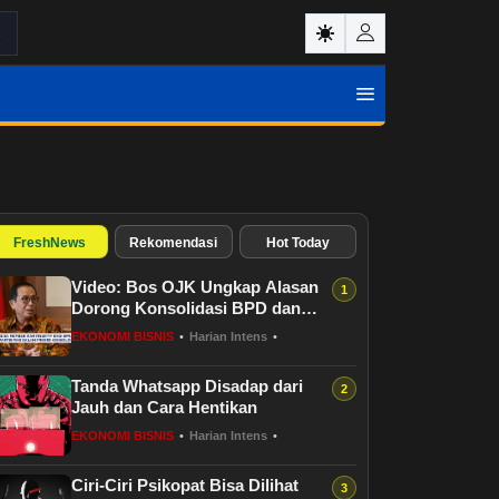
FreshNews
Rekomendasi
Hot Today
Video: Bos OJK Ungkap Alasan
Dorong Konsolidasi BPD dan
BPR Milik Pemda
EKONOMI BISNIS
•
Harian Intens
•
Tanda Whatsapp Disadap dari
Jauh dan Cara Hentikan
EKONOMI BISNIS
•
Harian Intens
•
Ciri-Ciri Psikopat Bisa Dilihat