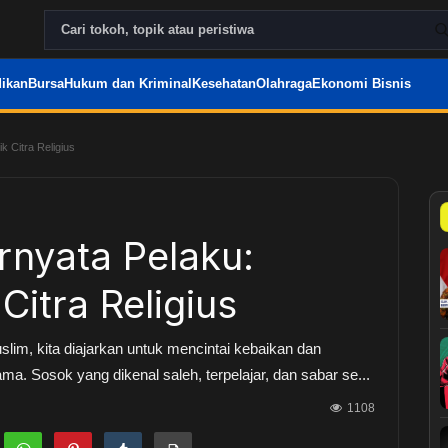
ikan
Bursa
Hukum dan Kriminal
Kesehatan
Olahraga
Ekonomi Bisnis
k Citra Religius
ernyata Pelaku:
Citra Religius
lim, kita diajarkan untuk mencintai kebaikan dan
 Sosok yang dikenal saleh, terpelajar, dan sabar se...
1108