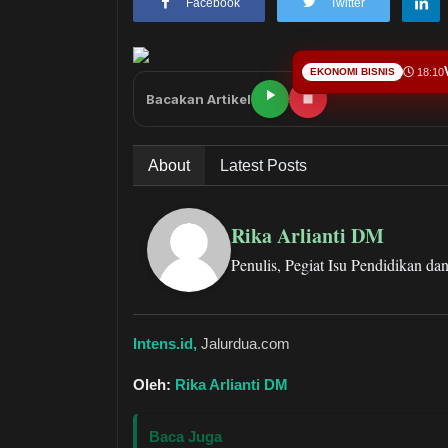
Facebook
Twitter
EKONOMI BISNIS
18:10
Bacakan Artikel
About
Latest Posts
Rika Arlianti DM
Penulis, Pegiat Isu Pendidikan d
Intens.id,
Jalurdua.com
Oleh:
Rika Arlianti DM
Baca Juga