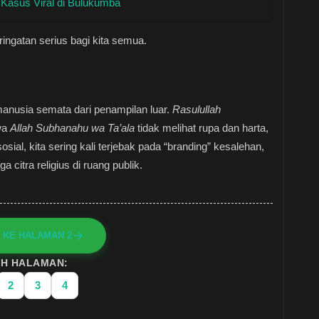
i Kasus Viral di Bulukumba
ringatan serius bagi kita semua.
i manusia semata dari penampilan luar.
Rasulullah
wa
Allah Subhanahu wa Ta’ala
tidak melihat rupa dan harta,
ial, kita sering kali terjebak pada “branding” kesalehan,
a citra religius di ruang publik.
 KE HALAMAN 2
IH HALAMAN:
2
3
4