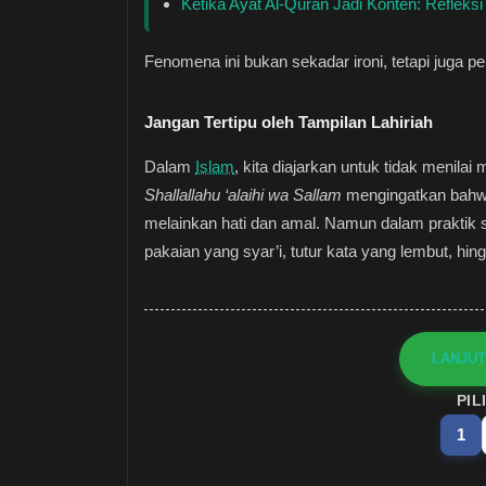
Ketika Ayat Al-Quran Jadi Konten: Refleks
Fenomena ini bukan sekadar ironi, tetapi juga pe
Jangan Tertipu oleh Tampilan Lahiriah
Dalam
Islam
, kita diajarkan untuk tidak menila
Shallallahu ‘alaihi wa Sallam
mengingatkan bah
melainkan hati dan amal. Namun dalam praktik sos
pakaian yang syar’i, tutur kata yang lembut, hingg
LANJUT
PIL
1