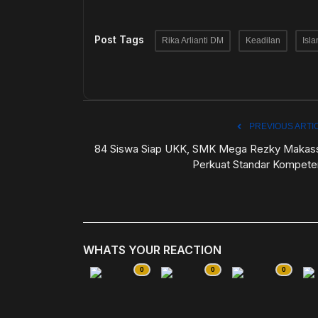
Post Tags
Rika Arlianti DM
Keadilan
Isl
PREVIOUS ARTI
84 Siswa Siap UKK, SMK Mega Rezky Makas
Perkuat Standar Kompete
WHATS YOUR REACTION
0
0
0