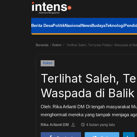
Berita Desa
Politik
Nasional
News
Budaya
Teknologi
Pendid
Beranda
Kolom
Terlihat Saleh, Ternyata Pelaku: Waspada di Bali
Kolom
Terlihat Saleh, T
Waspada di Balik 
Oleh: Rika Arlianti DM Di tengah masyarakat Mus
menghormati mereka yang tampak menjaga agama.
Rika Arlianti DM
4 bulan yang lalu