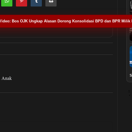
Video: Bos OJK Ungkap Alasan Dorong Konsolidasi BPD dan BPR Milik
S
an Anak