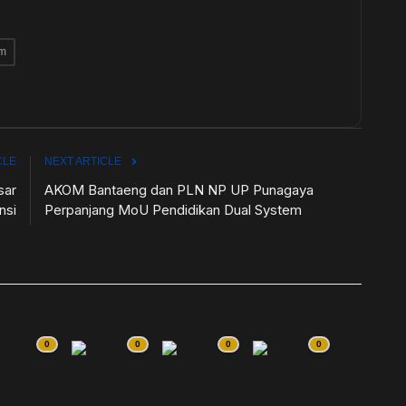
am
CLE
NEXT ARTICLE
sar
AKOM Bantaeng dan PLN NP UP Punagaya
nsi
Perpanjang MoU Pendidikan Dual System
0
0
0
0