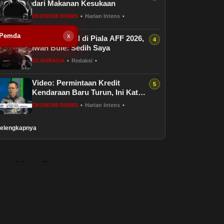
dari Makanan Kesukaan
EKONOMI BISNIS
•
Harian Intens
•
 Pemda
x
Timnas Gagal di Piala AFF 2026,
Iwan Bule: Sedih Saya
OLAHRAGA
•
Redaksi
•
Video: Permintaan Kredit
Kendaraan Baru Turun, Ini Kata
Bos Leasing
EKONOMI BISNIS
•
Harian Intens
•
elengkapnya