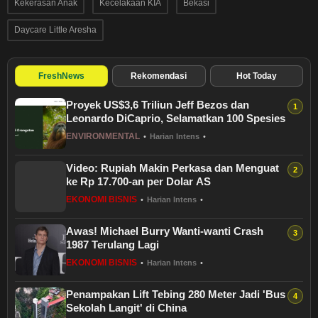
Kekerasan Anak
Kecelakaan KIA
Bekasi
Daycare Little Aresha
FreshNews
Rekomendasi
Hot Today
Proyek US$3,6 Triliun Jeff Bezos dan
Leonardo DiCaprio, Selamatkan 100 Spesies
ENVIRONMENTAL
•
Harian Intens
•
Video: Rupiah Makin Perkasa dan Menguat
ke Rp 17.700-an per Dolar AS
EKONOMI BISNIS
•
Harian Intens
•
Awas! Michael Burry Wanti-wanti Crash
1987 Terulang Lagi
EKONOMI BISNIS
•
Harian Intens
•
Penampakan Lift Tebing 280 Meter Jadi 'Bus
Sekolah Langit' di China