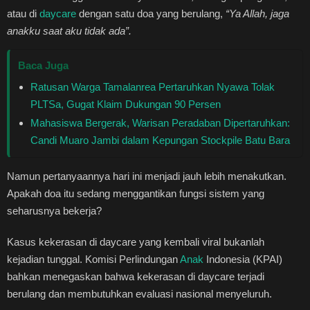
Healthstyle
atau di
daycare
dengan satu doa yang berulang,
“Ya Allah, jaga
anakku saat aku tidak ada”.
Essai
Baca Juga
Environmental
Ratusan Warga Tamalanrea Pertaruhkan Nyawa Tolak
PLTSa, Gugat Klaim Dukungan 90 Persen
Kuliner
Mahasiswa Bergerak, Warisan Peradaban Dipertaruhkan:
Candi Muaro Jambi dalam Kepungan Stockpile Batu Bara
Cerpen
Namun pertanyaannya hari ini menjadi jauh lebih menakutkan.
Puisi
Apakah doa itu sedang menggantikan fungsi sistem yang
seharusnya bekerja?
Kolom
Kasus kekerasan di daycare yang kembali viral bukanlah
kejadian tunggal. Komisi Perlindungan
Anak
Indonesia (KPAI)
Religi
bahkan menegaskan bahwa kekerasan di daycare terjadi
berulang dan membutuhkan evaluasi nasional menyeluruh.
Travel