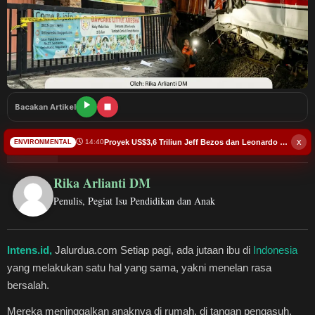
Budaya
Pendidikan
Teknologi
Bacakan Artikel
Hukum dan Kriminal
x
Proyek US$3,6 Triliun Jeff Bezos dan Leonardo DiCaprio, Selamatkan 100 Spesies
14:40
ENVIRONMENTAL
Bursa
About
Latest Posts
Rika Arlianti DM
Kesehatan
Penulis, Pegiat Isu Pendidikan dan Anak
Pariwisata
Intens.id,
Jalurdua.com Setiap pagi, ada jutaan ibu di
Indonesia
Olahraga
yang melakukan satu hal yang sama, yakni menelan rasa
bersalah.
Ekonomi Bisnis
Mereka meninggalkan anaknya di rumah, di tangan pengasuh,