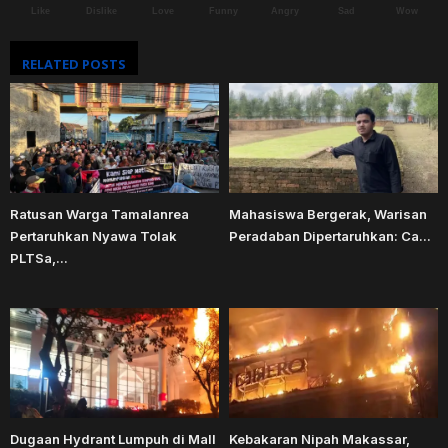
Like
Dislike
Love
Funny
Angry
Sad
Wow
RELATED POSTS
Ratusan Warga Tamalanrea
Mahasiswa Bergerak, Warisan
Pertaruhkan Nyawa Tolak
Peradaban Dipertaruhkan: Ca...
PLTSa,...
Dugaan Hydrant Lumpuh di Mall
Kebakaran Nipah Makassar,