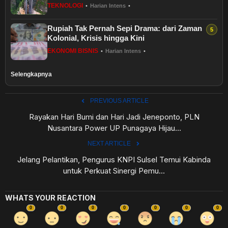
TEKNOLOGI
•
Harian Intens
•
Rupiah Tak Pernah Sepi Drama: dari Zaman
Kolonial, Krisis hingga Kini
EKONOMI BISNIS
•
Harian Intens
•
Selengkapnya
PREVIOUS ARTICLE
Rayakan Hari Bumi dan Hari Jadi Jeneponto, PLN
Nusantara Power UP Punagaya Hijau...
NEXT ARTICLE
Jelang Pelantikan, Pengurus KNPI Sulsel Temui Kabinda
untuk Perkuat Sinergi Pemu...
WHATS YOUR REACTION
0
0
0
0
0
0
0