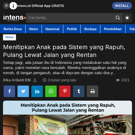
×
Intens.id
Official App
GRATIS
INSTALL
Berita Desa
News
Nasional
Politik
Budaya
Pendidikan
Tek
News
Menitipkan Anak pada Sistem yang Rapuh,
Pulang Lewat Jalan yang Rentan
Berita Desa
Setiap pagi, ada jutaan ibu di Indonesia yang melakukan satu hal yang
sama, yakni menelan rasa bersalah. Mereka meninggalkan anaknya di
rumah, di tangan pengasuh, atau di daycare dengan satu doa y...
Contact
Rika Arlianti DM
3 bulan yang lalu
1021
News
Nasional
Politik