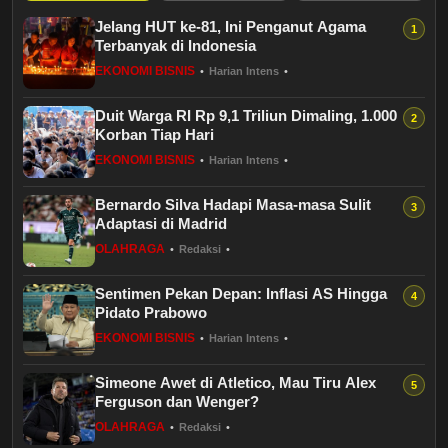
Budaya
Jelang HUT ke-81, Ini Penganut Agama
Terbanyak di Indonesia
Teknologi
EKONOMI BISNIS
•
Harian Intens
•
Pendidikan
Duit Warga RI Rp 9,1 Triliun Dimaling, 1.000
Korban Tiap Hari
Bursa
EKONOMI BISNIS
•
Harian Intens
•
Bernardo Silva Hadapi Masa-masa Sulit
Hukum dan Kriminal
Adaptasi di Madrid
OLAHRAGA
•
Redaksi
•
Kesehatan
Sentimen Pekan Depan: Inflasi AS Hingga
Pidato Prabowo
Olahraga
EKONOMI BISNIS
•
Harian Intens
•
Ekonomi Bisnis
Simeone Awet di Atletico, Mau Tiru Alex
Ferguson dan Wenger?
Pariwisata
OLAHRAGA
•
Redaksi
•