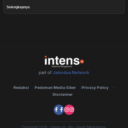
Healthstyle
Selengkapnya
Essai
Kuliner
Cerpen
Kolom
part of
Jalurdua Network
Puisi
Redaksi
Pedoman Media Siber
Privacy Policy
Religi
Disclaimer
Travel
Environmental
Copyright 2026 - Intens.id - By - Smart Mediatama.