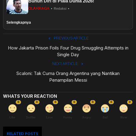
Bunuh Diri di Piala Dunia 2026!
OLAHRAGA
•
Redaksi
•
Selengkapnya
PREVIOUS ARTICLE
How Jakarta Prison Foils Four Drug Smuggling Attempts in
Single Day
NEXT ARTICLE
Scaloni: Tak Cuma Orang Argentina yang Nantikan
Penampilan Messi
WHATS YOUR REACTION
0
0
0
0
0
0
0
Like
Dislike
Love
Funny
Angry
Sad
Wow
RELATED POSTS