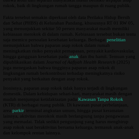
rokok, baik di lingkungan rumah tangga maupun di ruang publik.
Fakta tersebut semakin diperkuat oleh data Perilaku Hidup Bersih
dan Sehat (PHBS) di Kelurahan Pandang, khususnya RT 01 RW 05,
yang menunjukkan sekitar 50 persen masyarakat masih memiliki
kebiasaan merokok di dalam rumah. Kebiasaan tersebut bukan tentu
saja memicu persoalan kesehatan keluarga. Berbagai
penelitian
menunjukkan bahwa paparan asap rokok dalam rumah
meningkatkan risiko penyakit pernapasan, penyakit kardiovaskular,
hingga gangguan kesehatan pada
anak
dan ibu hamil. Temuan yang
dipublikasikan dalam
Journal of Aafiyah Health Research
(2025)
juga menegaskan bahwa tingginya paparan asap rokok di
lingkungan rumah berkontribusi terhadap meningkatnya risiko
penyakit yang berkaitan dengan asap rokok.
Ironisnya, paparan asap rokok tidak hanya terjadi di lingkungan
domestik. Dalam kehidupan sehari-hari, masyarakat masih dengan
mudah menjumpai ketidaktaatan pada
Kawasan Tanpa Rokok
(KTR) di berbagai ruang publik. Di kawasan pusat perbelanjaan,
area
parkir
, terminal angkutan umum, hingga pusat keramaian
lainnya, aktivitas merokok masih berlangsung tanpa pengawasan
yang memadai. Tidak sedikit pengunjung yang harus menghirup
asap rokok saat beraktivitas bersama keluarga, termasuk anak-anak
dan kelompok rentan lainnya.