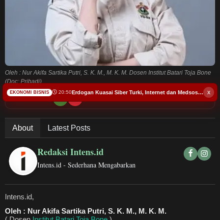
Budaya
Teknologi
Pendidikan
Oleh : Nur Akifa Sartika Putri, S. K. M., M. K. M. Dosen Institut Batari Toja Bone
Bursa
(Doc: Pribadi)
x
Erdogan Kuasai Siber Turki, Internet dan Medsos Warga Terancam
20:50
EKONOMI BISNIS
Bacakan Artikel
Hukum dan Kriminal
About
Latest Posts
Kesehatan
Redaksi Intens.id
Olahraga
Intens.id - Sederhana Mengabarkan
Ekonomi Bisnis
Intens.id,
Pariwisata
Oleh : Nur Akifa Sartika Putri, S. K. M., M. K. M.
( Dosen
Institut Batari Toja Bone
)