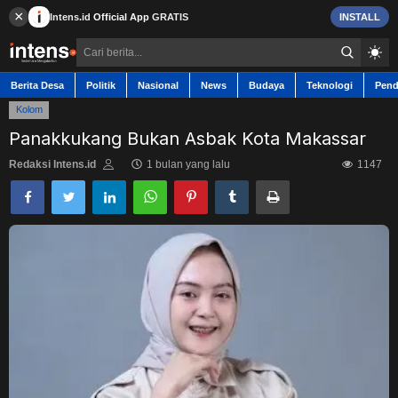
×
Intens.id
Official App
GRATIS
INSTALL
Berita Desa
Politik
Nasional
News
Budaya
Teknologi
Pend
Kolom
Panakkukang Bukan Asbak Kota Makassar
Redaksi Intens.id
1 bulan yang lalu
1147
Berita Desa
Contact
Politik
Nasional
News