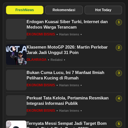
FreshNews
Rekomendasi
Hot Today
Erdogan Kuasai Siber Turki, Internet dan
Medsos Warga Terancam
EKONOMI BISNIS
•
Harian Intens
•
Klasemen MotoGP 2026: Martin Perlebar
Jarak Jadi Unggul 31 Poin
OLAHRAGA
•
Redaksi
•
Bukan Cuma Lucu, Ini 7 Manfaat Ilmiah
Pelihara Kucing di Rumah
EKONOMI BISNIS
•
Harian Intens
•
Perkuat Tata Kelola, Pertamina Resmikan
Integrasi Informasi Publik
EKONOMI BISNIS
•
Harian Intens
•
Ternyata Messi Sempat Jadi Target Bom