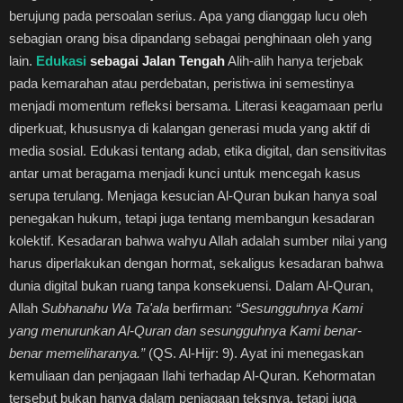
berujung pada persoalan serius. Apa yang dianggap lucu oleh
sebagian orang bisa dipandang sebagai penghinaan oleh yang
lain.
Edukasi
sebagai Jalan Tengah
Alih-alih hanya terjebak
pada kemarahan atau perdebatan, peristiwa ini semestinya
menjadi momentum refleksi bersama. Literasi keagamaan perlu
diperkuat, khususnya di kalangan generasi muda yang aktif di
media sosial. Edukasi tentang adab, etika digital, dan sensitivitas
antar umat beragama menjadi kunci untuk mencegah kasus
serupa terulang. Menjaga kesucian Al-Quran bukan hanya soal
penegakan hukum, tetapi juga tentang membangun kesadaran
kolektif. Kesadaran bahwa wahyu Allah adalah sumber nilai yang
harus diperlakukan dengan hormat, sekaligus kesadaran bahwa
dunia digital bukan ruang tanpa konsekuensi. Dalam Al-Quran,
Allah
Subhanahu Wa Ta'ala
berfirman:
“Sesungguhnya Kami
yang menurunkan Al-Quran dan sesungguhnya Kami benar-
benar memeliharanya.”
(QS. Al-Hijr: 9). Ayat ini menegaskan
kemuliaan dan penjagaan Ilahi terhadap Al-Quran. Kehormatan
tersebut bukan hanya dalam penjagaan teksnya, tetapi juga