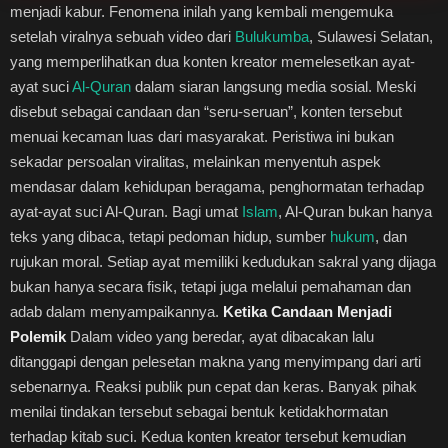
menjadi kabur. Fenomena inilah yang kembali mengemuka
Healthstyle
setelah viralnya sebuah video dari
Bulukumba
, Sulawesi Selatan,
yang memperlihatkan dua konten kreator memelesetkan ayat-
Essai
ayat suci
Al-Quran
dalam siaran langsung media sosial. Meski
disebut sebagai candaan dan “seru-seruan”, konten tersebut
Kuliner
menuai kecaman luas dari masyarakat. Peristiwa ini bukan
sekadar persoalan viralitas, melainkan menyentuh aspek
Cerpen
mendasar dalam kehidupan beragama, penghormatan terhadap
ayat-ayat suci Al-Quran. Bagi umat
Islam
, Al-Quran bukan hanya
Kolom
teks yang dibaca, tetapi pedoman hidup, sumber
hukum
, dan
rujukan moral. Setiap ayat memiliki kedudukan sakral yang dijaga
Puisi
bukan hanya secara fisik, tetapi juga melalui pemahaman dan
adab dalam menyampaikannya.
Ketika Candaan Menjadi
Religi
Polemik
Dalam video yang beredar, ayat dibacakan lalu
ditanggapi dengan pelesetan makna yang menyimpang dari arti
Travel
sebenarnya. Reaksi publik pun cepat dan keras. Banyak pihak
menilai tindakan tersebut sebagai bentuk ketidakhormatan
Environmental
terhadap kitab suci. Kedua konten kreator tersebut kemudian