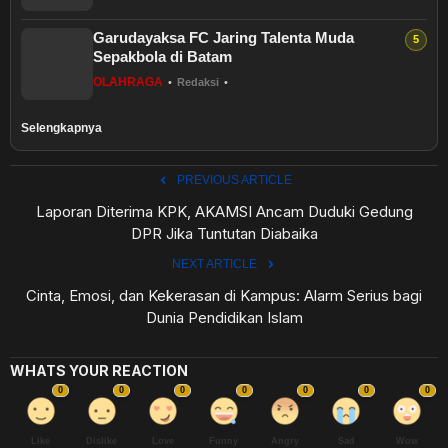
Garudayaksa FC Jaring Talenta Muda
Sepakbola di Batam
OLAHRAGA
•
Redaksi
•
Selengkapnya
PREVIOUS ARTICLE
Laporan Diterima KPK, AKAMSI Ancam Duduki Gedung
DPR Jika Tuntutan Diabaika
NEXT ARTICLE
Cinta, Emosi, dan Kekerasan di Kampus: Alarm Serius bagi
Dunia Pendidikan Islam
WHATS YOUR REACTION
0
0
0
0
0
0
0
Like
Dislike
Love
Funny
Angry
Sad
Wow