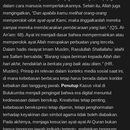
dalam cara manusia memperlakukannya. Selain itu, Allah juga
mengingatkan,
“Dan apabila kamu melihat orang-orang
memperolok-olok ayat-ayat Kami, maka tinggalkanlah mereka
sampai mereka membicarakan pembicaraan yang lain.”
(QS. Al-
An’am: 68). Ayat ini menjadi dasar bahwa mempermainkan atau
memperolok ayat Allah merupakan perbuatan yang tercela.
Dalam hadis riwayat Imam Muslim, Rasulullah
Shallallahu 'alaihi
wa Sallam
bersabda:
"Barang siapa beriman kepada Allah dan
hari akhir, hendaklah ia berkata yang baik atau diam.”
(HR.
Muslim). Prinsip ini relevan dalam konteks media sosial saat ini,
di mana kebebasan berbicara tetap harus berada dalam koridor
kebaikan dan tanggung jawab.
Penutup
Kasus viral di
Bulukumba menjadi pengingat bahwa era digital menuntut
kedewasaan dalam bersikap. Kreativitas tetap penting,
kebebasan berekspresi tetap dijamin, tetapi penghormatan
terhadap keyakinan dan simbol agama tidak boleh diabaikan.
Pada akhirnya, menjaga kesucian ayat-ayat Al-Quran bukan
hanya tanggung jawab individu tertentu, melainkan tanggung