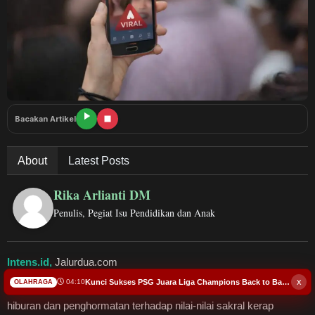
Budaya
Teknologi
Pendidikan
Bursa
Bacakan Artikel
Hukum dan Kriminal
About
Latest Posts
Kesehatan
Rika Arlianti DM
Penulis, Pegiat Isu Pendidikan dan Anak
Olahraga
Ekonomi Bisnis
Intens.id,
Jalurdua.com
x
Kunci Sukses PSG Juara Liga Champions Back to Back itu...
04:10
OLAHRAGA
INTENS.ID
—Di tengah derasnya arus media sosial, batas antara
Pariwisata
hiburan dan penghormatan terhadap nilai-nilai sakral kerap