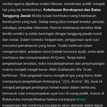
simbol agama dijadikan materi hiburan, sensitivitas publik menjadi
hal yang tak terhindarkan.
Kebebasan Berekspresi dan Batas
Tanggung Jawab
Media sosial membuka ruang kebebasan
berekspresi yang luas. Setiap orang bisa menjadi kreator, penyiar,
sekaligus penyebar informasi. Namun kebebasan tersebut tidak
berdiri sendiri; ia selalu beriringan dengan tanggung jawab moral
dan sosial. Dalam konteks keagamaan, penggunaan ayat suci
menuntut pemahaman yang benar. Tradisi keilmuan Islam
mengenal tafsir, asbabun nuzul (sebab turunnya ayat), serta adab
membaca dan menyampaikan Al-Quran. Tanpa bekal
pengetahuan tersebut, risiko kesalahpahaman dan penyimpangan
makna menjadi sangat besar. Allah
Subhanahu Wa Ta'ala
berfirman:
"Dan janganlah kamu mengikuti apa yang kamu tidak
mempunyai pengetahuan tentangnya.”
(QS. Al-Isra’: 36). Ayat ini
menjadi pengingat pentingnya kehati-hatian dalam berbicara,
termasuk saat menyampaikan ayat suci di ruang publik. Kasus di
Bulukumba memperlihatkan bahwa kurangnya
literasi
keagamaan dan minimnya kesadaran akan dampak digital dapat