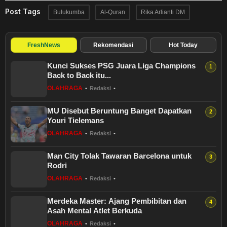
Post Tags
Bulukumba
Al-Quran
Rika Arlianti DM
FreshNews
Rekomendasi
Hot Today
Kunci Sukses PSG Juara Liga Champions
Back to Back itu...
OLAHRAGA
•
Redaksi
•
MU Disebut Beruntung Banget Dapatkan
Youri Tielemans
OLAHRAGA
•
Redaksi
•
Man City Tolak Tawaran Barcelona untuk
Rodri
OLAHRAGA
•
Redaksi
•
Merdeka Master: Ajang Pembibitan dan
Asah Mental Atlet Berkuda
OLAHRAGA
•
Redaksi
•