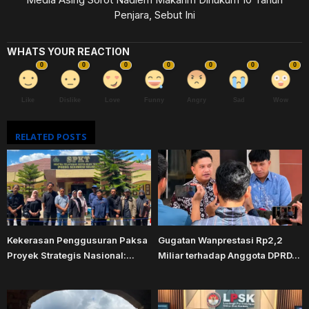
Penjara, Sebut Ini
WHATS YOUR REACTION
0
0
0
0
0
0
0
Like
Dislike
Love
Funny
Angry
Sad
Wow
RELATED POSTS
Kekerasan Penggusuran Paksa
Gugatan Wanprestasi Rp2,2
Proyek Strategis Nasional:...
Miliar terhadap Anggota DPRD...