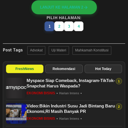
LANJUT KE HALAMAN 2
PILIH HALAMAN:
1
2
3
4
Post Tags
Advokat
Uji Materi
Mahkamah Konstitusi
FreshNews
Rekomendasi
Hot Today
Myspace Siap Comeback, Instagram-TikTok-
Snapchat Harus Waspada?
EKONOMI BISNIS
•
Harian Intens
•
Video:Bikin Industri Susu Jadi Bintang Baru
Ekonomi,RI Masih Banyak PR
EKONOMI BISNIS
•
Harian Intens
•