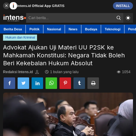
×
Intens.id
Official App
GRATIS
INSTALL
Berita Desa
Politik
Nasional
News
Budaya
Teknologi
Pend
Hukum dan Kriminal
Advokat Ajukan Uji Materi UU P2SK ke
Mahkamah Konstitusi: Negara Tidak Boleh
Berita Desa
Beri Kekebalan Hukum Absolut
Redaksi Intens.id
1 bulan yang lalu
1054
Contact
Politik
Nasional
News