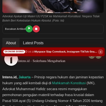
Budaya
Teknologi
Advokat Ajukan Uji Materi UU P2SK ke Mahkamah Konstitusi: Negara Tidak
Boleh Beri Kekebalan Hukum Absolut. (Foto: Ist)
Pendidikan
Bacakan Artikel
Bursa
About
Latest Posts
Hukum dan Kriminal
x
Myspace Siap Comeback, Instagram-TikTok-Snapchat Harus Waspada?
16:10
EKONOMI BISNIS
Redaksi Intens.id
Intens.id - Sederhana Mengabarkan
Kesehatan
Olahraga
Intens.id,
Jakarta
– Prinsip negara hukum dan jaminan kepastian
hukum yang adil kembali diuji di
Mahkamah Konstitusi
(MK).
Ekonomi Bisnis
Advokat Muhammad Hafidz secara resmi mengajukan
permohonan pengujian materiil terhadap frasa krusial dalam
Pariwisata
Pasal 50A ayat (5) Undang-Undang Nomor 4 Tahun 2026 tentang