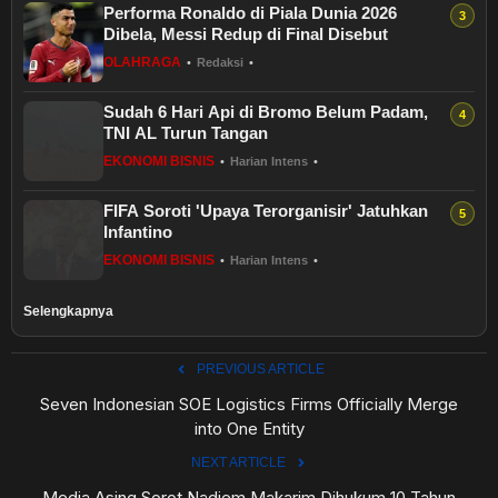
Performa Ronaldo di Piala Dunia 2026
Dibela, Messi Redup di Final Disebut
OLAHRAGA
•
Redaksi
•
Sudah 6 Hari Api di Bromo Belum Padam,
TNI AL Turun Tangan
EKONOMI BISNIS
•
Harian Intens
•
FIFA Soroti 'Upaya Terorganisir' Jatuhkan
Infantino
EKONOMI BISNIS
•
Harian Intens
•
Selengkapnya
PREVIOUS ARTICLE
Seven Indonesian SOE Logistics Firms Officially Merge
into One Entity
NEXT ARTICLE
Media Asing Sorot Nadiem Makarim Dihukum 10 Tahun