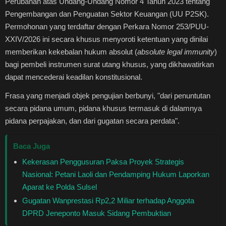
Perubahan atas Undang-Undang Nomor 4 Tahun 2023 tentang
Healthstyle
Pengembangan dan Penguatan Sektor Keuangan (UU P2SK).
Permohonan yang terdaftar dengan Perkara Nomor 253/PUU-
Essai
XXIV/2026 ini secara khusus menyoroti ketentuan yang dinilai
memberikan kekebalan hukum absolut (
absolute legal immunity
)
Kuliner
bagi pembeli instrumen surat utang khusus, yang dikhawatirkan
dapat mencederai keadilan konstitusional.
Cerpen
Frasa yang menjadi objek pengujian berbunyi, "dari penuntutan
secara pidana umum, pidana khusus termasuk di dalamnya
Kolom
pidana perpajakan, dan dari gugatan secara perdata".
Puisi
Baca Juga
Kekerasan Penggusuran Paksa Proyek Strategis
Religi
Nasional: Petani Laoli dan Pendamping Hukum Laporkan
Aparat ke Polda Sulsel
Travel
Gugatan Wanprestasi Rp2,2 Miliar terhadap Anggota
DPRD Jeneponto Masuk Sidang Pembuktian
Environmental