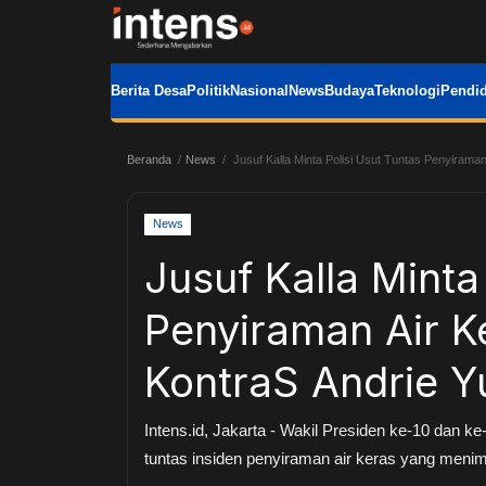
Berita Desa
Politik
Nasional
News
Budaya
Teknologi
Pendid
Beranda
News
Jusuf Kalla Minta Polisi Usut Tuntas Penyiraman
News
Jusuf Kalla Minta
Penyiraman Air K
KontraS Andrie Y
Intens.id, Jakarta - Wakil Presiden ke-10 dan k
tuntas insiden penyiraman air keras yang menim