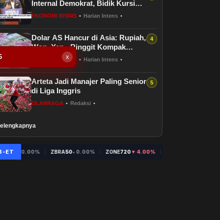
Internal Demokrat, Bidik Kursi
Senat AS
EKONOMI BISNIS
•
Harian Intens
•
Dolar AS Hancur di Asia: Rupiah,
Won, Yen - Ringgit Kompak
Menguat
6
x
EKONOMI BISNIS
•
Harian Intens
•
Arteta Jadi Manajer Paling Senior
di Liga Inggris
OLAHRAGA
•
Redaksi
•
elengkapnya