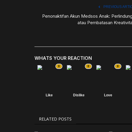
PREVIOUS ARTI
Penonaktifan Akun Medsos Anak: Perlindun
atau Pembatasan Kreativit
WHATS YOUR REACTION
0
0
0
Like
Dislike
Love
RELATED POSTS