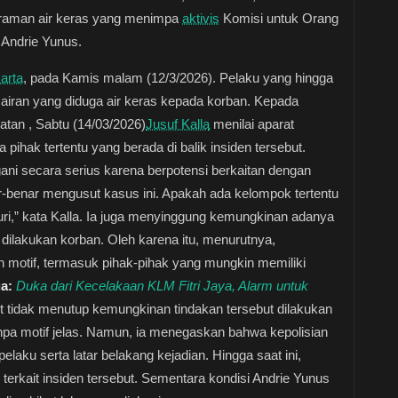
yiraman air keras yang menimpa
aktivis
Komisi untuk Orang
, Andrie Yunus.
arta
, pada Kamis malam (12/3/2026). Pelaku yang hingga
cairan yang diduga air keras kepada korban. Kepada
tan , Sabtu (14/03/2026)
Jusuf Kalla
menilai aparat
pihak tertentu yang berada di balik insiden tersebut.
ani secara serius karena berpotensi berkaitan dengan
enar-benar mengusut kasus ini. Apakah ada kelompok tertentu
usuri,” kata Kalla. Ia juga menyinggung kemungkinan adanya
 dilakukan korban. Oleh karena itu, menurutnya,
n motif, termasuk pihak-pihak yang mungkin memiliki
ga:
Duka dari Kecelakaan KLM Fitri Jaya, Alarm untuk
ut tidak menutup kemungkinan tindakan tersebut dilakukan
anpa motif jelas. Namun, ia menegaskan bahwa kepolisian
laku serta latar belakang kejadian. Hingga saat ini,
terkait insiden tersebut. Sementara kondisi Andrie Yunus