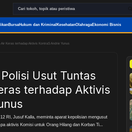
ikan
Bursa
Hukum dan Kriminal
Kesehatan
Olahraga
Ekonomi Bisnis
 Air Keras terhadap Aktivis KontraS Andrie Yunus
 Polisi Usut Tuntas
eras terhadap Aktivis
unus
e-12 RI, Jusuf Kalla, meminta aparat kepolisian mengusut
pa aktivis Komisi untuk Orang Hilang dan Korban Ti...