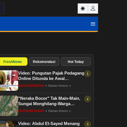
FreshNews
Rekomendasi
Hot Today
Video: Pungutan Pajak Pedagang
Online Ditunda ke Awal
November 2026
EKONOMI BISNIS
•
Harian Intens
•
"Neraka Bocor" Tak Main-Main,
Sungai Menghilang-Warga
Ketakutan
EKONOMI BISNIS
•
Harian Intens
•
Video: Abdul El-Sayed Menang