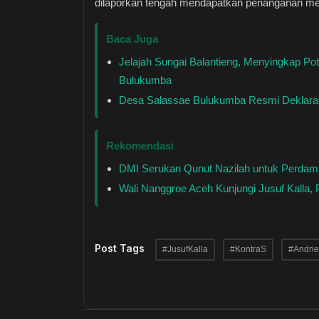
dilaporkan tengah mendapatkan penanganan medi
Baca Juga
Jelajah Sungai Balantieng, Menyingkap Po
Bulukumba
Desa Salassae Bulukumba Resmi Deklaras
Rekomendasi
DMI Serukan Qunut Nazilah untuk Perdam
Wali Nanggroe Aceh Kunjungi Jusuf Kalla,
Post Tags
#JusufKalla
#KontraS
#Andri