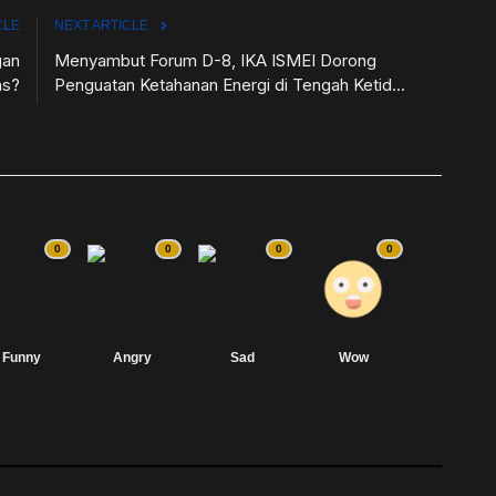
CLE
NEXT ARTICLE
gan
Menyambut Forum D-8, IKA ISMEI Dorong
as?
Penguatan Ketahanan Energi di Tengah Ketid...
0
0
0
0
Funny
Angry
Sad
Wow