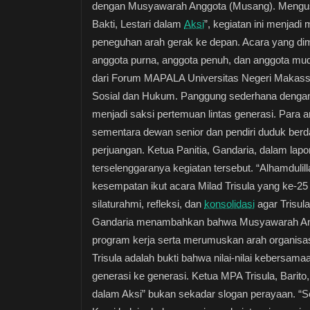
dengan Musyawarah Anggota (Musang). Mengus
Bakti, Lestari dalam
Aksi
”, kegiatan ini menjadi
peneguhan arah gerak ke depan. Acara yang dimu
anggota purna, anggota penuh, dan anggota m
dari Forum MAPALA Universitas Negeri Makassa
Sosial dan Hukum. Panggung sederhana dengan 
menjadi saksi pertemuan lintas generasi. Para 
sementara dewan senior dan pendiri duduk ber
perjuangan. Ketua Panitia, Gandaria, dalam l
terselenggaranya kegiatan tersebut. “Alhamduli
kesempatan ikut acara Milad Trisula yang ke-25 
silaturahmi, refleksi, dan
konsolidasi
agar Trisul
Gandaria menambahkan bahwa Musyawarah Angg
program kerja serta merumuskan arah organisas
Trisula adalah bukti bahwa nilai-nilai kebersamaa
generasi ke generasi. Ketua MPA Trisula, Barit
dalam Aksi” bukan sekadar slogan perayaan. “Se