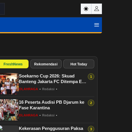
FreshNews
Rekomendasi
Hot Today
Soekarno Cup 2026: Skuad
Banteng Jakarta FC Ditempa Eks
Persija
OLAHRAGA
•
Redaksi
•
16 Peserta Audisi PB Djarum ke
Fase Karantina
OLAHRAGA
•
Redaksi
•
Kekerasan Penggusuran Paksa