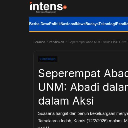
Berita Desa
Politik
Nasional
News
Budaya
Teknologi
Pendid
Beranda
Pendidikan
Seperempat Abad MPA Trisula FISH UNM: Ab
Pendidikan
Seperempat Abad
UNM: Abadi dalam
dalam Aksi
Suasana hangat dan penuh kekeluargaan menyeli
Tamalanrea Indah, Kamis (12/2/2026) malam. Ma