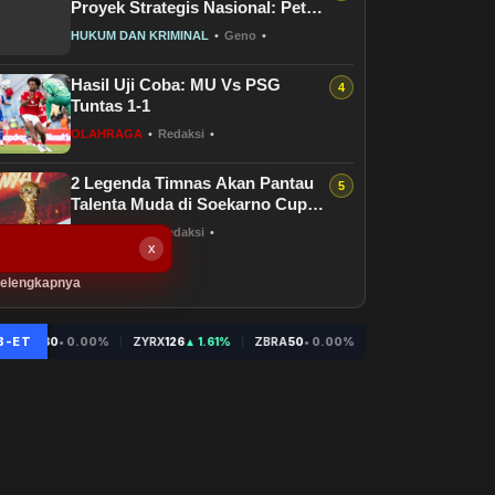
Proyek Strategis Nasional: Petani
Laoli dan Pendampi...
HUKUM DAN KRIMINAL
•
Geno
•
Hasil Uji Coba: MU Vs PSG
Tuntas 1-1
OLAHRAGA
•
Redaksi
•
2 Legenda Timnas Akan Pantau
Talenta Muda di Soekarno Cup
2026
OLAHRAGA
•
Redaksi
•
x
elengkapnya