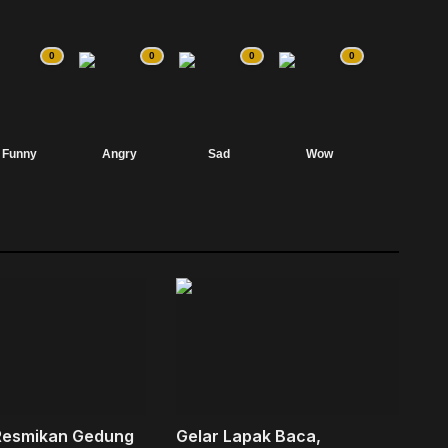
0
0
0
0
Funny
Angry
Sad
Wow
Resmikan Gedung
Gelar Lapak Baca,