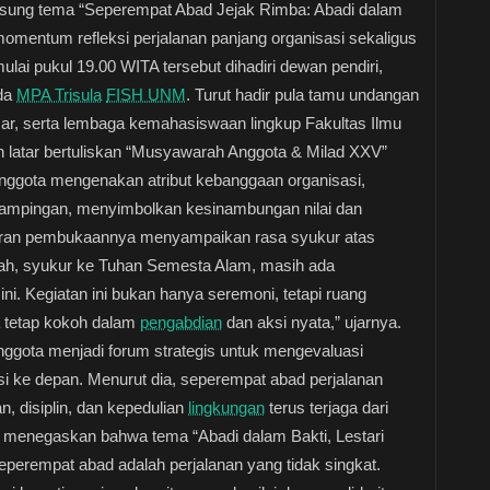
ung tema “Seperempat Abad Jejak Rimba: Abadi dalam
 momentum refleksi perjalanan panjang organisasi sekaligus
lai pukul 19.00 WITA tersebut dihadiri dewan pendiri,
uda
MPA Trisula
FISH UNM
. Turut hadir pula tamu undangan
r, serta lembaga kemahasiswaan lingkup Fakultas Ilmu
latar bertuliskan “Musyawarah Anggota & Milad XXV”
anggota mengenakan atribut kebanggaan organisasi,
dampingan, menyimbolkan kesinambungan nilai dan
aporan pembukaannya menyampaikan rasa syukur atas
llah, syukur ke Tuhan Semesta Alam, masih ada
ini. Kegiatan ini bukan hanya seremoni, tetapi ruang
a tetap kokoh dalam
pengabdian
dan aksi nyata,” ujarnya.
ota menjadi forum strategis untuk mengevaluasi
i ke depan. Menurut dia, seperempat abad perjalanan
n, disiplin, dan kepedulian
lingkungan
terus terjaga dari
o, menegaskan bahwa tema “Abadi dalam Bakti, Lestari
perempat abad adalah perjalanan yang tidak singkat.