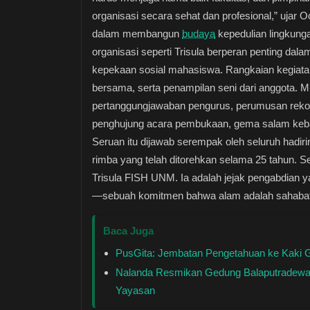
organisasi secara sehat dan profesional,” ujar 
dalam membangun
budaya
kepedulian lingkun
organisasi seperti Trisula berperan penting d
kepekaan sosial mahasiswa. Rangkaian kegiatan M
bersama, serta penampilan seni dari anggota.
pertanggungjawaban pengurus, perumusan rekome
penghujung acara pembukaan, gema salam keban
Seruan itu dijawab serempak oleh seluruh hadi
rimba yang telah ditorehkan selama 25 tahun. 
Trisula FISH UNM. Ia adalah jejak pengabdian y
—sebuah komitmen bahwa alam adalah sahabat ya
Baca Juga
PusGita: Jembatan Pengetahuan ke Kaki G
Nalanda Resmikan Gedung Balaputradewa,
Yayasan