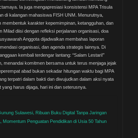
Octamaya. Ia juga mengapresiasi konsistensi MPA Trisula
gan di kalangan mahasiswa FISH UNM. Menurutnya,
alam membentuk karakter kepemimpinan, ketangguhan, dan
ilad diisi dengan refleksi perjalanan organisasi, doa
 Musyawarah Anggota dijadwalkan membahas laporan
ndasi organisasi, dan agenda strategis lainnya. Di
ggaan kembali terdengar lantang: “Salam Lestari!”
rin, menandai komitmen bersama untuk terus menjaga jejak
Seperempat abad bukan sekadar hitungan waktu bagi MPA
ang terpatri dalam bakti dan diwujudkan dalam aksi nyata
ng harus dijaga, hari ini dan seterusnya.
unung Sulawesi, Ribuan Buku Digital Tanpa Jaringan
 Momentum Penguatan Pendidikan di Usia 50 Tahun