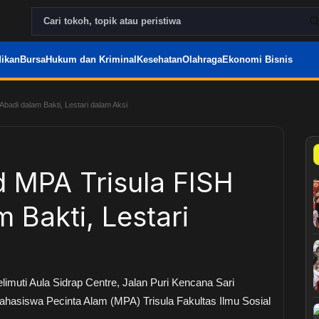
ikan
Bursa
Hukum dan Kriminal
Kesehatan
Olahraga
Ekonomi Bisnis
adi dalam Bakti, Lestari dalam Aksi
 MPA Trisula FISH
 Bakti, Lestari
muti Aula Sidrap Centre, Jalan Puri Kencana Sari
hasiswa Pecinta Alam (MPA) Trisula Fakultas Ilmu Sosial