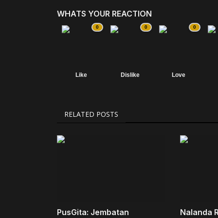
WHATS YOUR REACTION
0
0
0
Like
Dislike
Love
RELATED POSTS
PusGita: Jembatan
Nalanda 