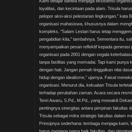
Kami belajar bahwa menjaga eksistensi organisas
loyalitas, dan kecintaan pada alam. Trisula har
pelopor aksi-aksi pelestarian lingkungan,” kata
organisasi mahasiswa, khususnya dalam mengha
kompleks. “Salam Lestari harus tetap menggema,
pengabdian kita,” tambahnya. Sementara itu, sal
menyampaikan pesan reflektif kepada generasi
organisasi pada 2001 dengan segala keterbata
tanpa fasilitas yang memadai. Tapi kami punya k
dengan hati. Jangan pernah tinggalkan nilai dasar
hidup dengan idealisme,” ujarnya. Faisal menek
organisasi. Menurut dia, kekuatan Trisula terle
terhadap perubahan zaman. Acara secara resmi
Tenri Awaru, S.Pd., M.Pd., yang mewakili De
pentingnya sinergitas antara pimpinan fakultas
Trisula sebagai mitra strategis fakultas dalam m
Prinsipnya sederhana: lembaga menjaga kami, 
harus menjaga nama baik fakultas, dan pimpin