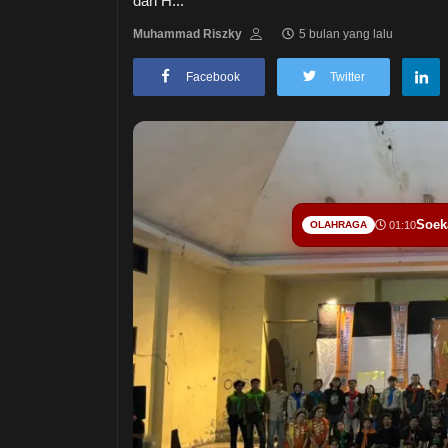
dan H...
Muhammad Riszky
5 bulan yang lalu
Facebook
Twitter
Soek
OLAHRAGA
01:10