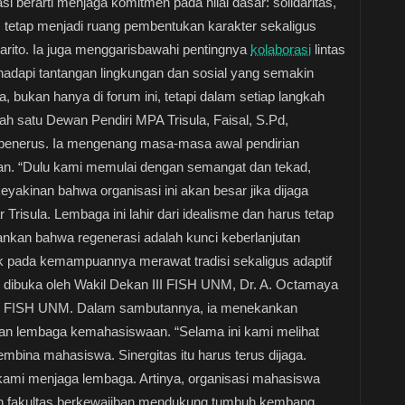
i berarti menjaga komitmen pada nilai dasar: solidaritas,
us tetap menjadi ruang pembentukan karakter sekaligus
 Barito. Ia juga menggarisbawahi pentingnya
kolaborasi
lintas
dapi tantangan lingkungan dan sosial yang semakin
 bukan hanya di forum ini, tetapi dalam setiap langkah
ah satu Dewan Pendiri MPA Trisula, Faisal, S.Pd,
 penerus. Ia mengenang masa-masa awal pendirian
san. “Dulu kami memulai dengan semangat dan tekad,
eyakinan bahwa organisasi ini akan besar jika dijaga
 Trisula. Lembaga ini lahir dari idealisme dan harus tetap
ankan bahwa regenerasi adalah kunci keberlanjutan
tak pada kemampuannya merawat tradisi sekaligus adaptif
 dibuka oleh Wakil Dekan III FISH UNM, Dr. A. Octamaya
kan FISH UNM. Dalam sambutannya, ia menekankan
 dan lembaga kemahasiswaan. “Selama ini kami melihat
embina mahasiswa. Sinergitas itu harus terus dijaga.
kami menjaga lembaga. Artinya, organisasi mahasiswa
an fakultas berkewajiban mendukung tumbuh kembang