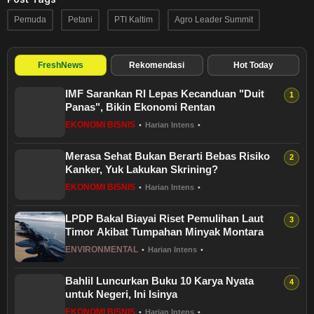
Pemuda
Petani
PTI Kaltim
Agro Leader Summit
FreshNews
Rekomendasi
Hot Today
IMF Sarankan RI Lepas Kecanduan "Duit
Panas", Bikin Ekonomi Rentan
EKONOMI BISNIS
•
Harian Intens
•
Merasa Sehat Bukan Berarti Bebas Risiko
Kanker, Yuk Lakukan Skrining?
EKONOMI BISNIS
•
Harian Intens
•
LPDP Bakal Biayai Riset Pemulihan Laut
Timor Akibat Tumpahan Minyak Montara
ENVIRONMENTAL
•
Harian Intens
•
Bahlil Luncurkan Buku 10 Karya Nyata
untuk Negeri, Ini Isinya
EKONOMI BISNIS
•
Harian Intens
•