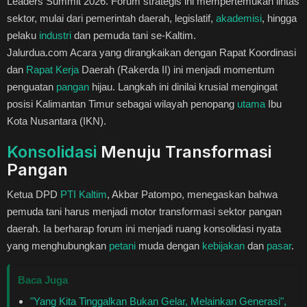
Leaders Summit 2026. Forum strategis ini mempertemukan lintas
Healthstyle
sektor, mulai dari pemerintah daerah, legislatif,
akademisi
, hingga
pelaku
industri
dan pemuda tani se-Kaltim.
Essai
Jalurdua.com Acara yang dirangkaikan dengan Rapat Koordinasi
dan
Rapat Kerja
Daerah (Rakerda II) ini menjadi momentum
Kuliner
penguatan
pangan
hijau. Langkah ini dinilai krusial mengingat
posisi Kalimantan Timur sebagai wilayah penopang
utama
Ibu
Cerpen
Kota Nusantara (IKN).
Konsolidasi
Menuju Transformasi
Kolom
Pangan
Puisi
Ketua DPD
PTI Kaltim
, Akbar Patompo, menegaskan bahwa
pemuda tani harus menjadi motor transformasi sektor pangan
Religi
daerah. Ia berharap forum ini menjadi ruang konsolidasi nyata
yang menghubungkan
petani
muda dengan
kebijakan
dan
pasar
.
Travel
Baca Juga
Environmental
"Yang Kita Tinggalkan Bukan Gelar, Melainkan Generasi",