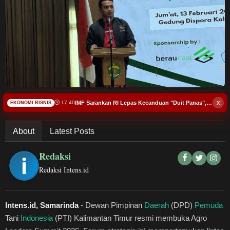
Budaya
Teknologi
Pendidikan
Bursa
Bacakan Artikel
x
IMF Sarankan RI Lepas Kecanduan "Duit Panas", Bikin Ekonomi Rentan
17:40
EKONOMI BISNIS
Hukum dan Kriminal
About
Latest Posts
Kesehatan
Redaksi
Olahraga
Redaksi Intens.id
Ekonomi Bisnis
Intens.id, Samarinda
- Dewan Pimpinan
Daerah
(DPD)
Pemuda
Pariwisata
Tani
Indonesia
(PTI) Kalimantan Timur resmi membuka Agro