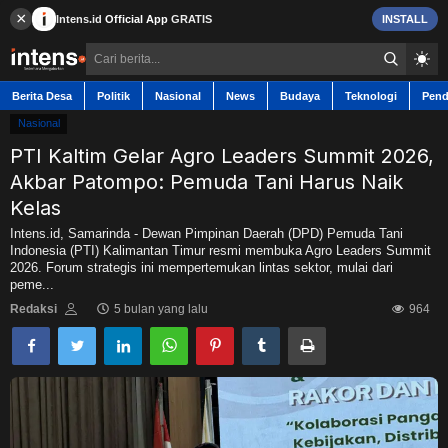
×
Intens.id
Official App
GRATIS
INSTALL
Berita Desa
Politik
Nasional
News
Budaya
Teknologi
Pend
Nasional
PTI Kaltim Gelar Agro Leaders Summit 2026,
Akbar Patompo: Pemuda Tani Harus Naik
Berita Desa
Kelas
Intens.id, Samarinda - Dewan Pimpinan Daerah (DPD) Pemuda Tani
Indonesia (PTI) Kalimantan Timur resmi membuka Agro Leaders Summit
Contact
2026. Forum strategis ini mempertemukan lintas sektor, mulai dari
peme...
Politik
Redaksi
5 bulan yang lalu
964
Nasional
News