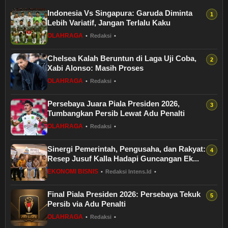
Indonesia Vs Singapura: Garuda Diminta
Lebih Variatif, Jangan Terlalu Kaku
OLAHRAGA
•
Redaksi
•
Chelsea Kalah Beruntun di Laga Uji Coba,
Xabi Alonso: Masih Proses
OLAHRAGA
•
Redaksi
•
Persebaya Juara Piala Presiden 2026,
Tumbangkan Persib Lewat Adu Penalti
OLAHRAGA
•
Redaksi
•
Sinergi Pemerintah, Pengusaha, dan Rakyat:
Resep Jusuf Kalla Hadapi Guncangan Ek...
EKONOMI BISNIS
•
Redaksi Intens.id
•
Final Piala Presiden 2026: Persebaya Tekuk
Persib via Adu Penalti
OLAHRAGA
•
Redaksi
•