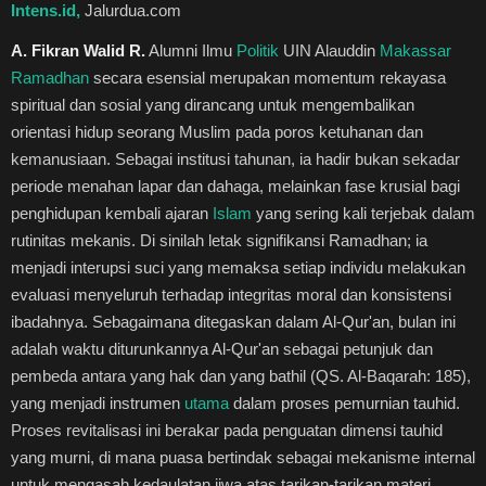
Intens.id,
Jalurdua.com
Healthstyle
A. Fikran Walid R.
Alumni Ilmu
Politik
UIN Alauddin
Makassar
Essai
Ramadhan
secara esensial merupakan momentum rekayasa
spiritual dan sosial yang dirancang untuk mengembalikan
Kuliner
orientasi hidup seorang Muslim pada poros ketuhanan dan
kemanusiaan. Sebagai institusi tahunan, ia hadir bukan sekadar
Cerpen
periode menahan lapar dan dahaga, melainkan fase krusial bagi
penghidupan kembali ajaran
Islam
yang sering kali terjebak dalam
rutinitas mekanis. Di sinilah letak signifikansi Ramadhan; ia
Kolom
menjadi interupsi suci yang memaksa setiap individu melakukan
evaluasi menyeluruh terhadap integritas moral dan konsistensi
Puisi
ibadahnya. Sebagaimana ditegaskan dalam Al-Qur'an, bulan ini
adalah waktu diturunkannya Al-Qur'an sebagai petunjuk dan
Religi
pembeda antara yang hak dan yang bathil (QS. Al-Baqarah: 185),
yang menjadi instrumen
utama
dalam proses pemurnian tauhid.
Travel
Proses revitalisasi ini berakar pada penguatan dimensi tauhid
yang murni, di mana puasa bertindak sebagai mekanisme internal
Environmental
untuk mengasah kedaulatan jiwa atas tarikan-tarikan materi.