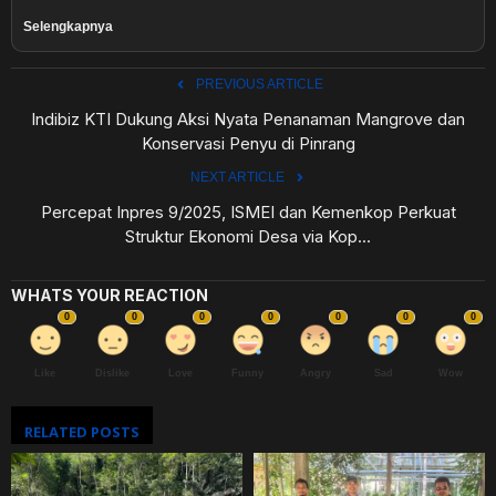
Selengkapnya
PREVIOUS ARTICLE
Indibiz KTI Dukung Aksi Nyata Penanaman Mangrove dan
Konservasi Penyu di Pinrang
NEXT ARTICLE
Percepat Inpres 9/2025, ISMEI dan Kemenkop Perkuat
Struktur Ekonomi Desa via Kop...
WHATS YOUR REACTION
0
0
0
0
0
0
0
Like
Dislike
Love
Funny
Angry
Sad
Wow
RELATED POSTS