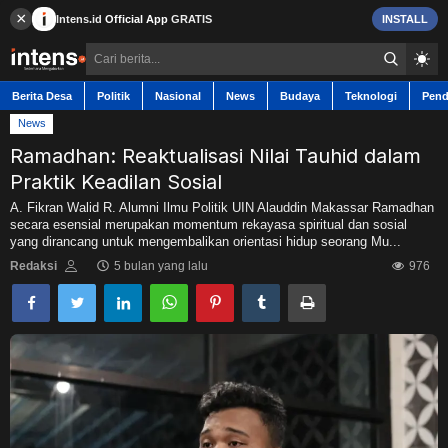
×
Intens.id
Official App
GRATIS
INSTALL
Berita Desa
Politik
Nasional
News
Budaya
Teknologi
Pend
News
Ramadhan: Reaktualisasi Nilai Tauhid dalam
Praktik Keadilan Sosial
Berita Desa
A. Fikran Walid R. Alumni Ilmu Politik UIN Alauddin Makassar Ramadhan
secara esensial merupakan momentum rekayasa spiritual dan sosial
yang dirancang untuk mengembalikan orientasi hidup seorang Mu...
Contact
Redaksi
5 bulan yang lalu
976
Politik
Nasional
News