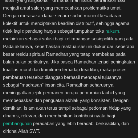
"Islam yang fungsional," di mana iman harus bertransformasi
menjadi amal saleh yang memecahkan problematika umat.
Dengan merasakan lapar secara sadar, muncul kesadaran
kolektif untuk menciptakan keadilan distributif, sehingga agama
tidak lagi dipandang hanya sebagai tumpukan teks
hukum
,
melainkan sebagai solusi bagi ketimpangan sosiopolitik yang ada.
Pada akhirnya, keberhasilan reaktualisasi ini diukur dari seberapa
besar residu spiritual Ramadhan yang tetap membekas pada
bulan-bulan berikutnya. Jika pasca Ramadhan terjadi peningkatan
kualitas moral dan komitmen terhadap keadilan, maka proses
pembaruan tersebut dianggap berhasil mencapai tujuannya
sebagai "madrasah" insan cita. Ramadhan seharusnya
meninggalkan jejak permanen berupa pemurnian tauhid yang
membebaskan dan penguatan akhlak yang konsisten. Dengan
demikian, Islam akan terus tampil sebagai pedoman hidup yang
dinamis, relevan, dan memberikan kontribusi nyata bagi
pembangunan
peradaban yang lebih beradab, berkeadilan, dan
diridhai Allah SWT.