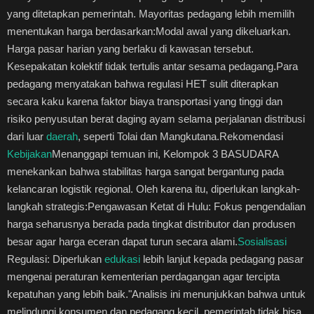
yang ditetapkan pemerintah. Mayoritas pedagang lebih memilih
menentukan harga berdasarkan: ​Modal awal yang dikeluarkan. ​
Harga pasar harian yang berlaku di kawasan tersebut. ​
Kesepakatan kolektif tidak tertulis antar sesama pedagang. ​Para
pedagang menyatakan bahwa regulasi HET sulit diterapkan
secara kaku karena faktor biaya transportasi yang tinggi dan
risiko penyusutan berat daging ayam selama perjalanan distribusi
dari luar
daerah
, seperti Tolai dan Mangkutana. ​Rekomendasi
Kebijakan
​Menanggapi temuan ini, Kelompok 3 BASUDARA
menekankan bahwa stabilitas harga sangat bergantung pada
kelancaran logistik regional. Oleh karena itu, diperlukan langkah-
langkah strategis: ​Pengawasan Ketat di Hulu: Fokus pengendalian
harga seharusnya berada pada tingkat distributor dan produsen
besar agar harga eceran dapat turun secara alami. ​
Sosialisasi
Regulasi: Diperlukan
edukasi
lebih lanjut kepada pedagang pasar
mengenai peraturan kementerian perdagangan agar tercipta
kepatuhan yang lebih baik. ​"Analisis ini menunjukkan bahwa untuk
melindungi konsumen dan pedagang kecil, pemerintah tidak bisa