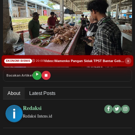
Budaya
Teknologi
Pendidikan
Bursa
x
Video:Wamenko Pangan Sidak TPST Bantar Gebang
20:00
EKONOMI BISNIS
Hukum dan Kriminal
Bacakan Artikel
Kesehatan
About
Latest Posts
Olahraga
Redaksi
Ekonomi Bisnis
Redaksi Intens.id
Pariwisata