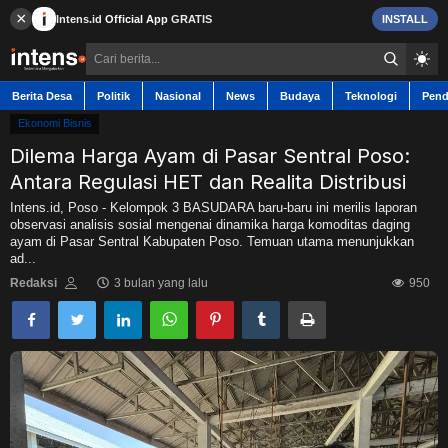
×
Intens.id
Official App
GRATIS
INSTALL
Berita Desa
Politik
Nasional
News
Budaya
Teknologi
Pend
Ekonomi Bisnis
Dilema Harga Ayam di Pasar Sentral Poso:
Antara Regulasi HET dan Realita Distribusi
Berita Desa
Intens.id, Poso - Kelompok 3 BASUDARA baru-baru ini merilis laporan
observasi analisis sosial mengenai dinamika harga komoditas daging
ayam di Pasar Sentral Kabupaten Poso. Temuan utama menunjukkan
Contact
ad...
Redaksi
3 bulan yang lalu
950
Politik
Nasional
News