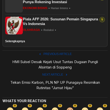
Punya Rekening Investasi
EKONOMI BISNIS
•
Harian Intens
•
Piala AFF 2026: Susunan Pemain Singapura
Vs Indonesia
OLAHRAGA
•
Redaksi
•
Selengkapnya
PREVIOUS ARTICLE
HMI Sulsel Desak Kejati Usut Tuntas Dugaan Pungli
Alsintan di Soppeng
NEXT ARTICLE
Tekan Emisi Karbon, PLN NP UP Punagaya Resmikan
Rutinitas "Jumat Hijau"
WHATS YOUR REACTION
0
0
0
0
0
0
0