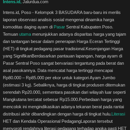
Intens.id,
Jalurdua.com
Healthstyle
Intens.id, Poso - Kelompok 3 BASUDARA baru-baru ini merilis
laporan observasi analisis sosial mengenai dinamika harga
Essai
komoditas daging ayam di
Pasar
Sentral Kabupaten Poso.
Temuan
utama
menunjukkan adanya disparitas harga yang tajam
Kuliner
dan tantangan besar dalam penerapan Harga Eceran Tertinggi
(HET) di tingkat pedagang pasar tradisional. ​Kesenjangan Harga
Cerpen
yang Signifikan ​Berdasarkan pantauan lapangan, harga ayam di
Pasar Sentral Poso sangat bervariasi tergantung pada berat dan
Kolom
asal pasokannya. Data mencatat harga tertinggi mencapai
Rp80.000 – Rp85.000 per ekor untuk kategori Ayam Jumbo
Puisi
(estimasi 3 kg). Sebaliknya, harga di tingkat produsen ditemukan
serendah Rp20.000, sementara pasokan dari wilayah luar seperti
Religi
Mangkutana tercatat sebesar Rp15.000. ​Perbedaan harga yang
mencolok ini mengindikasikan adanya tekanan berat pada rantai
Travel
distribusi akhir dibandingkan dengan harga di tingkat hulu. ​
Literasi
HET dan Kendala Operasional Pedagang ​Laporan tersebut
Environmental
menyoroti rendahnya literasi pedagang terhadap angka pasti HET