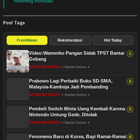
Rekening Investasi
Post Tags
FreshNews
Rekomendasi
Hot Today
Video:Wamenko Pangan Sidak TPST Bantar
Gebang
EKONOMI BISNIS
•
Harian Intens
•
Prabowo Lagi Perbaiki Buku SD-SMA,
Malaysia-Kamboja Jadi Pembanding
EKONOMI BISNIS
•
Harian Intens
•
Pembeli Switch Minta Uang Kembali Karena
Nintendo Untung Gede, Ditolak
EKONOMI BISNIS
•
Harian Intens
•
Fenomena Baru di Korea, Bayi Ramai-Ramai