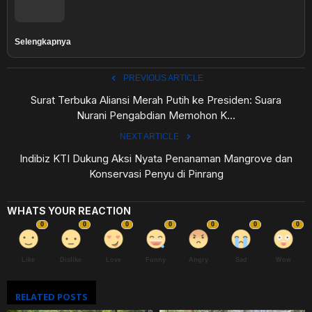
Selengkapnya
PREVIOUS ARTICLE
Surat Terbuka Aliansi Merah Putih ke Presiden: Suara
Nurani Pengabdian Memohon K...
NEXT ARTICLE
Indibiz KTI Dukung Aksi Nyata Penanaman Mangrove dan
Konservasi Penyu di Pinrang
WHATS YOUR REACTION
0
0
0
0
0
0
0
Like
Dislike
Love
Funny
Angry
Sad
Wow
RELATED POSTS