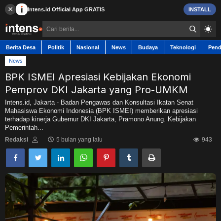
×
Intens.id
Official App
GRATIS
INSTALL
Berita Desa
Politik
Nasional
News
Budaya
Teknologi
Pend
News
BPK ISMEI Apresiasi Kebijakan Ekonomi
Pemprov DKI Jakarta yang Pro-UMKM
Berita Desa
Intens.id, Jakarta - Badan Pengawas dan Konsultasi Ikatan Senat
Mahasiswa Ekonomi Indonesia (BPK ISMEI) memberikan apresiasi
terhadap kinerja Gubernur DKI Jakarta, Pramono Anung. Kebijakan
Contact
Pemerintah...
Redaksi
5 bulan yang lalu
943
Politik
Nasional
News