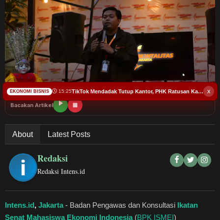
Budaya
Teknologi
Pendidikan
Bursa
x
TikTok Mendadak Tutup Kantor, PHK Ratusan Karyawan di Amerika
15:25
EKONOMI BISNIS
Hukum dan Kriminal
Bacakan Artikel
Kesehatan
About
Latest Posts
Olahraga
Redaksi
Redaksi Intens.id
Ekonomi Bisnis
Pariwisata
Intens.id
,
Jakarta
- Badan Pengawas dan Konsultasi
Ikatan
Senat Mahasiswa Ekonomi Indonesia
(
BPK ISMEI
)