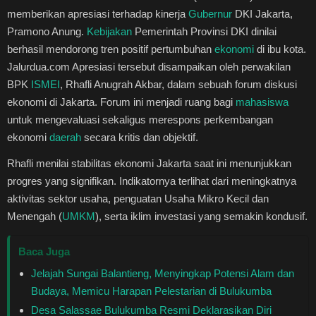
Healthstyle
memberikan apresiasi terhadap kinerja
Gubernur
DKI Jakarta,
Pramono Anung.
Kebijakan
Pemerintah Provinsi DKI dinilai
berhasil mendorong tren positif pertumbuhan
ekonomi
di ibu kota.
Essai
Jalurdua.com Apresiasi tersebut disampaikan oleh perwakilan
BPK
ISMEI
, Rhafli Anugrah Akbar, dalam sebuah forum diskusi
Kuliner
ekonomi di Jakarta. Forum ini menjadi ruang bagi
mahasiswa
untuk mengevaluasi sekaligus merespons perkembangan
Cerpen
ekonomi
daerah
secara kritis dan objektif.
Kolom
Rhafli menilai stabilitas ekonomi Jakarta saat ini menunjukkan
progres yang signifikan. Indikatornya terlihat dari meningkatnya
Puisi
aktivitas sektor usaha, penguatan Usaha Mikro Kecil dan
Menengah (
UMKM
), serta iklim investasi yang semakin kondusif.
Religi
Baca Juga
Travel
Jelajah Sungai Balantieng, Menyingkap Potensi Alam dan
Budaya, Memicu Harapan Pelestarian di Bulukumba
Environmental
Desa Salassae Bulukumba Resmi Deklarasikan Diri