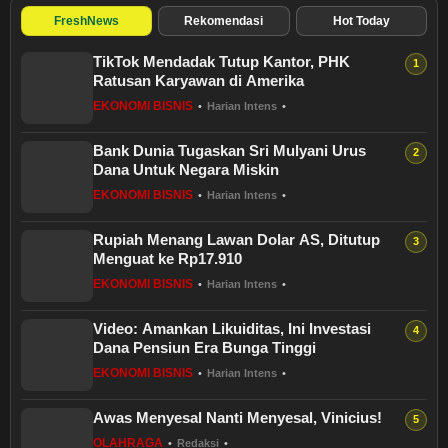
FreshNews
Rekomendasi
Hot Today
TikTok Mendadak Tutup Kantor, PHK
Ratusan Karyawan di Amerika
EKONOMI BISNIS
•
Harian Intens
•
Bank Dunia Tugaskan Sri Mulyani Urus
Dana Untuk Negara Miskin
EKONOMI BISNIS
•
Harian Intens
•
Rupiah Menang Lawan Dolar AS, Ditutup
Menguat ke Rp17.910
EKONOMI BISNIS
•
Harian Intens
•
Video: Amankan Likuiditas, Ini Investasi
Dana Pensiun Era Bunga Tinggi
EKONOMI BISNIS
•
Harian Intens
•
Awas Menyesal Nanti Menyesal, Vinicius!
OLAHRAGA
•
Redaksi
•