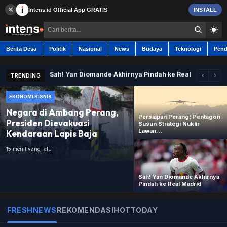
×
Intens.id
Official App
GRATIS
INSTALL
Negara di Ambang Perang, Presiden Dievakuasi Kenda
Berita Desa
Politik
Nasional
News
Budaya
Teknologi
Pend
Persiapan Perang! Pentagon Susun Strategi Nuklir Law
Sah! Yan Diomande Akhirnya Pindah ke Real Madrid
Kejar Ekonomi 11%, Bank-Bank Milik Tetangga RI Tera
‹
›
TRENDING
EKONOMI BISNIS
Berita Desa
Negara di Ambang Perang,
Persiapan Perang! Pentagon
Presiden Dievakuasi
Susun Strategi Nuklir
Contact
Lawan...
Kendaraan Lapis Baja
15 menit yang lalu
Politik
Sah! Yan Diomande Akhirnya
Nasional
Pindah ke Real Madrid
News
FRESHNEWS
REKOMENDASI
HOTTODAY