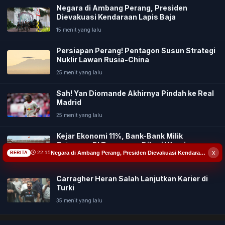
Budaya
Negara di Ambang Perang, Presiden
Dievakuasi Kendaraan Lapis Baja
Teknologi
15 menit yang lalu
Persiapan Perang! Pentagon Susun Strategi
Pendidikan
Nuklir Lawan Rusia-China
25 menit yang lalu
Bursa
Sah! Yan Diomande Akhirnya Pindah ke Real
Madrid
Hukum dan Kriminal
25 menit yang lalu
Kesehatan
Kejar Ekonomi 11%, Bank-Bank Milik
Tetangga RI Terancam-Diberi Warning
x
Negara di Ambang Perang, Presiden Dievakuasi Kendaraan Lapis Baja
22:15
BERITA
Olahraga
35 menit yang lalu
Carragher Heran Salah Lanjutkan Karier di
Ekonomi Bisnis
Turki
35 menit yang lalu
Pariwisata