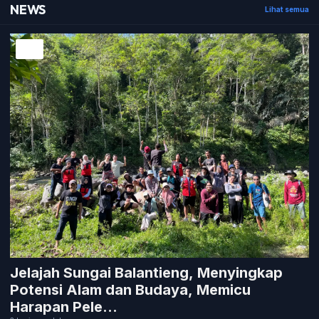
NEWS
Lihat semua
Healthstyle
Essai
NEWS
Kuliner
Cerpen
Kolom
Puisi
Religi
Travel
Jelajah Sungai Balantieng, Menyingkap
Potensi Alam dan Budaya, Memicu
Environmental
Harapan Pele...