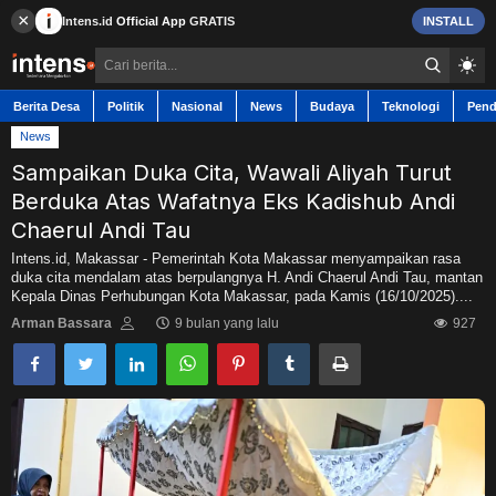
×
Intens.id
Official App
GRATIS
INSTALL
Berita Desa
Politik
Nasional
News
Budaya
Teknologi
Pend
News
Sampaikan Duka Cita, Wawali Aliyah Turut
Berduka Atas Wafatnya Eks Kadishub Andi
Berita Desa
Chaerul Andi Tau
Intens.id, Makassar - Pemerintah Kota Makassar menyampaikan rasa
duka cita mendalam atas berpulangnya H. Andi Chaerul Andi Tau, mantan
Contact
Kepala Dinas Perhubungan Kota Makassar, pada Kamis (16/10/2025)....
Arman Bassara
9 bulan yang lalu
927
Politik
Nasional
News