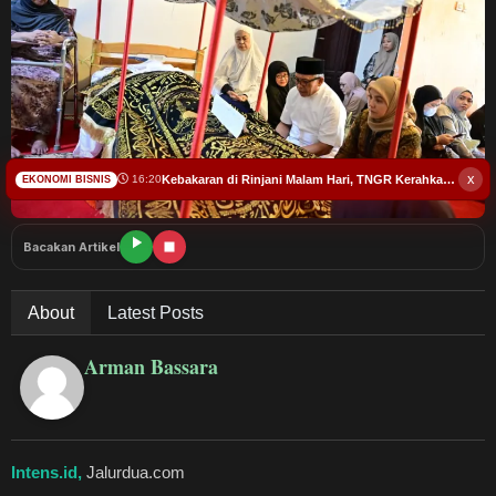
Budaya
Teknologi
Pendidikan
Bursa
x
Kebakaran di Rinjani Malam Hari, TNGR Kerahkan Tim Gabungan
16:20
EKONOMI BISNIS
Hukum dan Kriminal
Bacakan Artikel
Kesehatan
About
Latest Posts
Olahraga
Arman Bassara
Ekonomi Bisnis
Pariwisata
Intens.id,
Jalurdua.com