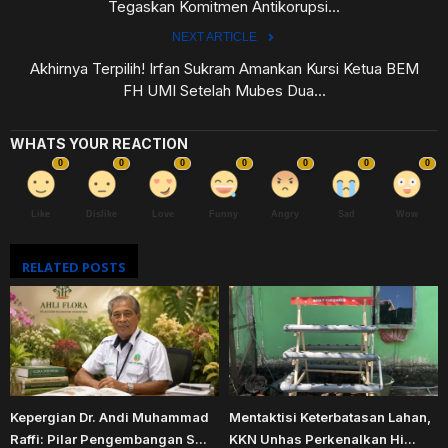
Tegaskan Komitmen Antikorupsi...
NEXT ARTICLE
Akhirnya Terpilih! Irfan Sukram Amankan Kursi Ketua BEM
FH UMI Setelah Mubes Dua...
WHATS YOUR REACTION
0
0
0
0
0
0
0
Like
Dislike
Love
Funny
Angry
Sad
Wow
RELATED POSTS
Kepergian Dr. Andi Muhammad
Mentaktisi Keterbatasan Lahan,
Raffi: Pilar Pengembangan S...
KKN Unhas Perkenalkan Hi...