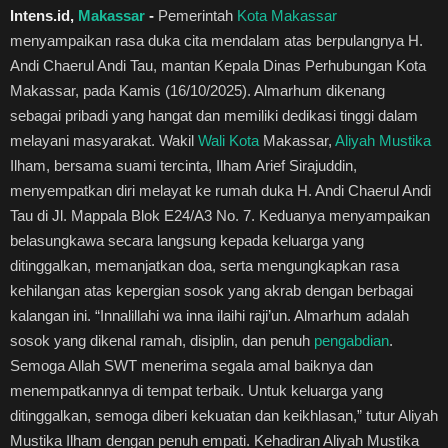
Intens.id,
Makassar
-
Pemerintah
Kota Makassar
Healthstyle
menyampaikan rasa duka cita mendalam atas berpulangnya H.
Andi Chaerul Andi Tau, mantan Kepala Dinas Perhubungan Kota
Essai
Makassar, pada Kamis (16/10/2025). Almarhum dikenang
sebagai pribadi yang hangat dan memiliki dedikasi tinggi dalam
Kuliner
melayani masyarakat. Wakil
Wali Kota
Makassar,
Aliyah Mustika
Ilham, bersama suami tercinta, Ilham Arief Sirajuddin,
Cerpen
menyempatkan diri melayat ke rumah duka H. Andi Chaerul Andi
Tau di Jl. Mappala Blok E24/A3 No. 7. Keduanya menyampaikan
Kolom
belasungkawa secara langsung kepada keluarga yang
ditinggalkan, memanjatkan doa, serta mengungkapkan rasa
Puisi
kehilangan atas kepergian sosok yang akrab dengan berbagai
kalangan ini. “Innalillahi wa inna ilaihi raji’un. Almarhum adalah
Religi
sosok yang dikenal ramah, disiplin, dan penuh
pengabdian
.
Semoga Allah SWT menerima segala amal baiknya dan
Travel
menempatkannya di tempat terbaik. Untuk keluarga yang
ditinggalkan, semoga diberi kekuatan dan keikhlasan,” tutur Aliyah
Environmental
Mustika Ilham dengan penuh empati. Kehadiran Aliyah Mustika