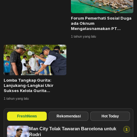
Healthstyle
Forum Pemerhati Sosial Duga
Essai
ada Oknum
Mengatasnamakan PT
Wakatobi Resort untuk
Kuliner
1 tahun yang lalu
Propaganda...
Cerpen
Kolom
Lomba Tangkap Gurita:
Puisi
Lanjukang-Langkai Ukir
Sukses Kelola Gurita
Berkelanjutan Melalui Si...
1 tahun yang lalu
Religi
Travel
FreshNews
Rekomendasi
Hot Today
Man City Tolak Tawaran Barcelona untuk
Environmental
Rodri