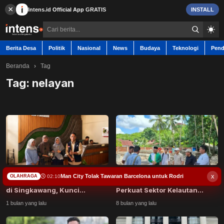
×
Intens.id
Official App
GRATIS
INSTALL
Berita Desa
Politik
Nasional
News
Budaya
Teknologi
Pend
Beranda
›
Tag
Tag:
nelayan
Berita Desa
Contact
Politik
Program Dosen Berkarya UB
Kolaborasi Bangun Pesisir:
x
Nasional
Man City Tolak Tawaran Barcelona untuk Rodri
02:10
OLAHRAGA
Dorong Sinergi Blue Economy
Pemerintah Pusat dan Daerah
di Singkawang, Kunci
Perkuat Sektor Kelautan
Pembangunan Be...
Buton Selat...
News
1 bulan yang lalu
8 bulan yang lalu