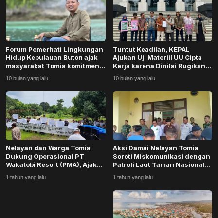
Budaya
Teknologi
Forum Pemerhati Lingkungan
Tuntut Keadilan, KEPAL
Pendidikan
Hidup Kepulauan Buton ajak
Ajukan Uji Materiil UU Cipta
masyarakat Tomia komitmen
Kerja karena Dinilai Rugikan
jaga ekosi...
Petani da...
Bursa
10 bulan yang lalu
10 bulan yang lalu
Hukum dan Kriminal
Kesehatan
Nelayan dan Warga Tomia
Aksi Damai Nelayan Tomia
Olahraga
Dukung Operasional PT
Soroti Miskomunikasi dengan
Wakatobi Resort (PMA), Ajak
Patroli Laut Taman Nasional
Aktifkan Patroli...
Wakatobi
Ekonomi Bisnis
1 tahun yang lalu
1 tahun yang lalu
Pariwisata