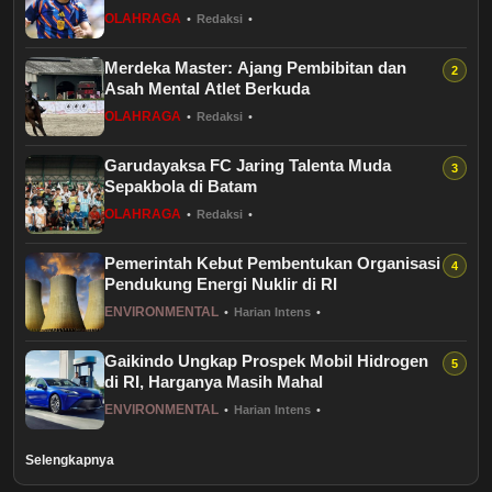
OLAHRAGA
•
Redaksi
•
Merdeka Master: Ajang Pembibitan dan
Asah Mental Atlet Berkuda
OLAHRAGA
•
Redaksi
•
Garudayaksa FC Jaring Talenta Muda
Sepakbola di Batam
OLAHRAGA
•
Redaksi
•
Pemerintah Kebut Pembentukan Organisasi
Pendukung Energi Nuklir di RI
ENVIRONMENTAL
•
Harian Intens
•
Gaikindo Ungkap Prospek Mobil Hidrogen
di RI, Harganya Masih Mahal
ENVIRONMENTAL
•
Harian Intens
•
Selengkapnya