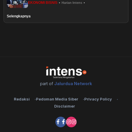
EKONOMI BISNIS
•
Harian Intens
•
Healthstyle
Selengkapnya
Essai
Kuliner
Cerpen
Kolom
Puisi
part of
Jalurdua Network
Religi
Redaksi
Pedoman Media Siber
Privacy Policy
Disclaimer
Travel
Environmental