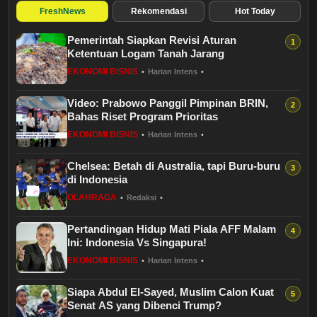
Budaya
FreshNews
Rekomendasi
Hot Today
Pemerintah Siapkan Revisi Aturan
Teknologi
Ketentuan Logam Tanah Jarang
EKONOMI BISNIS
•
Harian Intens
•
Pendidikan
Video: Prabowo Panggil Pimpinan BRIN,
Bursa
Bahas Riset Program Prioritas
EKONOMI BISNIS
•
Harian Intens
•
Hukum dan Kriminal
Chelsea: Betah di Australia, tapi Buru-buru
di Indonesia
Kesehatan
OLAHRAGA
•
Redaksi
•
Olahraga
Pertandingan Hidup Mati Piala AFF Malam
Ini: Indonesia Vs Singapura!
Ekonomi Bisnis
EKONOMI BISNIS
•
Harian Intens
•
Siapa Abdul El-Sayed, Muslim Calon Kuat
Pariwisata
Senat AS yang Dibenci Trump?