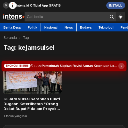
×
Intens.id
Official App
GRATIS
INSTALL
Berita Desa
Politik
Nasional
News
Budaya
Teknologi
Pend
Beranda
›
Tag
Tag:
kejamsulsel
Berita Desa
x
Pemerintah Siapkan Revisi Aturan Ketentuan Logam Tanah Jarang
12:20
EKONOMI BISNIS
Contact
Politik
KEJAM Sulsel Serahkan Bukti
Nasional
Dugaan Keterlibatan "Orang
Dekat Bupati" dalam Proyek
Internet...
News
1 tahun yang lalu