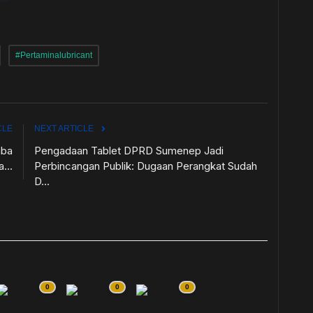
#Pertaminalubricant
CLE
NEXT ARTICLE
aba
Pengadaan Tablet DPRD Sumenep Jadi
...
Perbincangan Publik: Dugaan Perangkat Sudah
D...
0
0
0