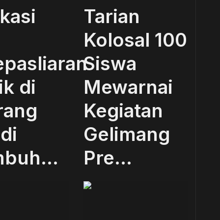
kasi
Tarian
Kolosal 100
epasliaran
Siswa
ik di
Mewarnai
rang
Kegiatan
di
Gelimang
buh...
Pre...