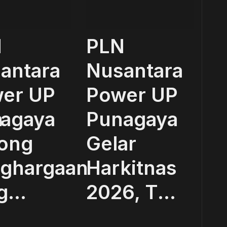
N
PLN
antara
Nusantara
er UP
Power UP
n
agaya
Punagaya
ong
Gelar
ghargaan
Harkitnas
...
2026, T...