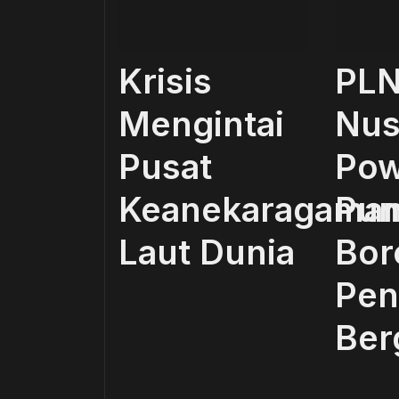
Krisis
PL
Mengintai
Nus
Pusat
Pow
Keanekaragama
Pun
Laut Dunia
Bor
Pen
Berg