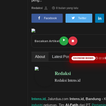
peng...
Redaksi
8 bulan yang lalu
Facebook
Twitter
Bacakan Artikel
About
Latest Posts
EKONOMI BISNIS
22:10
Redaksi
Redaksi Intens.id
Intens.id,
Jalurdua.com
Intens.id, Bandung -
K
industri
pelumas. Tim
Al-Fatih
dari PT.
Pertamin