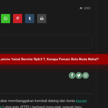
1003
Lamine Yamal Bernilai Rp8,9 T, Kenapa Pemain Bola Muda Mahal?
abar membanggakan kembali datang dari dunia
inovasi
a
Lubricants (PTPL) berhasil mencetak sejarah baru