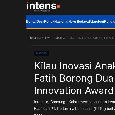
Berita Desa
Politik
Nasional
News
Budaya
Teknologi
Pendid
Beranda
News
Nasional
Kilau Inovasi Anak Bangsa, Tim Al-F
Nasional
Kilau Inovasi Ana
Fatih Borong Dua
Innovation Awar
Intens.id, Bandung - Kabar membanggakan kembal
Fatih dari PT. Pertamina Lubricants (PTPL) be