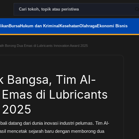
ikan
Bursa
Hukum dan Kriminal
Kesehatan
Olahraga
Ekonomi Bisnis
atih Borong Dua Emas di Lubricants Innovation Award 2025
k Bangsa, Tim Al-
 Emas di Lubricants
d 2025
i datang dari dunia inovasi industri pelumas. Tim Al-
rhasil mencetak sejarah baru dengan memborong dua