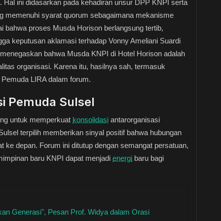
. Hal ini didasarkan pada kehadiran unsur DPP KNPI serta
ng memenuhi syarat quorum sebagaimana mekanisme
i bahwa proses Musda Horison berlangsung tertib,
ngga keputusan aklamasi terhadap Vonny Ameliani Suardi
l menegaskan bahwa Musda KNPI di Hotel Horison adalah
tas organisasi. Karena itu, hasilnya sah, termasuk
an Pemuda LIRA dalam forum.
i Pemuda Sulsel
ting untuk memperkuat
konsolidasi
antarorganisasi
lsel terpilih memberikan sinyal positif bahwa hubungan
t ke depan. Forum ini ditutup dengan semangat persatuan,
mimpinan baru KNPI dapat menjadi
energi
baru bagi
nkan Generasi", Pesan Prof. Widya dalam Orasi