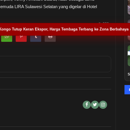
da LIRA Sulawesi Selatan yang digelar di Hotel
938
Kongo Tutup Keran Ekspor, Harga Tembaga Terbang ke Zona Berbahaya
S