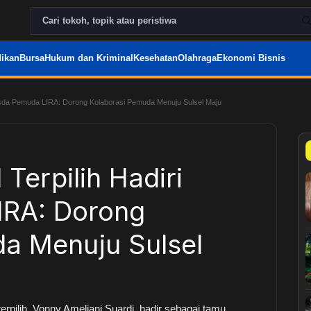
ikan
Bursa
Hukum dan Kriminal
Kesehatan
Olahraga
Ekonomi Bisnis
Musda Pemuda LIRA: Dorong Kolaborasi Pemuda Menuju Sulsel Maju
 Terpilih Hadiri
RA: Dorong
a Menuju Sulsel
pilih, Vonny Ameliani Suardi, hadir sebagai tamu