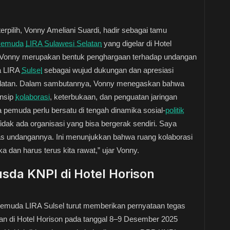
erpilih, Vonny Ameliani Suardi, hadir sebagai tamu
Pemuda
LIRA Sulawesi Selatan
yang digelar di Hotel
 Vonny merupakan bentuk penghargaan terhadap undangan
a LIRA
Sulsel
sebagai wujud dukungan dan apresiasi
elatan. Dalam sambutannya, Vonny menegaskan bahwa
insip
kolaborasi
, keterbukaan, dan penguatan jaringan
 pemuda perlu bersatu di tengah dinamika sosial-
politik
idak ada organisasi yang bisa bergerak sendiri. Saya
as undangannya. Ini menunjukkan bahwa ruang kolaborasi
 dan harus terus kita rawat,” ujar Vonny.
da KNPI di Hotel Horison
muda LIRA Sulsel turut memberikan pernyataan tegas
n di Hotel Horison pada tanggal 8–9 Desember 2025