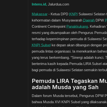
Intens.id,
Jalurdua.com
Makassar
- Ketua DPD
KNPI
Sulawesi Selatan t
kehormatan dalam Musyawarah
Daerah
DPW
Continent Centrepoint
Panakkukang
. Kehadiran
resmi yang disampaikan oleh Pengurus Pemud
terhadap kepemimpinan pemuda di Sulawesi S
KNPI Sulsel
ke depan akan dibangun dengan pr
pemuda lintas organisasi. Ia menekankan bahwa
yang terus berkembang. “Sinergi adalah kunci. T
berterima kasih kepada Pemuda LIRA Sulsel at
bagi pemuda di Sulawesi Selatan semakin terbuka
Pemuda LIRA Tegaskan Mus
adalah Musda yang Sah
Dalam forum Musda tersebut, Pengurus DPW Pe
bahwa Musda XVI KNPI Sulsel yang dilaksanaka