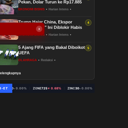
Pekan, Dolar Turun ke Rp17.885
EKONOMI BISNIS
•
Harian Intens
•
Trump Hajar China, Ekspor
"Harta Karun" Ini Diblokir Habis
x
EKONOMI BISNIS
•
Harian Intens
•
5 Ajang FIFA yang Bakal Diboikot
UEFA
OLAHRAGA
•
Redaksi
•
elengkapnya