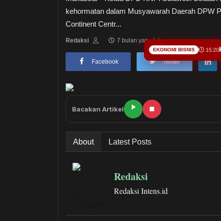
kehormatan dalam Musyawarah Daerah DPW Pemu
Continent Centr...
Redaksi
7 bulan yang lalu
EKONOMI BISNIS
15:20
Facebook
Twitter
Bacakan Artikel
About
Latest Posts
Redaksi
Redaksi Intens.id