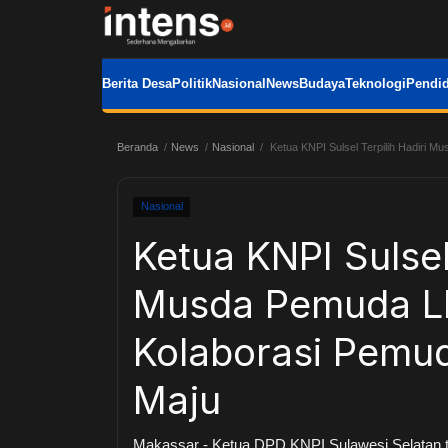
Berita Desa
Politik
Nasional
News
Budaya
Teknologi
Pendid
Beranda
News
Nasional
Ketua KNPI Sulsel Terpilih Hadiri 
Nasional
Ketua KNPI Sulsel
Musda Pemuda LI
Kolaborasi Pemud
Maju
Makassar - Ketua DPD KNPI Sulawesi Selatan ter