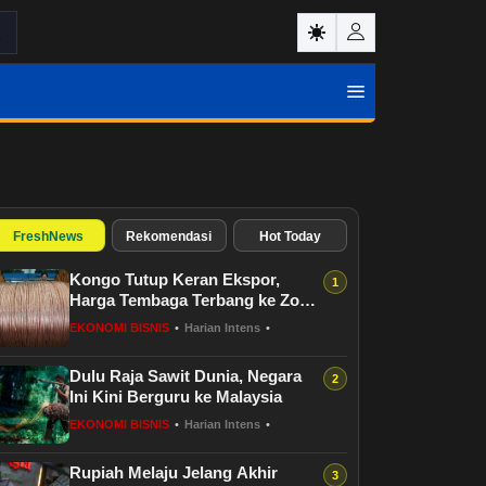
FreshNews
Rekomendasi
Hot Today
Kongo Tutup Keran Ekspor,
Harga Tembaga Terbang ke Zona
Berbahaya
EKONOMI BISNIS
•
Harian Intens
•
Dulu Raja Sawit Dunia, Negara
Ini Kini Berguru ke Malaysia
EKONOMI BISNIS
•
Harian Intens
•
Rupiah Melaju Jelang Akhir