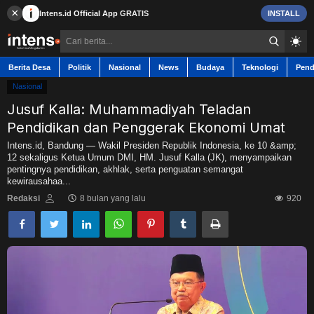
×
Intens.id
Official App
GRATIS
INSTALL
Berita Desa
Politik
Nasional
News
Budaya
Teknologi
Pend
Nasional
Jusuf Kalla: Muhammadiyah Teladan
Pendidikan dan Penggerak Ekonomi Umat
Berita Desa
Intens.id, Bandung — Wakil Presiden Republik Indonesia, ke 10 &amp;
12 sekaligus Ketua Umum DMI, HM. Jusuf Kalla (JK), menyampaikan
pentingnya pendidikan, akhlak, serta penguatan semangat
Contact
kewirausahaa...
Redaksi
8 bulan yang lalu
920
Politik
Nasional
News