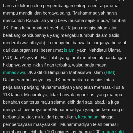
harus didukung oleh pengembangan entrepreneur agar umat
mampu mandiri dan berdaya saing. "Muhammadiyah harus
mencontoh Rasulullah yang berwirausaha sejak muda," tambah
JK. Pada kesempatan tersebut, JK juga mengisahkan latar
belakang kehidupannya yang mengaku tumbuh dalam tradisi
moderat (wasathiyah). Ia menyebut bahwa keluarganya berasal
dari dua organisasi besar umat
Islam
, yakni Nahdlatul Ulama
(NU) dan Aisyiyah. Hal itulah yang turut membentuk pandangan
hidupnya yang inklusif dan terbuka, walau pada masa
mahasiswa
, JK aktif di Himpunan Mahasiswa Islam (
HMI
).
Dalam sambutannya juga, JK memberikan apresiasi atas
perjalanan panjang Muhammadiyah yang telah memasuki usia
113 tahun. Menurutnya, tidak banyak organisasi yang mampu
bertahan dan terus maju selama lebih dari satu abad. Ia juga
menyoroti besarnya aset Muhammadiyah yang berkembang di
berbagai sektor, mulai dari pendidikan,
kesehatan
, hingga
pemberdayaan masyarakat. “Muhammadiyah telah berhasil
membangun lebih dari 100 universitas, hampir 200
rumah sakit
,