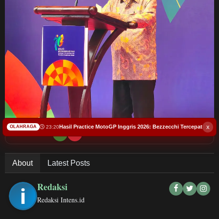
Budaya
Teknologi
Pendidikan
Bursa
Hukum dan Kriminal
x
Hasil Practice MotoGP Inggris 2026: Bezzecchi Tercepat
23:20
Kesehatan
OLAHRAGA
Bacakan Artikel
Olahraga
About
Latest Posts
Ekonomi Bisnis
Redaksi
Redaksi Intens.id
Pariwisata