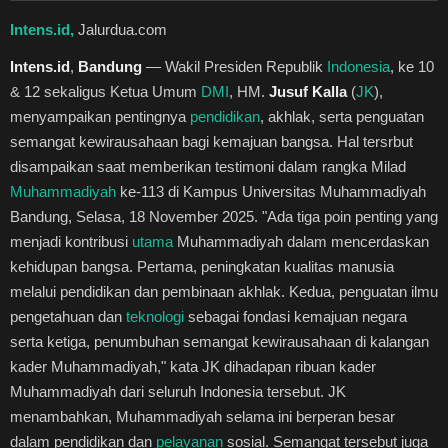
Healthstyle
Intens.id,
Jalurdua.com
Intens.id
,
Bandung
— Wakil Presiden Republik
Indonesia
, ke 10
Essai
& 12 sekaligus Ketua Umum
DMI
, HM.
Jusuf Kalla
(
JK
),
menyampaikan pentingnya
pendidikan
, akhlak, serta penguatan
Kuliner
semangat kewirausahaan bagi kemajuan bangsa. Hal tersrbut
disampaikan saat memberikan testimoni dalam rangka Milad
Cerpen
Muhammadiyah
ke-113 di Kampus Universitas Muhammadiyah
Bandung, Selasa, 18 November 2025. "Ada tiga poin penting yang
Kolom
menjadi kontribusi
utama
Muhammadiyah dalam mencerdaskan
kehidupan bangsa. Pertama, peningkatan kualitas manusia
Puisi
melalui pendidikan dan pembinaan akhlak. Kedua, penguatan ilmu
pengetahuan dan
teknologi
sebagai fondasi kemajuan negara
Religi
serta ketiga, penumbuhan semangat kewirausahaan di kalangan
kader Muhammadiyah," kata JK dihadapan ribuan kader
Travel
Muhammadiyah dari seluruh Indonesia tersebut. JK
menambahkan, Muhammadiyah selama ini berperan besar
Environmental
dalam pendidikan dan
pelayanan
sosial. Semangat tersebut juga