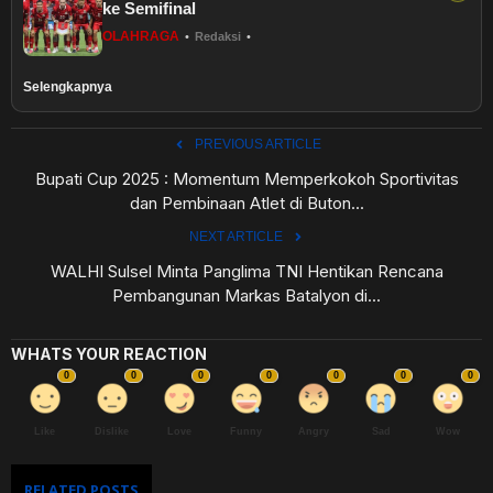
ke Semifinal
OLAHRAGA
•
Redaksi
•
Selengkapnya
PREVIOUS ARTICLE
Bupati Cup 2025 : Momentum Memperkokoh Sportivitas
dan Pembinaan Atlet di Buton...
NEXT ARTICLE
WALHI Sulsel Minta Panglima TNI Hentikan Rencana
Pembangunan Markas Batalyon di...
WHATS YOUR REACTION
0
0
0
0
0
0
0
Like
Dislike
Love
Funny
Angry
Sad
Wow
RELATED POSTS