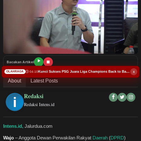
Budaya
Teknologi
Pendidikan
Bursa
Bacakan Artikel
Hukum dan Kriminal
x
Kunci Sukses PSG Juara Liga Champions Back to Back itu...
04:10
OLAHRAGA
About
Latest Posts
Kesehatan
Redaksi
Olahraga
Redaksi Intens.id
Ekonomi Bisnis
Intens.id,
Jalurdua.com
Pariwisata
Wajo
– Anggota Dewan Perwakilan Rakyat
Daerah
(
DPRD
)