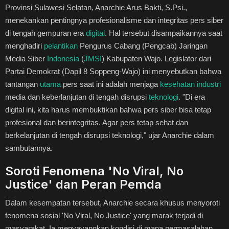
Provinsi Sulawesi Selatan, Anarchie Arus Bakti, S.Psi.,
Healthstyle
menekankan pentingnya profesionalisme dan integritas pers siber
di tengah gempuran era
digital
. Hal tersebut disampaikannya saat
Essai
menghadiri
pelantikan
Pengurus Cabang (Pengcab) Jaringan
Media Siber
Indonesia
(
JMSI
) Kabupaten Wajo. Legislator dari
Kuliner
Partai Demokrat (Dapil 8 Soppeng-Wajo) ini menyebutkan bahwa
tantangan
utama
pers saat ini adalah menjaga
kesehatan
industri
Cerpen
media dan keberlanjutan di tengah disrupsi
teknologi
. "Di era
digital ini, kita harus membuktikan bahwa pers siber bisa tetap
Kolom
profesional dan berintegritas. Agar pers tetap sehat dan
berkelanjutan di tengah disrupsi teknologi," ujar Anarchie dalam
Puisi
sambutannya.
Religi
Soroti Fenomena 'No Viral, No
Justice' dan Peran Pemda
Travel
Dalam kesempatan tersebut, Anarchie secara khusus menyoroti
fenomena sosial 'No Viral, No Justice' yang marak terjadi di
Environmental
masyarakat. Ia menyayangkan kondisi di mana permasalahan