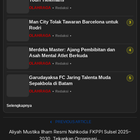
OLAHRAGA
•
Redaksi
•
Man City Tolak Tawaran Barcelona untuk
Rodri
OLAHRAGA
•
Redaksi
•
Merdeka Master: Ajang Pembibitan dan
Asah Mental Atlet Berkuda
OLAHRAGA
•
Redaksi
•
Garudayaksa FC Jaring Talenta Muda
Sepakbola di Batam
OLAHRAGA
•
Redaksi
•
Selengkapnya
PREVIOUS ARTICLE
Aliyah Mustika Ilham Resmi Nahkodai FKPPI Sulsel 2025–
2030, Tekankan Organisasi...