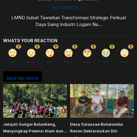
NEXT ARTICLE
LMND Sulsel Tawarkan Transformasi Strategis Perkuat
Daya Saing Industri Logam Na...
WHATS YOUR REACTION
0
0
0
0
0
0
0
Like
Dislike
Love
Funny
Angry
Sad
Wow
RELATED POSTS
Jelajah Sungai Balantieng,
Desa Salassae Bulukumba
Menyingkap Potensi Alam dan...
Resmi Deklarasikan Diri