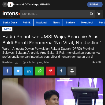
×
Intens.id
Official App
GRATIS
INSTALL
Berita Desa
Politik
Nasional
News
Budaya
Teknologi
Pend
News
Hadiri Pelantikan JMSI Wajo, Anarchie Arus
Bakti Soroti Fenomena ‘No Viral, No Justice’
Berita Desa
Wajo – Anggota Dewan Perwakilan Rakyat Daerah (DPRD) Provinsi
Sulawesi Selatan, Anarchie Arus Bakti, S.Psi., menekankan pentingnya
profesionalisme dan integritas pers siber di tengah gempuran era d...
Contact
Redaksi
7 bulan yang lalu
988
Politik
Nasional
News