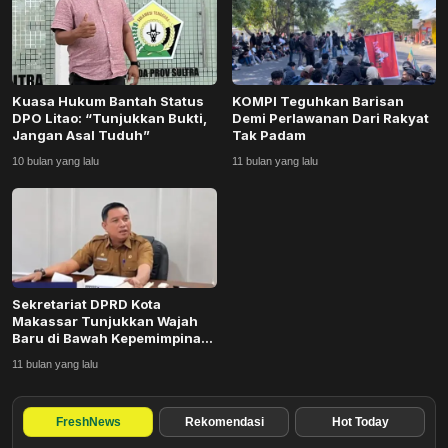
Budaya
Teknologi
Kuasa Hukum Bantah Status
KOMPI Teguhkan Barisan
Pendidikan
DPO Litao: “Tunjukkan Bukti,
Demi Perlawanan Dari Rakyat
Jangan Asal Tuduh”
Tak Padam
Bursa
10 bulan yang lalu
11 bulan yang lalu
Hukum dan Kriminal
Kesehatan
Sekretariat DPRD Kota
Olahraga
Makassar Tunjukkan Wajah
Baru di Bawah Kepemimpinan
Andi Rahmat
Ekonomi Bisnis
11 bulan yang lalu
Pariwisata
FreshNews
Rekomendasi
Hot Today