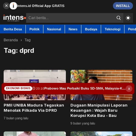
×
Intens.id
Official App
GRATIS
INSTALL
Berita Desa
Politik
Nasional
News
Budaya
Teknologi
Pend
Beranda
›
Tag
Tag:
dprd
Berita Desa
Contact
x
Prabowo Mau Perbaiki Buku SD-SMA, Malaysia-Kamboja Jadi Pembanding
20:10
EKONOMI BISNIS
Politik
PMII UNIBA Madura Tegaskan
Dugaan Manipulasi Laporan
Nasional
Menolak Pilkada Via DPRD
Keuangan : Wajah Baru
Korupsi Kota Bau - Bau
7 bulan yang lalu
News
9 bulan yang lalu