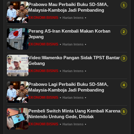
Prabowo Mau Perbaiki Buku SD-SMA,
Healthstyle
Malaysia-Kamboja Jadi Pembanding
EKONOMI BISNIS
•
Harian Intens
•
Essai
Perang AS-Iran Kembali Makan Korban
Kuliner
Jepang
EKONOMI BISNIS
•
Harian Intens
•
Cerpen
Video:Wamenko Pangan Sidak TPST Bantar
Gebang
Kolom
EKONOMI BISNIS
•
Harian Intens
•
Puisi
Prabowo Lagi Perbaiki Buku SD-SMA,
Malaysia-Kamboja Jadi Pembanding
Religi
EKONOMI BISNIS
•
Harian Intens
•
Pembeli Switch Minta Uang Kembali Karena
Travel
Nintendo Untung Gede, Ditolak
EKONOMI BISNIS
•
Harian Intens
•
Environmental