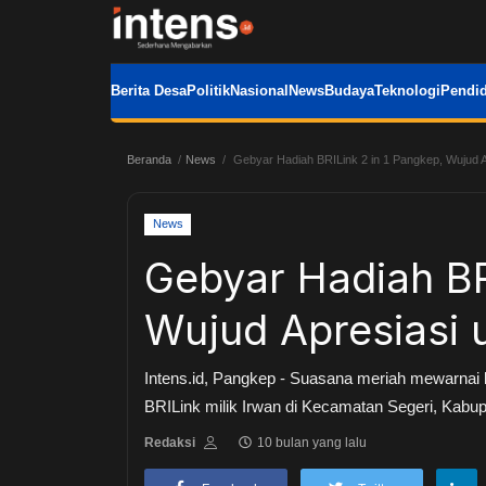
Berita Desa
Politik
Nasional
News
Budaya
Teknologi
Pendid
Beranda
News
Gebyar Hadiah BRILink 2 in 1 Pangkep, Wujud 
News
Gebyar Hadiah BR
Wujud Apresiasi
Intens.id, Pangkep - Suasana meriah mewarnai 
BRILink milik Irwan di Kecamatan Segeri, Kabup
Redaksi
10 bulan yang lalu