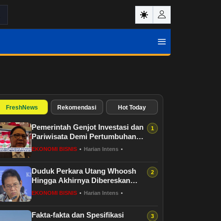
FreshNews
Rekomendasi
Hot Today
Pemerintah Genjot Investasi dan
Pariwisata Demi Pertumbuhan
Ekonomi
EKONOMI BISNIS
•
Harian Intens
•
Duduk Perkara Utang Whoosh
Hingga Akhirnya Dibereskan
Purbaya
EKONOMI BISNIS
•
Harian Intens
•
Fakta-fakta dan Spesifikasi