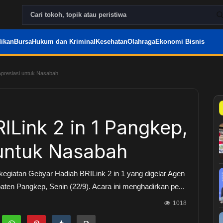
ikan
Bursa
Hukum dan Kriminal
Kesehatan
Olahraga
Ekonomi Bisnis
Apresiasi untuk Nasabah
ILink 2 in 1 Pangkep,
 untuk Nasabah
kegiatan Gebyar Hadiah BRILink 2 in 1 yang digelar Agen
aten Pangkep, Senin (22/9). Acara ini menghadirkan pe...
1018