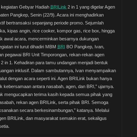
 kegiatan Gebyar Hadiah
BRILink
2 in 1 yang digelar Agen
aten Pangkep, Senin (22/9). Acara ini menghadirkan
tif bertransaksi sepanjang periode promo. Sejumlah
ika, kipas angin, rice cooker, kompor gas, rice box, hingga
ejak awal acara, mencerminkan besarnya dukungan
giatan ini turut dihadiri MBM
BRI
BO Pangkep, Ivan,
ran pegawai BRI Unit Timporongan, rekan-rekan agen
 2 in 1. Kehadiran para tamu undangan menjadi bentuk
uangan inklusif. Dalam sambutannya, Ivan menyampaikan
 salut dengan acara seperti ini. Agen BRILink bukan hanya
uk kebersamaan antara nasabah, agen, dan BRI,” ujarnya.
Link mengucapkan terima kasih kepada semua pihak yang
 nasabah, rekan agen BRILink, serta pihak BRI. Semoga
ilaksanakan secara berkesinambungan,” katanya. Melalui
agen BRILink, dan masyarakat semakin erat, sekaligus
etia.