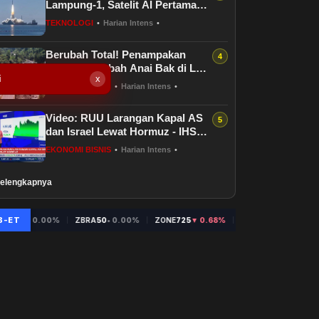
Lampung-1, Satelit AI Pertama
Indonesia
TEKNOLOGI
•
Harian Intens
•
Berubah Total! Penampakan
Terbaru Lembah Anai Bak di Luar
i
x
Negeri
EKONOMI BISNIS
•
Harian Intens
•
Video: RUU Larangan Kapal AS
dan Israel Lewat Hormuz - IHSG
Lanjut Reli
EKONOMI BISNIS
•
Harian Intens
•
elengkapnya