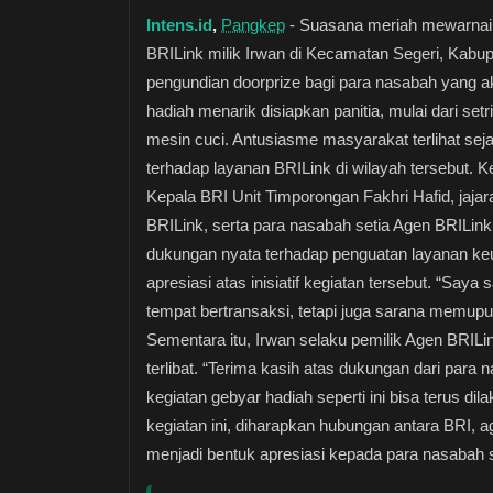
Intens.id
,
Pangkep
- Suasana meriah mewarnai
BRILink milik Irwan di Kecamatan Segeri, Kabup
pengundian doorprize bagi para nasabah yang ak
hadiah menarik disiapkan panitia, mulai dari setr
mesin cuci. Antusiasme masyarakat terlihat s
terhadap layanan BRILink di wilayah tersebut. Ke
Kepala BRI Unit Timporongan Fakhri Hafid, jaja
BRILink, serta para nasabah setia Agen BRILink
dukungan nyata terhadap penguatan layanan ke
apresiasi atas inisiatif kegiatan tersebut. “Saya
tempat bertransaksi, tetapi juga sarana memup
Sementara itu, Irwan selaku pemilik Agen BRI
terlibat. “Terima kasih atas dukungan dari para
kegiatan gebyar hadiah seperti ini bisa terus d
kegiatan ini, diharapkan hubungan antara BRI, 
menjadi bentuk apresiasi kepada para nasabah s