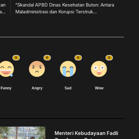
kan
“Skandal APBD Dinas Kesehatan Buton: Antara
...
Maladministrasi dan Korupsi Terstruk...
0
0
0
0
Funny
Angry
Sad
Wow
Menteri Kebudayaan Fadli