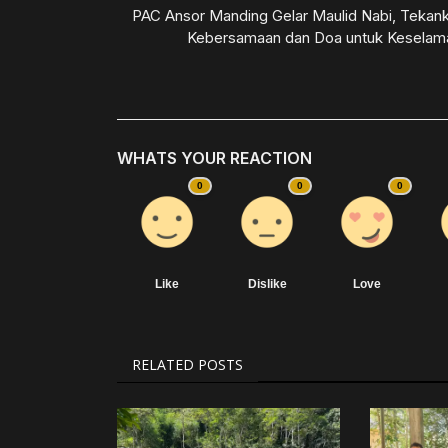
PAC Ansor Manding Gelar Maulid Nabi, Tekan
Kebersamaan dan Doa untuk Keselama
WHATS YOUR REACTION
0
0
0
Like
Dislike
Love
RELATED POSTS