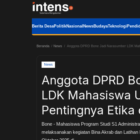
Berita Desa
Politik
Nasional
News
Budaya
Teknologi
Pendid
Beranda
News
Anggota DPRD Bone Jadi Narasumber LDK Maha
News
Anggota DPRD Bo
LDK Mahasiswa 
Pentingnya Etika
Bone - Mahasiswa Program Studi S1 Administr
melaksanakan kegiatan Bina Akrab dan Latiha