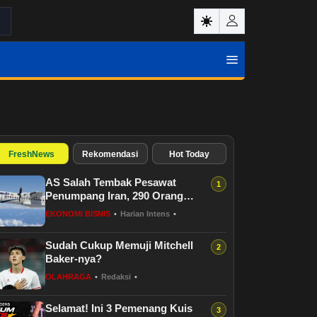
FreshNews
Rekomendasi
Hot Today
AS Salah Tembak Pesawat
Penumpang Iran, 290 Orang
Tewas
EKONOMI BISNIS
•
Harian Intens
•
Sudah Cukup Memuji Mitchell
Baker-nya?
OLAHRAGA
•
Redaksi
•
Selamat! Ini 3 Pemenang Kuis