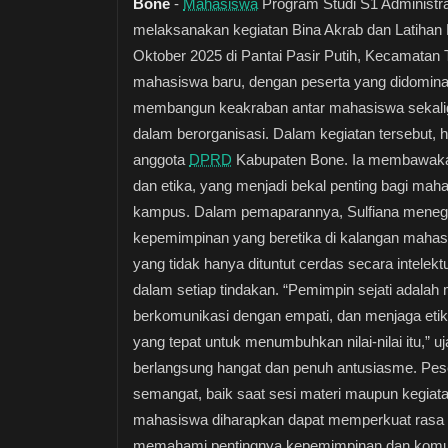
Bone
-
Mahasiswa
Program Studi S1 Administr
melaksanakan kegiatan Bina Akrab dan Latiha
Oktober 2025 di Pantai Pasir Putih, Kecamatan 
mahasiswa baru, dengan peserta yang didomina
membangun keakraban antar mahasiswa sekaligu
dalam berorganisasi. Dalam kegiatan tersebut, 
anggota
DPRD
Kabupaten Bone. Ia membawakan 
dan etika, yang menjadi bekal penting bagi mah
kampus. Dalam pemaparannya, Sulfiana meneg
kepemimpinan yang beretika di kalangan maha
yang tidak hanya dituntut cerdas secara intelektu
dalam setiap tindakan. “Pemimpin sejati adal
berkomunikasi dengan empati, dan menjaga etik
yang tepat untuk menumbuhkan nilai-nilai itu,” u
berlangsung hangat dan penuh antusiasme. Pese
semangat, baik saat sesi materi maupun kegiatan
mahasiswa diharapkan dapat memperkuat rasa so
memahami pentingnya kepemimpinan dan komun