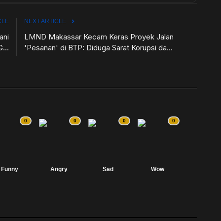
CLE
NEXT ARTICLE
ani
LMND Makassar Kecam Keras Proyek Jalan
...
'Pesanan' di BTP: Diduga Sarat Korupsi da...
0
0
0
0
Funny
Angry
Sad
Wow