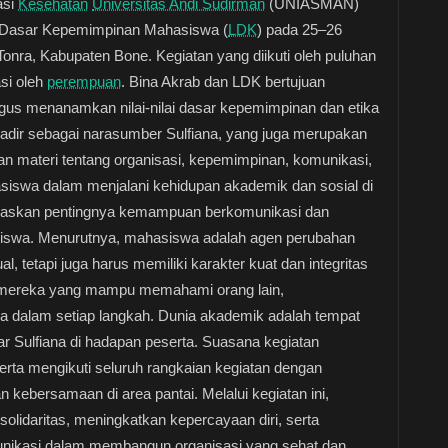
asi
Kesehatan
Universitas Andi Sudirman
(UNIASMAN)
n Dasar Kepemimpinan Mahasiswa (
LDK
) pada 25–26
Tonra, Kabupaten Bone. Kegiatan yang diikuti oleh puluhan
si oleh
perempuan
. Bina Akrab dan LDK bertujuan
s menanamkan nilai-nilai dasar kepemimpinan dan etika
hadir sebagai narasumber Sulfiana, yang juga merupakan
materi tentang organisasi, kepemimpinan, komunikasi,
asiswa dalam menjalani kehidupan akademik dan sosial di
askan pentingnya kemampuan berkomunikasi dan
siswa. Menurutnya, mahasiswa adalah agen perubahan
al, tetapi juga harus memiliki karakter kuat dan integritas
ah mereka yang mampu memahami orang lain,
a dalam setiap langkah. Dunia akademik adalah tempat
jar Sulfiana di hadapan peserta. Suasana kegiatan
rta mengikuti seluruh rangkaian kegiatan dengan
 kebersamaan di area pantai. Melalui kegiatan ini,
lidaritas, meningkatkan kepercayaan diri, serta
ikasi dalam membangun organisasi yang sehat dan