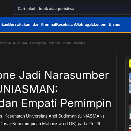
ikan
Bursa
Hukum dan Kriminal
Kesehatan
Olahraga
Ekonomi Bisnis
siswa UNIASMAN: Pentingnya Etika dan Empati Pemimpin
ne Jadi Narasumber
UNIASMAN:
 dan Empati Pemimpin
asi Kesehatan Universitas Andi Sudirman (UNIASMAN)
n Dasar Kepemimpinan Mahasiswa (LDK) pada 25–26