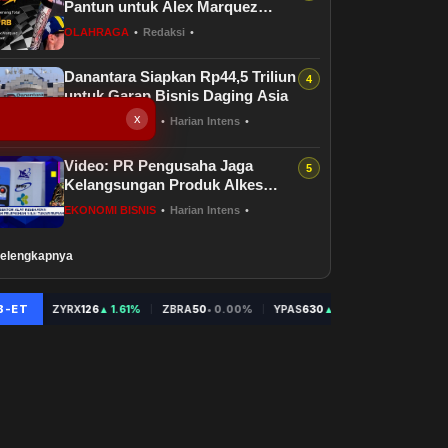
Pantun untuk Alex Marquez
&amp; Aldeguer
OLAHRAGA
•
Redaksi
•
Danantara Siapkan Rp44,5 Triliun
untuk Garap Bisnis Daging Asia
x
EKONOMI BISNIS
•
Harian Intens
•
Video: PR Pengusaha Jaga
Kelangsungan Produk Alkes
Made In Indonesia
EKONOMI BISNIS
•
Harian Intens
•
elengkapnya