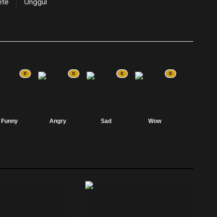
ete
Unggul
0
0
0
0
Funny
Angry
Sad
Wow