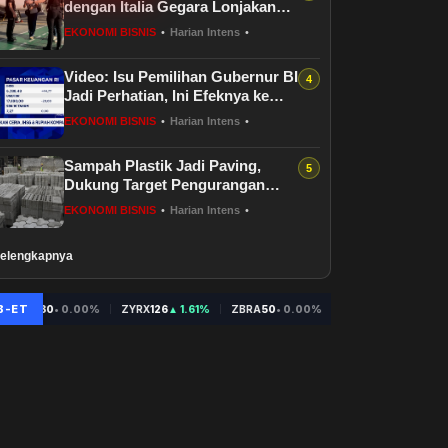
dengan Italia Gegara Lonjakan
Migran
EKONOMI BISNIS
•
Harian Intens
•
Video: Isu Pemilihan Gubernur BI
Jadi Perhatian, Ini Efeknya ke
Rupiah
EKONOMI BISNIS
•
Harian Intens
•
Sampah Plastik Jadi Paving,
Dukung Target Pengurangan
Limbah
EKONOMI BISNIS
•
Harian Intens
•
elengkapnya