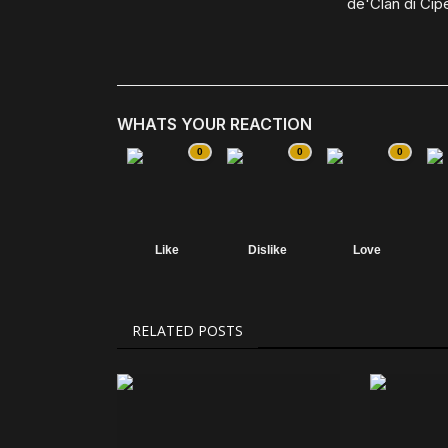
de'Clan di Cip
WHATS YOUR REACTION
0
0
0
Like
Dislike
Love
RELATED POSTS