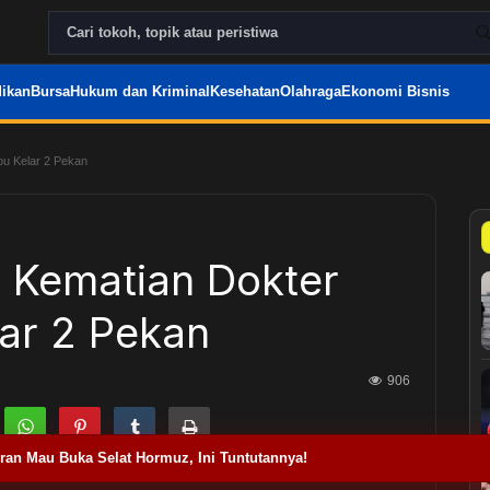
ikan
Bursa
Hukum dan Kriminal
Kesehatan
Olahraga
Ekonomi Bisnis
ou Kelar 2 Pekan
i Kematian Dokter
ar 2 Pekan
906
Iran Mau Buka Selat Hormuz, Ini Tuntutannya!