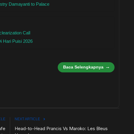
try Damayanti to Palace
earization Call
 Hari Puisi 2026
Baca Selengkapnya
CLE
NEXT ARTICLE
afe
Head-to-Head Prancis Vs Maroko: Les Bleus