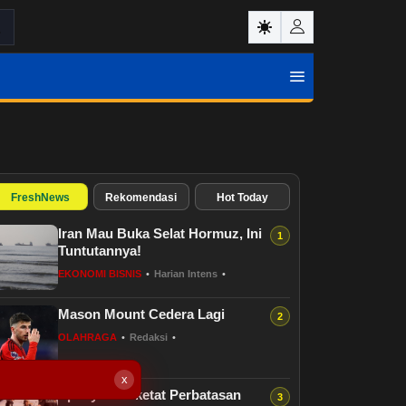
FreshNews
Rekomendasi
Hot Today
Iran Mau Buka Selat Hormuz, Ini
Tuntutannya!
EKONOMI BISNIS
•
Harian Intens
•
Mason Mount Cedera Lagi
OLAHRAGA
•
Redaksi
•
x
Spanyol Perketat Perbatasan