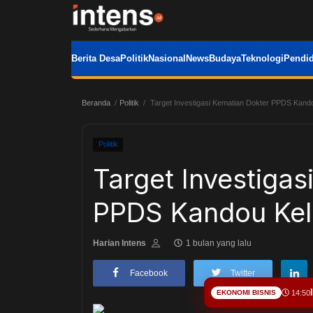
Berita Desa
Politik
Nasional
News
Budaya
Teknologi
Pendid
Beranda
Politik
Target Investigasi Kematian Dokter PPDS Kand
Politik
Target Investigas
PPDS Kandou Kel
Harian Intens
1 bulan yang lalu
Facebook
Twitter
EKONOMI BISNIS
14:50