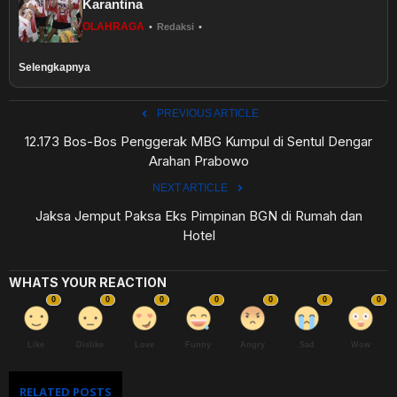
Karantina
OLAHRAGA
•
Redaksi
•
Selengkapnya
PREVIOUS ARTICLE
12.173 Bos-Bos Penggerak MBG Kumpul di Sentul Dengar
Arahan Prabowo
NEXT ARTICLE
Jaksa Jemput Paksa Eks Pimpinan BGN di Rumah dan
Hotel
WHATS YOUR REACTION
0
0
0
0
0
0
0
Like
Dislike
Love
Funny
Angry
Sad
Wow
RELATED POSTS