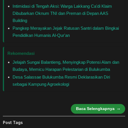
Healthstyle
Intimidasi di Tengah Aksi: Warga Lakkang Ca'di Klaim
Dibubarkan Oknum TNI dan Preman di Depan AAS
Essai
Building
Pangkep Merayakan Jejak Ratusan Santri dalam Bingkai
Kuliner
Pendidikan Humanis Al-Qur'an
Cerpen
Rekomendasi
Jelajah Sungai Balantieng, Menyingkap Potensi Alam dan
Kolom
Budaya, Memicu Harapan Pelestarian di Bulukumba
Desa Salassae Bulukumba Resmi Deklarasikan Diri
Puisi
sebagai Kampung Agroekologi
Religi
Travel
Baca Selengkapnya
Environmental
Post Tags