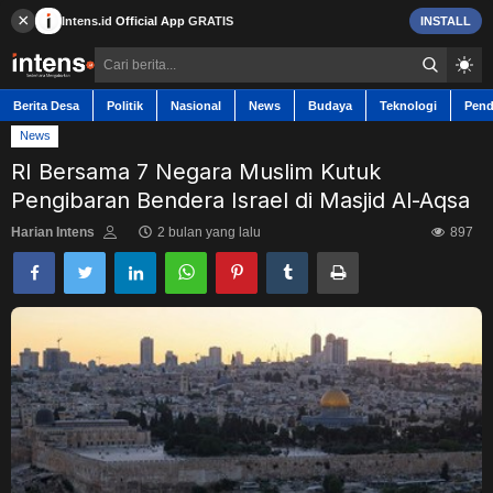
×
Intens.id
Official App
GRATIS
INSTALL
Berita Desa
Politik
Nasional
News
Budaya
Teknologi
Pend
News
RI Bersama 7 Negara Muslim Kutuk
Pengibaran Bendera Israel di Masjid Al-Aqsa
Berita Desa
Harian Intens
2 bulan yang lalu
897
Contact
Politik
Nasional
News