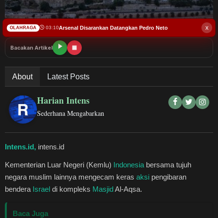
Budaya
x
Teknologi
Arsenal Disarankan Datangkan Pedro Neto
03:10
OLAHRAGA
Bacakan Artikel
Pendidikan
About
Latest Posts
Bursa
Harian Intens
Hukum dan Kriminal
Sederhana Mengabarkan
Kesehatan
Intens.id,
intens.id
Olahraga
Kementerian Luar Negeri (Kemlu)
Indonesia
bersama tujuh
negara muslim lainnya mengecam keras
aksi
pengibaran
Ekonomi Bisnis
bendera
Israel
di kompleks
Masjid
Al-Aqsa.
Pariwisata
Baca Juga