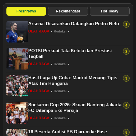
FreshNews
Rekomendasi
Hot Today
Arsenal Disarankan Datangkan Pedro Neto
OLAHRAGA
•
Redaksi
•
POTSI Perkuat Tata Kelola dan Prestasi
Teqball
OLAHRAGA
•
Redaksi
•
Hasil Laga Uji Coba: Madrid Menang Tipis
Atas Tim Hungaria
OLAHRAGA
•
Redaksi
•
Soekarno Cup 2026: Skuad Banteng Jakarta
FC Ditempa Eks Persija
OLAHRAGA
•
Redaksi
•
16 Peserta Audisi PB Djarum ke Fase