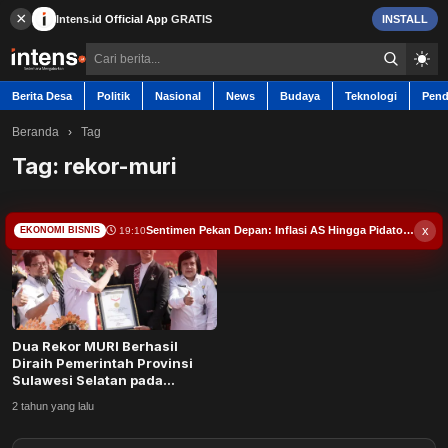
×
Intens.id
Official App
GRATIS
INSTALL
Berita Desa
Politik
Nasional
News
Budaya
Teknologi
Pend
Beranda
›
Tag
Tag:
rekor-muri
Berita Desa
x
Sentimen Pekan Depan: Inflasi AS Hingga Pidato Prabowo
19:10
EKONOMI BISNIS
Contact
Politik
Dua Rekor MURI Berhasil
Nasional
Diraih Pemerintah Provinsi
Sulawesi Selatan pada
Festival Sulsel M...
News
2 tahun yang lalu