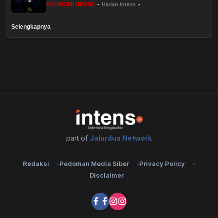
EKONOMI BISNIS
•
Harian Intens
•
Healthstyle
Selengkapnya
Essai
Kuliner
Cerpen
Kolom
Puisi
part of
Jalurdua Network
Religi
Redaksi
Pedoman Media Siber
Privacy Policy
Disclaimer
Travel
Environmental