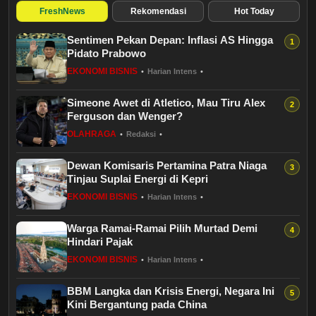
Budaya
FreshNews
Rekomendasi
Hot Today
Sentimen Pekan Depan: Inflasi AS Hingga
Teknologi
Pidato Prabowo
EKONOMI BISNIS
•
Harian Intens
•
Pendidikan
Simeone Awet di Atletico, Mau Tiru Alex
Bursa
Ferguson dan Wenger?
OLAHRAGA
•
Redaksi
•
Hukum dan Kriminal
Dewan Komisaris Pertamina Patra Niaga
Tinjau Suplai Energi di Kepri
Kesehatan
EKONOMI BISNIS
•
Harian Intens
•
Olahraga
Warga Ramai-Ramai Pilih Murtad Demi
Hindari Pajak
Ekonomi Bisnis
EKONOMI BISNIS
•
Harian Intens
•
BBM Langka dan Krisis Energi, Negara Ini
Pariwisata
Kini Bergantung pada China