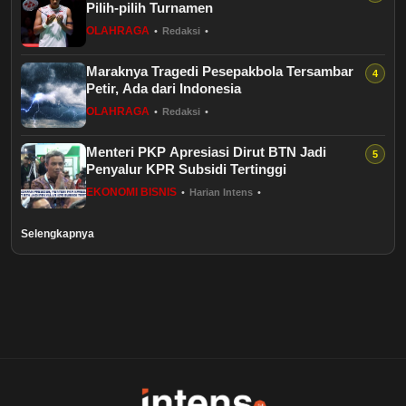
Pilih-pilih Turnamen
Healthstyle
OLAHRAGA
•
Redaksi
•
Essai
Maraknya Tragedi Pesepakbola Tersambar
Petir, Ada dari Indonesia
Kuliner
OLAHRAGA
•
Redaksi
•
Menteri PKP Apresiasi Dirut BTN Jadi
Cerpen
Penyalur KPR Subsidi Tertinggi
EKONOMI BISNIS
•
Harian Intens
•
Kolom
Selengkapnya
Puisi
Religi
Travel
Environmental