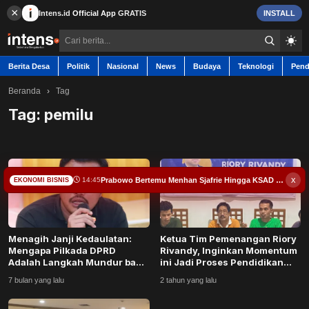
×
Intens.id
Official App
GRATIS
INSTALL
Berita Desa
Politik
Nasional
News
Budaya
Teknologi
Pend
Beranda
›
Tag
Tag:
pemilu
Berita Desa
Contact
x
Prabowo Bertemu Menhan Sjafrie Hingga KSAD Maruli di Istana, Bahas Ini
14:45
EKONOMI BISNIS
Politik
Menagih Janji Kedaulatan:
Ketua Tim Pemenangan Riory
Nasional
Mengapa Pilkada DPRD
Rivandy, Inginkan Momentum
Adalah Langkah Mundur bagi
ini Jadi Proses Pendidikan
Kontrak Sosial K...
Politik
News
7 bulan yang lalu
2 tahun yang lalu