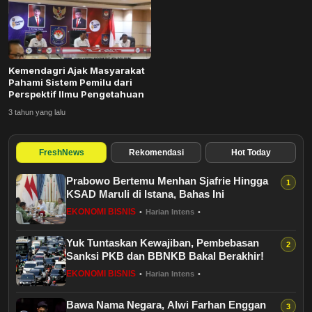
Budaya
Teknologi
Kemendagri Ajak Masyarakat
Pendidikan
Pahami Sistem Pemilu dari
Perspektif Ilmu Pengetahuan
Bursa
3 tahun yang lalu
Hukum dan Kriminal
FreshNews
Rekomendasi
Hot Today
Prabowo Bertemu Menhan Sjafrie Hingga
Kesehatan
KSAD Maruli di Istana, Bahas Ini
EKONOMI BISNIS
•
Harian Intens
•
Olahraga
Yuk Tuntaskan Kewajiban, Pembebasan
Ekonomi Bisnis
Sanksi PKB dan BBNKB Bakal Berakhir!
EKONOMI BISNIS
•
Harian Intens
•
Pariwisata
Bawa Nama Negara, Alwi Farhan Enggan