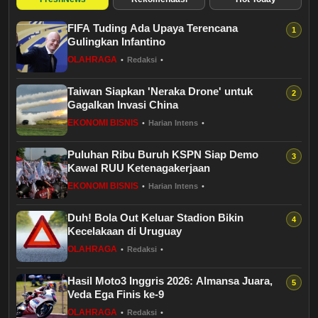
Budaya
FIFA Tuding Ada Upaya Terencana
Teknologi
Gulingkan Infantino
OLAHRAGA
•
Redaksi
•
Pendidikan
Taiwan Siapkan 'Neraka Drone' untuk
Gagalkan Invasi China
Bursa
EKONOMI BISNIS
•
Harian Intens
•
Hukum dan Kriminal
Puluhan Ribu Buruh KSPN Siap Demo
Kawal RUU Ketenagakerjaan
Kesehatan
EKONOMI BISNIS
•
Harian Intens
•
Duh! Bola Out Keluar Stadion Bikin
Olahraga
Kecelakaan di Uruguay
OLAHRAGA
•
Redaksi
•
Ekonomi Bisnis
Hasil Moto3 Inggris 2026: Almansa Juara,
Veda Ega Finis ke-9
Pariwisata
OLAHRAGA
•
Redaksi
•