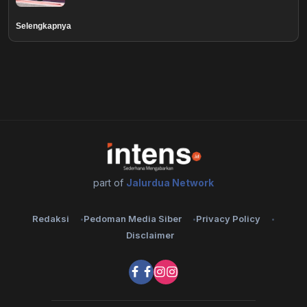
Healthstyle
Selengkapnya
Essai
Kuliner
Cerpen
Kolom
part of
Jalurdua Network
Puisi
Redaksi
Pedoman Media Siber
Privacy Policy
Religi
Disclaimer
Travel
Environmental