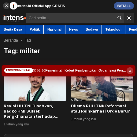
×
Intens.id
Official App
GRATIS
INSTALL
Berita Desa
Politik
Nasional
News
Budaya
Teknologi
Pend
Beranda
›
Tag
Tag:
militer
Berita Desa
x
Pemerintah Kebut Pembentukan Organisasi Pendukung Energi Nuklir di RI
01:20
ENVIRONMENTAL
Contact
Politik
Revisi UU TNI Disahkan,
Dilema RUU TNI: Reformasi
Nasional
Badko HMI Sulsel:
atau Reinkarnasi Orde Baru?
Pengkhianatan terhadap
1 tahun yang lalu
Demokrasi
News
1 tahun yang lalu