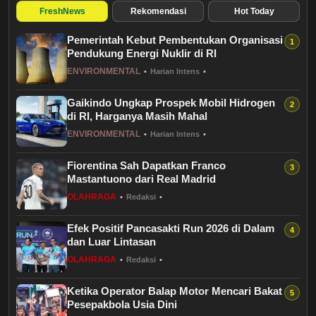
Budaya
FreshNews
Rekomendasi
Hot Today
Pemerintah Kebut Pembentukan Organisasi
Teknologi
Pendukung Energi Nuklir di RI
ENVIRONMENTAL
•
Harian Intens
•
Pendidikan
Gaikindo Ungkap Prospek Mobil Hidrogen
Bursa
di RI, Harganya Masih Mahal
ENVIRONMENTAL
•
Harian Intens
•
Hukum dan Kriminal
Fiorentina Sah Dapatkan Franco
Mastantuono dari Real Madrid
Kesehatan
OLAHRAGA
•
Redaksi
•
Olahraga
Efek Positif Pancasakti Run 2026 di Dalam
dan Luar Lintasan
Ekonomi Bisnis
OLAHRAGA
•
Redaksi
•
Ketika Operator Balap Motor Mencari Bakat
Pariwisata
Pesepakbola Usia Dini