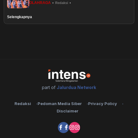
OLAHRAGA
•
Redaksi
•
Healthstyle
Selengkapnya
Essai
Kuliner
Cerpen
Kolom
Puisi
part of
Jalurdua Network
Religi
Redaksi
Pedoman Media Siber
Privacy Policy
Disclaimer
Travel
Environmental