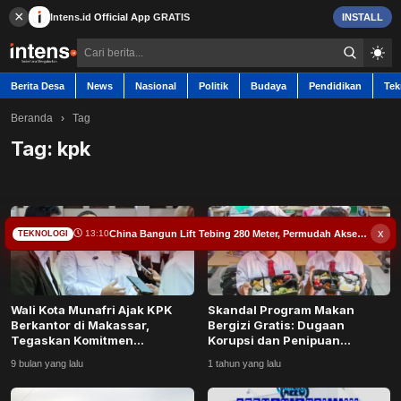
×
Intens.id
Official App
GRATIS
INSTALL
Berita Desa
News
Nasional
Politik
Budaya
Pendidikan
Tek
Beranda
›
Tag
Tag:
kpk
Berita Desa
Contact
x
China Bangun Lift Tebing 280 Meter, Permudah Akses Anak Sekolah
13:10
TEKNOLOGI
News
Wali Kota Munafri Ajak KPK
Skandal Program Makan
Nasional
Berkantor di Makassar,
Bergizi Gratis: Dugaan
Tegaskan Komitmen
Korupsi dan Penipuan
Antikorupsi Bersama DP...
Mengemuka di Berbagai Da...
Politik
9 bulan yang lalu
1 tahun yang lalu