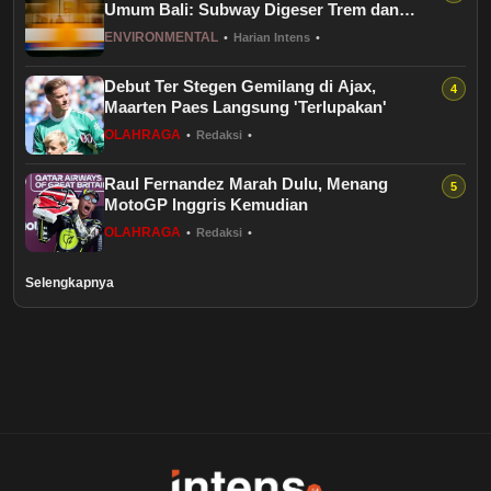
Umum Bali: Subway Digeser Trem dan
Healthstyle
Taksi Air
ENVIRONMENTAL
•
Harian Intens
•
Essai
Debut Ter Stegen Gemilang di Ajax,
Maarten Paes Langsung 'Terlupakan'
Environmental
OLAHRAGA
•
Redaksi
•
Raul Fernandez Marah Dulu, Menang
Kuliner
MotoGP Inggris Kemudian
OLAHRAGA
•
Redaksi
•
Cerpen
Selengkapnya
Puisi
Kolom
Religi
Travel