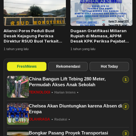
Budaya
Pendidikan
Aliansi Poros Peduli Buol
Dugaan Gratifikasi Miliaran
Teknologi
Desak Kejagung Periksa
Rupiah di Mamasa, APPM
Direktur RSUD Buol Terkait
Desak KPK Periksa Pejabat
Dugaan Korupsi...
Dinas Pendidi...
Hukum dan Kriminal
1 tahun yang lalu
1 tahun yang lalu
Bursa
FreshNews
Rekomendasi
Hot Today
China Bangun Lift Tebing 280 Meter,
Kesehatan
Permudah Akses Anak Sekolah
TEKNOLOGI
•
Harian Intens
•
Pariwisata
Chelsea Akan Diuntungkan karena Absen di
Olahraga
Eropa
OLAHRAGA
•
Redaksi
•
Ekonomi Bisnis
Bongkar Pasang Proyek Transportasi