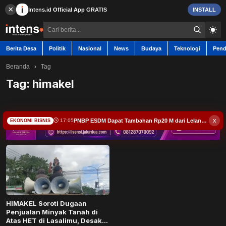
×
Intens.id
Official App
GRATIS
INSTALL
Berita Desa
Politik
Nasional
News
Budaya
Teknologi
Pend
Beranda
›
Tag
Tag:
himakel
Berita Desa
x
PNBP ESDM Dapat Tambahan Rp20 M dari Lelang Batu Bara Hasil Penindakan
17:05
EKONOMI BISNIS
Contact
Politik
Nasional
HIMAKEL Soroti Dugaan
News
Penjualan Minyak Tanah di
Atas HET di Lasalimu, Desak