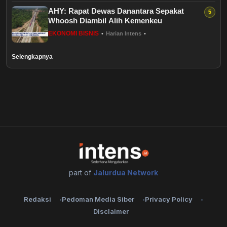
Healthstyle
AHY: Rapat Dewas Danantara Sepakat
Whoosh Diambil Alih Kemenkeu
EKONOMI BISNIS
•
Harian Intens
•
Essai
Selengkapnya
Kuliner
Cerpen
Kolom
Puisi
Religi
part of
Jalurdua Network
Travel
Redaksi
Pedoman Media Siber
Privacy Policy
Disclaimer
Environmental