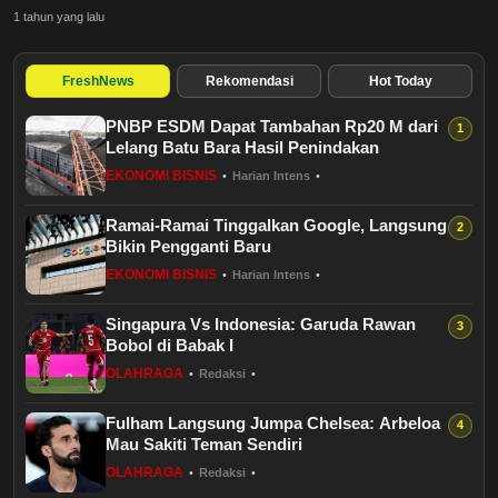
Penegakan Huku...
Budaya
1 tahun yang lalu
Teknologi
FreshNews
Rekomendasi
Hot Today
Pendidikan
PNBP ESDM Dapat Tambahan Rp20 M dari
Lelang Batu Bara Hasil Penindakan
EKONOMI BISNIS
•
Harian Intens
•
Bursa
Ramai-Ramai Tinggalkan Google, Langsung
Hukum dan Kriminal
Bikin Pengganti Baru
EKONOMI BISNIS
•
Harian Intens
•
Kesehatan
Singapura Vs Indonesia: Garuda Rawan
Bobol di Babak I
Olahraga
OLAHRAGA
•
Redaksi
•
Ekonomi Bisnis
Fulham Langsung Jumpa Chelsea: Arbeloa
Mau Sakiti Teman Sendiri
Pariwisata
OLAHRAGA
•
Redaksi
•