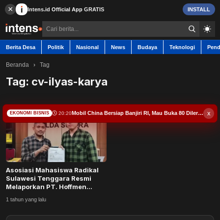
×
Intens.id
Official App
GRATIS
INSTALL
Berita Desa
Politik
Nasional
News
Budaya
Teknologi
Pend
Beranda
›
Tag
Tag:
cv-ilyas-karya
Berita Desa
x
Mobil China Bersiap Banjiri RI, Mau Buka 80 Diler Baru
20:20
EKONOMI BISNIS
Contact
Politik
Asosiasi Mahasiswa Radikal
Nasional
Sulawesi Tenggara Resmi
Melaporkan PT. Hoffmen
Energi Perkasa d...
News
1 tahun yang lalu