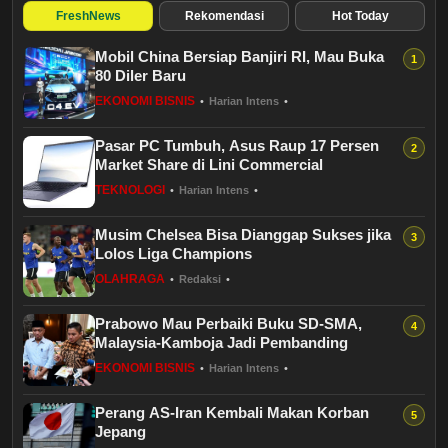
Budaya
FreshNews
Rekomendasi
Hot Today
Mobil China Bersiap Banjiri RI, Mau Buka
Teknologi
80 Diler Baru
EKONOMI BISNIS
•
Harian Intens
•
Pendidikan
Pasar PC Tumbuh, Asus Raup 17 Persen
Bursa
Market Share di Lini Commercial
TEKNOLOGI
•
Harian Intens
•
Hukum dan Kriminal
Musim Chelsea Bisa Dianggap Sukses jika
Lolos Liga Champions
Kesehatan
OLAHRAGA
•
Redaksi
•
Olahraga
Prabowo Mau Perbaiki Buku SD-SMA,
Malaysia-Kamboja Jadi Pembanding
Ekonomi Bisnis
EKONOMI BISNIS
•
Harian Intens
•
Perang AS-Iran Kembali Makan Korban
Pariwisata
Jepang