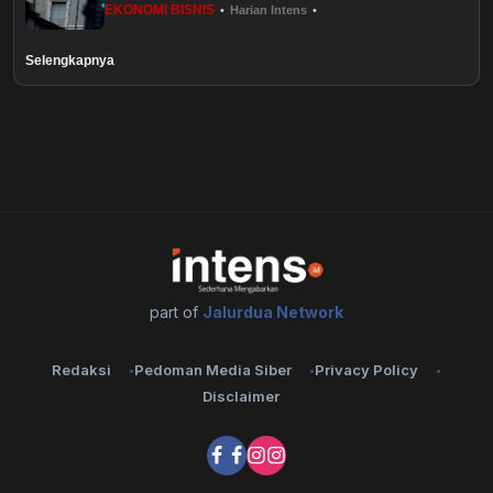
EKONOMI BISNIS
•
Harian Intens
•
Healthstyle
Selengkapnya
Essai
Kuliner
Cerpen
Kolom
Puisi
part of
Jalurdua Network
Religi
Redaksi
Pedoman Media Siber
Privacy Policy
Disclaimer
Travel
Environmental