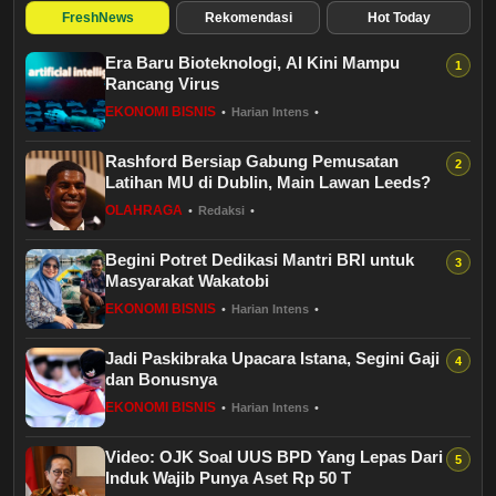
Budaya
FreshNews
Rekomendasi
Hot Today
Era Baru Bioteknologi, AI Kini Mampu
Teknologi
Rancang Virus
EKONOMI BISNIS
•
Harian Intens
•
Pendidikan
Rashford Bersiap Gabung Pemusatan
Bursa
Latihan MU di Dublin, Main Lawan Leeds?
OLAHRAGA
•
Redaksi
•
Hukum dan Kriminal
Begini Potret Dedikasi Mantri BRI untuk
Masyarakat Wakatobi
Kesehatan
EKONOMI BISNIS
•
Harian Intens
•
Olahraga
Jadi Paskibraka Upacara Istana, Segini Gaji
dan Bonusnya
Ekonomi Bisnis
EKONOMI BISNIS
•
Harian Intens
•
Video: OJK Soal UUS BPD Yang Lepas Dari
Pariwisata
Induk Wajib Punya Aset Rp 50 T