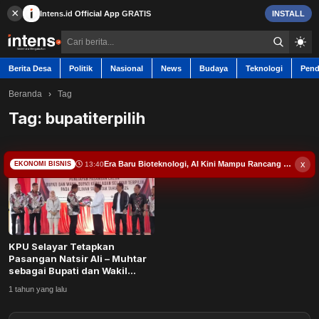
×
Intens.id
Official App
GRATIS
INSTALL
Berita Desa
Politik
Nasional
News
Budaya
Teknologi
Pend
Beranda
›
Tag
Tag:
bupatiterpilih
Berita Desa
x
Era Baru Bioteknologi, AI Kini Mampu Rancang Virus
13:40
EKONOMI BISNIS
Contact
Politik
KPU Selayar Tetapkan
Nasional
Pasangan Natsir Ali – Muhtar
sebagai Bupati dan Wakil
Bupati Terpilih...
News
1 tahun yang lalu