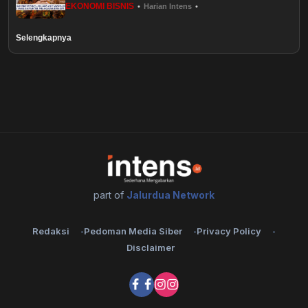
EKONOMI BISNIS
•
Harian Intens
•
Healthstyle
Selengkapnya
Essai
Kuliner
Cerpen
Kolom
Puisi
part of
Jalurdua Network
Religi
Redaksi
Pedoman Media Siber
Privacy Policy
Disclaimer
Travel
Environmental