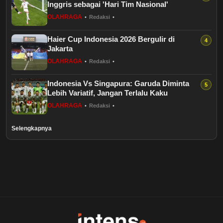
Inggris sebagai 'Hari Tim Nasional'
Healthstyle
OLAHRAGA
•
Redaksi
•
Essai
Haier Cup Indonesia 2026 Bergulir di
Jakarta
Kuliner
OLAHRAGA
•
Redaksi
•
Indonesia Vs Singapura: Garuda Diminta
Cerpen
Lebih Variatif, Jangan Terlalu Kaku
OLAHRAGA
•
Redaksi
•
Kolom
Selengkapnya
Puisi
Religi
Travel
Environmental