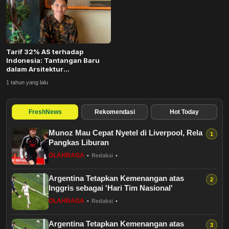
Budaya
Teknologi
Tarif 32% AS terhadap
Pendidikan
Indonesia: Tantangan Baru
dalam Arsitektur
Perdagangan Global
Bursa
1 tahun yang lalu
Hukum dan Kriminal
FreshNews
Rekomendasi
Hot Today
Munoz Mau Cepat Nyetel di Liverpool, Rela
Kesehatan
Pangkas Liburan
OLAHRAGA
•
Redaksi
•
Olahraga
Argentina Tetapkan Kemenangan atas
Ekonomi Bisnis
Inggris sebagai 'Hari Tim Nasional'
OLAHRAGA
•
Redaksi
•
Pariwisata
Argentina Tetapkan Kemenangan atas