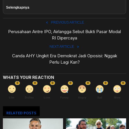
Selengkapnya
PREVIOUS ARTICLE
Perusahaan Antre IPO, Airlangga Sebut Bukti Pasar Modal
RI Dipercaya
NEXT ARTICLE
Canda AHY Ungkit Era Demokrat Jadi Oposisi: Nggak
Perlu Lagi Kan?
WHATS YOUR REACTION
0
0
0
0
0
0
0
Like
Dislike
Love
Funny
Angry
Sad
Wow
RELATED POSTS