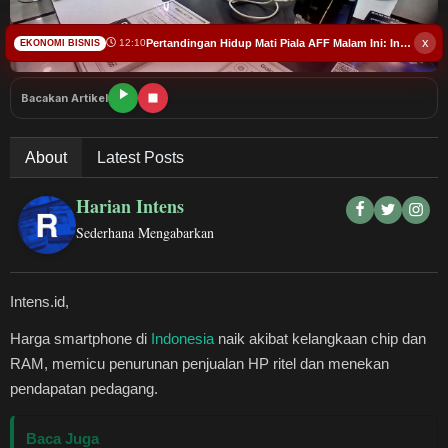
Budaya
x
Pertandingan Hidup Mati Piala AFF Malam Ini: Indonesia Vs Singapura!
12:10
EKONOMI BISNIS
Teknologi
Bacakan Artikel
Pendidikan
About
Latest Posts
Bursa
Harian Intens
Hukum dan Kriminal
Sederhana Mengabarkan
Kesehatan
Intens.id,
Olahraga
Harga smartphone di
Indonesia
naik akibat kelangkaan chip dan
RAM, memicu penurunan penjualan HP ritel dan menekan
Ekonomi Bisnis
pendapatan pedagang.
Pariwisata
Baca Juga