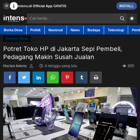
×
Intens.id
Official App
GRATIS
INSTALL
Berita Desa
Politik
Nasional
News
Budaya
Teknologi
Pend
Ekonomi Bisnis
Potret Toko HP di Jakarta Sepi Pembeli,
Pedagang Makin Susah Jualan
Berita Desa
Harian Intens
4 minggu yang lalu
895
Contact
Politik
Nasional
News