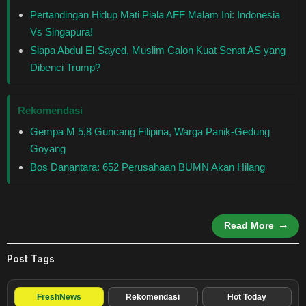
Healthstyle
Pertandingan Hidup Mati Piala AFF Malam Ini: Indonesia
Vs Singapura!
Essai
Siapa Abdul El-Sayed, Muslim Calon Kuat Senat AS yang
Dibenci Trump?
Kuliner
Rekomendasi
Cerpen
Gempa M 5,8 Guncang Filipina, Warga Panik-Gedung
Goyang
Kolom
Bos Danantara: 652 Perusahaan BUMN Akan Hilang
Puisi
Religi
Read More
Travel
Post Tags
Environmental
FreshNews
Rekomendasi
Hot Today