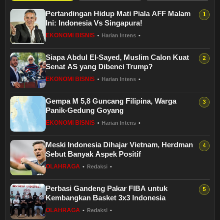
Pertandingan Hidup Mati Piala AFF Malam
Ini: Indonesia Vs Singapura!
EKONOMI BISNIS
•
Harian Intens
•
Siapa Abdul El-Sayed, Muslim Calon Kuat
Senat AS yang Dibenci Trump?
EKONOMI BISNIS
•
Harian Intens
•
Gempa M 5,8 Guncang Filipina, Warga
Panik-Gedung Goyang
EKONOMI BISNIS
•
Harian Intens
•
Meski Indonesia Dihajar Vietnam, Herdman
Sebut Banyak Aspek Positif
OLAHRAGA
•
Redaksi
•
Perbasi Gandeng Pakar FIBA untuk
Kembangkan Basket 3x3 Indonesia
OLAHRAGA
•
Redaksi
•