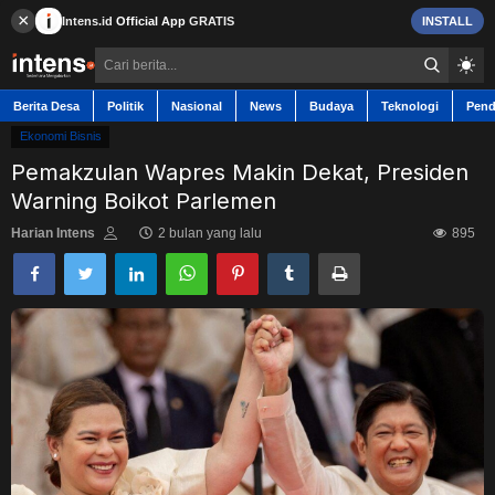
×
Intens.id
Official App
GRATIS
INSTALL
Berita Desa
Politik
Nasional
News
Budaya
Teknologi
Pend
Ekonomi Bisnis
Pemakzulan Wapres Makin Dekat, Presiden
Warning Boikot Parlemen
Berita Desa
Harian Intens
2 bulan yang lalu
895
Contact
Politik
Nasional
News