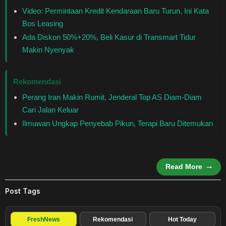
Healthstyle
Video: Permintaan Kredit Kendaraan Baru Turun, Ini Kata
Bos Leasing
Essai
Ada Diskon 50%+20%, Beli Kasur di Transmart Tidur
Makin Nyenyak
Kuliner
Rekomendasi
Cerpen
Perang Iran Makin Rumit, Jenderal Top AS Diam-Diam
Cari Jalan Keluar
Kolom
Ilmuwan Ungkap Penyebab Pikun, Terapi Baru Ditemukan
Puisi
Religi
Read More
Travel
Post Tags
Environmental
FreshNews
Rekomendasi
Hot Today