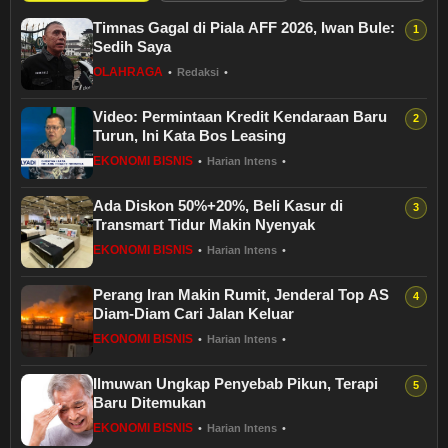
Timnas Gagal di Piala AFF 2026, Iwan Bule:
Sedih Saya
OLAHRAGA
•
Redaksi
•
Video: Permintaan Kredit Kendaraan Baru
Turun, Ini Kata Bos Leasing
EKONOMI BISNIS
•
Harian Intens
•
Ada Diskon 50%+20%, Beli Kasur di
Transmart Tidur Makin Nyenyak
EKONOMI BISNIS
•
Harian Intens
•
Perang Iran Makin Rumit, Jenderal Top AS
Diam-Diam Cari Jalan Keluar
EKONOMI BISNIS
•
Harian Intens
•
Ilmuwan Ungkap Penyebab Pikun, Terapi
Baru Ditemukan
EKONOMI BISNIS
•
Harian Intens
•