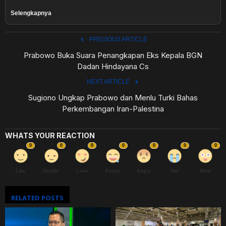
Selengkapnya
PREVIOUS ARTICLE
Prabowo Buka Suara Penangkapan Eks Kepala BGN
Dadan Hindayana Cs
NEXT ARTICLE
Sugiono Ungkap Prabowo dan Menlu Turki Bahas
Perkembangan Iran-Palestina
WHATS YOUR REACTION
0
0
0
0
0
0
0
Like
Dislike
Love
Funny
Angry
Sad
Wow
RELATED POSTS