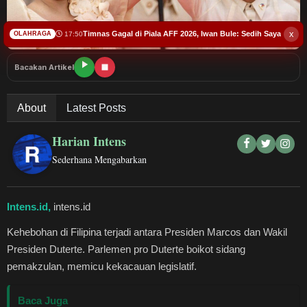
Budaya
x
Timnas Gagal di Piala AFF 2026, Iwan Bule: Sedih Saya
17:50
OLAHRAGA
Teknologi
Bacakan Artikel
Pendidikan
About
Latest Posts
Bursa
Harian Intens
Hukum dan Kriminal
Sederhana Mengabarkan
Kesehatan
Intens.id,
intens.id
Olahraga
Kehebohan di Filipina terjadi antara Presiden Marcos dan Wakil
Presiden Duterte. Parlemen pro Duterte boikot sidang
Ekonomi Bisnis
pemakzulan, memicu kekacauan legislatif.
Pariwisata
Baca Juga