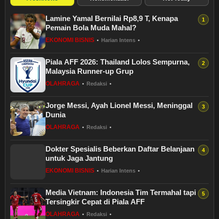
Lamine Yamal Bernilai Rp8,9 T, Kenapa
Pemain Bola Muda Mahal?
EKONOMI BISNIS
•
Harian Intens
•
Piala AFF 2026: Thailand Lolos Sempurna,
Malaysia Runner-up Grup
OLAHRAGA
•
Redaksi
•
Jorge Messi, Ayah Lionel Messi, Meninggal
Dunia
OLAHRAGA
•
Redaksi
•
Dokter Spesialis Beberkan Daftar Belanjaan
untuk Jaga Jantung
EKONOMI BISNIS
•
Harian Intens
•
Media Vietnam: Indonesia Tim Termahal tapi
Tersingkir Cepat di Piala AFF
OLAHRAGA
•
Redaksi
•