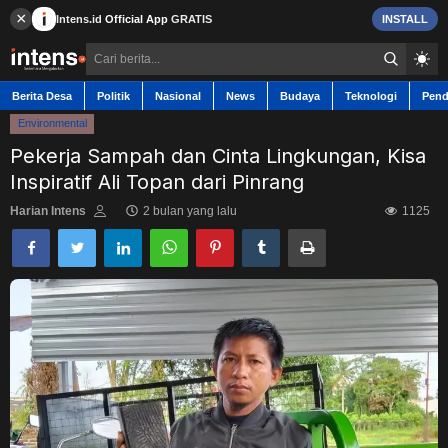
×
Intens.id
Official App
GRATIS
INSTALL
Berita Desa
Politik
Nasional
News
Budaya
Teknologi
Pend
Environmental
Pekerja Sampah dan Cinta Lingkungan, Kisa
Inspiratif Ali Topan dari Pinrang
Berita Desa
Harian Intens
2 bulan yang lalu
1125
Contact
Politik
Nasional
News