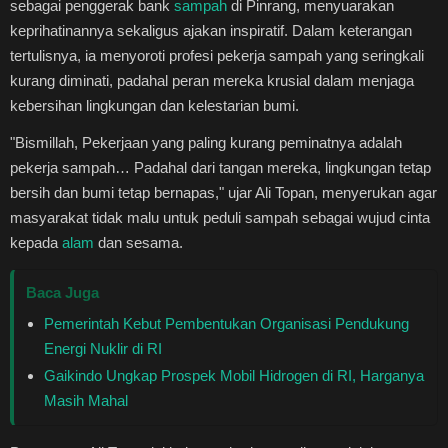
sebagai penggerak bank
sampah
di Pinrang, menyuarakan
Healthstyle
keprihatinannya sekaligus ajakan inspiratif. Dalam keterangan
tertulisnya, ia menyoroti profesi pekerja sampah yang seringkali
Essai
kurang diminati, padahal peran mereka krusial dalam menjaga
kebersihan lingkungan dan kelestarian bumi.
Kuliner
"Bismillah, Pekerjaan yang paling kurang peminatnya adalah
pekerja sampah… Padahal dari tangan mereka, lingkungan tetap
Cerpen
bersih dan bumi tetap bernapas," ujar Ali Topan, menyerukan agar
masyarakat tidak malu untuk peduli sampah sebagai wujud cinta
Kolom
kepada
alam
dan sesama.
Puisi
Baca Juga
Pemerintah Kebut Pembentukan Organisasi Pendukung
Religi
Energi Nuklir di RI
Travel
Gaikindo Ungkap Prospek Mobil Hidrogen di RI, Harganya
Masih Mahal
Environmental