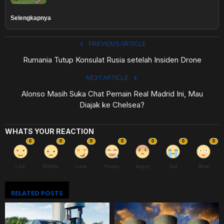
Selengkapnya
PREVIOUS ARTICLE
Rumania Tutup Konsulat Rusia setelah Insiden Drone
NEXT ARTICLE
Alonso Masih Suka Chat Pemain Real Madrid Ini, Mau
Diajak ke Chelsea?
WHATS YOUR REACTION
0
0
0
0
0
0
0
Like
Dislike
Love
Funny
Angry
Sad
Wow
RELATED POSTS