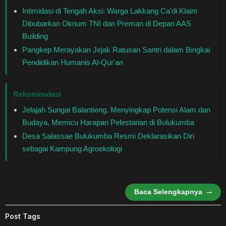
Healthstyle
Intimidasi di Tengah Aksi: Warga Lakkang Ca'di Klaim
Dibubarkan Oknum TNI dan Preman di Depan AAS
Essai
Building
Pangkep Merayakan Jejak Ratusan Santri dalam Bingkai
Kuliner
Pendidikan Humanis Al-Qur'an
Cerpen
Rekomendasi
Jelajah Sungai Balantieng, Menyingkap Potensi Alam dan
Kolom
Budaya, Memicu Harapan Pelestarian di Bulukumba
Desa Salassae Bulukumba Resmi Deklarasikan Diri
Puisi
sebagai Kampung Agroekologi
Religi
Travel
Baca Selengkapnya
Environmental
Post Tags