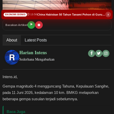
Budaya
x
Teknologi
China Habiskan 50 Tahun Tanami Pohon di Gurun, Ini Hasilnya
13:50
EKONOMI BISNIS
Bacakan Artikel
Pendidikan
About
Latest Posts
Bursa
Harian Intens
Hukum dan Kriminal
Sederhana Mengabarkan
Kesehatan
Intens.id,
Olahraga
Gempa magnitudo 4 mengguncang Tahuna, Kepulauan Sangihe,
pada 11 Juni 2026, kedalaman 10 km. BMKG melaporkan
Ekonomi Bisnis
beberapa gempa susulan terjadi sebelumnya.
Pariwisata
Baca Juga