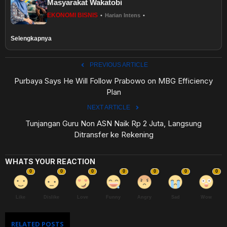
Masyarakat Wakatobi
EKONOMI BISNIS
•
Harian Intens
•
Selengkapnya
PREVIOUS ARTICLE
Purbaya Says He Will Follow Prabowo on MBG Efficiency
Plan
NEXT ARTICLE
Tunjangan Guru Non ASN Naik Rp 2 Juta, Langsung
Ditransfer ke Rekening
WHATS YOUR REACTION
0
0
0
0
0
0
0
Like
Dislike
Love
Funny
Angry
Sad
Wow
RELATED POSTS