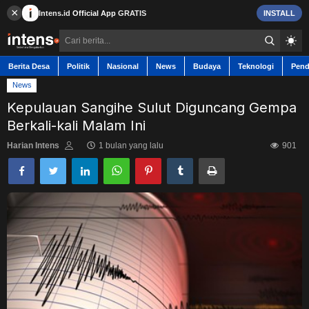
×
Intens.id
Official App
GRATIS
INSTALL
Berita Desa
Politik
Nasional
News
Budaya
Teknologi
Pend
News
Kepulauan Sangihe Sulut Diguncang Gempa
Berkali-kali Malam Ini
Berita Desa
Harian Intens
1 bulan yang lalu
901
Contact
Politik
Nasional
News