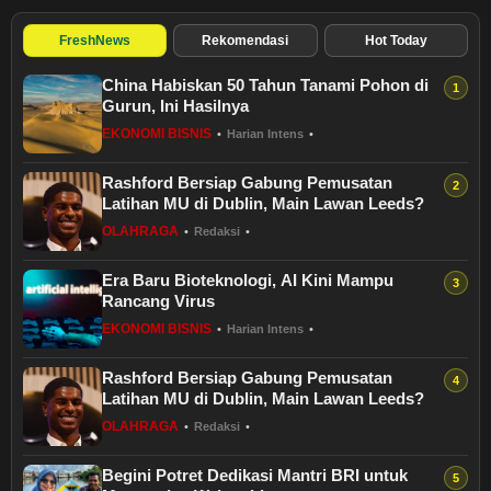
FreshNews
Rekomendasi
Hot Today
China Habiskan 50 Tahun Tanami Pohon di
Gurun, Ini Hasilnya
EKONOMI BISNIS
•
Harian Intens
•
Rashford Bersiap Gabung Pemusatan
Latihan MU di Dublin, Main Lawan Leeds?
OLAHRAGA
•
Redaksi
•
Era Baru Bioteknologi, AI Kini Mampu
Rancang Virus
EKONOMI BISNIS
•
Harian Intens
•
Rashford Bersiap Gabung Pemusatan
Latihan MU di Dublin, Main Lawan Leeds?
OLAHRAGA
•
Redaksi
•
Begini Potret Dedikasi Mantri BRI untuk