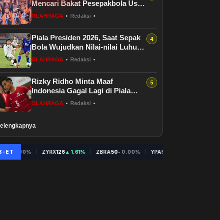
Mencari Bakat Pesepakbola Usia
Dini
OLAHRAGA
•
Redaksi
•
Piala Presiden 2026, Saat Sepak
Bola Wujudkan Nilai-nilai Luhur
Indonesia
OLAHRAGA
•
Redaksi
•
Rizky Ridho Minta Maaf
Indonesia Gagal Lagi di Piala
AFF
OLAHRAGA
•
Redaksi
•
elengkapnya