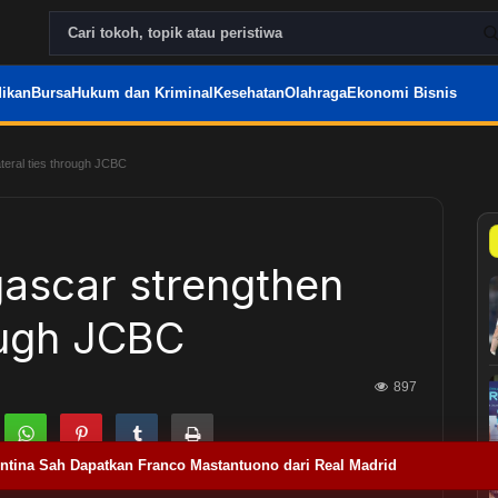
ikan
Bursa
Hukum dan Kriminal
Kesehatan
Olahraga
Ekonomi Bisnis
teral ties through JCBC
ascar strengthen
rough JCBC
897
entina Sah Dapatkan Franco Mastantuono dari Real Madrid