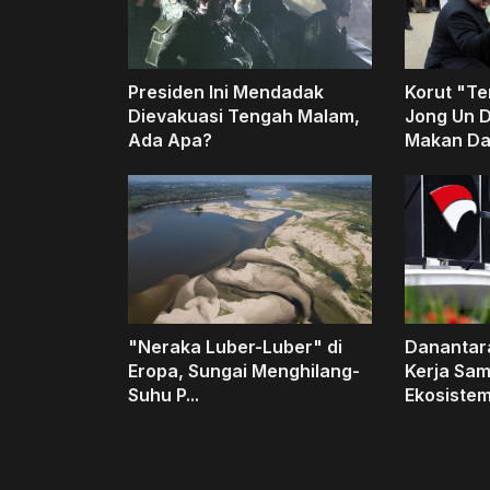
Presiden Ini Mendadak
Korut "T
Dievakuasi Tengah Malam,
Jong Un 
Ada Apa?
Makan Dag
"Neraka Luber-Luber" di
Danantar
Eropa, Sungai Menghilang-
Kerja Sa
Suhu P...
Ekosistem.