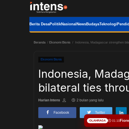
Berita Desa
Politik
Nasional
News
Budaya
Teknologi
Pendid
Beranda
Ekonomi Bisnis
Indonesia, Madagascar strengthen bila
Ekonomi Bisnis
Indonesia, Madag
bilateral ties th
Harian Intens
2 bulan yang lalu
Facebook
Twitter
Fior
OLAHRAGA
01:10