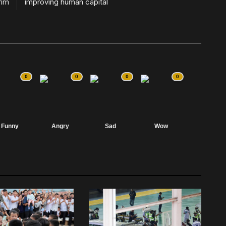
rim
improving human capital
0
0
0
0
Funny
Angry
Sad
Wow