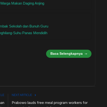
 Warga Makan Daging Anjing
Tembak Sekolah dan Bunuh Guru
enghilang-Suhu Panas Mendidih
Baca Selengkapnya
CLE
NEXT ARTICLE
aan
Prabowo lauds free meal program workers for