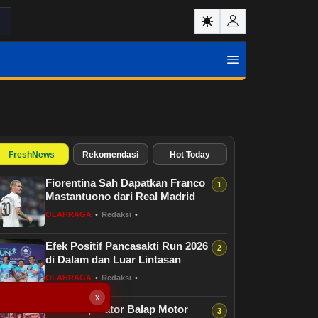
FreshNews
Rekomendasi
Hot Today
Fiorentina Sah Dapatkan Franco
Mastantuono dari Real Madrid
OLAHRAGA
•
Redaksi
•
Efek Positif Pancasakti Run 2026
di Dalam dan Luar Lintasan
OLAHRAGA
•
Redaksi
•
x
Ketika Operator Balap Motor