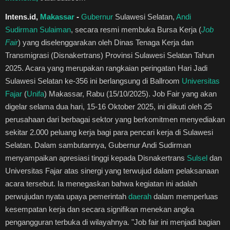
Healthstyle
Intens.id,
Makassar
-
Gubernur
Sulawesi Selatan,
Andi
Sudirman Sulaiman
, secara resmi membuka Bursa Kerja (
Job
Essai
Fair
) yang diselenggarakan oleh Dinas Tenaga Kerja dan
Transmigrasi (Disnakertrans) Provinsi Sulawesi Selatan Tahun
Kuliner
2025. Acara yang merupakan rangkaian peringatan Hari Jadi
Sulawesi Selatan ke-356 ini berlangsung di Ballroom
Universitas
Cerpen
Fajar
(
Unifa
) Makassar, Rabu (15/10/2025). Job Fair yang akan
digelar selama dua hari, 15-16 Oktober 2025, ini diikuti oleh 25
Kolom
perusahaan dari berbagai sektor yang berkomitmen menyediakan
sekitar 2.000 peluang kerja bagi para pencari kerja di Sulawesi
Puisi
Selatan. Dalam sambutannya, Gubernur Andi Sudirman
menyampaikan apresiasi tinggi kepada Disnakertrans
Sulsel
dan
Religi
Universitas Fajar atas sinergi yang terwujud dalam pelaksanaan
acara tersebut. Ia menegaskan bahwa kegiatan ini adalah
Travel
perwujudan nyata upaya pemerintah
daerah
dalam memperluas
kesempatan kerja dan secara signifikan menekan angka
Environmental
pengangguran terbuka di wilayahnya. "Job fair ini menjadi bagian