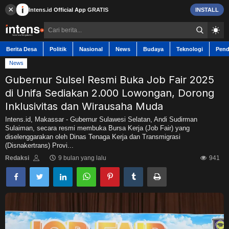
×
Intens.id
Official App
GRATIS
INSTALL
Berita Desa
Politik
Nasional
News
Budaya
Teknologi
Pend
News
Gubernur Sulsel Resmi Buka Job Fair 2025
di Unifa Sediakan 2.000 Lowongan, Dorong
Berita Desa
Inklusivitas dan Wirausaha Muda
Intens.id, Makassar - Gubernur Sulawesi Selatan, Andi Sudirman
Sulaiman, secara resmi membuka Bursa Kerja (Job Fair) yang
Contact
diselenggarakan oleh Dinas Tenaga Kerja dan Transmigrasi
(Disnakertrans) Provi...
Politik
Redaksi
9 bulan yang lalu
941
Nasional
News