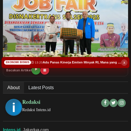
Budaya
Teknologi
Pendidikan
Bursa
Hukum dan Kriminal
x
Adu Panas Kinerja Emiten Minyak RI, Mana yang Cuannya Paling Menyala?
13:20
EKONOMI BISNIS
Bacakan Artikel
Kesehatan
About
Latest Posts
Olahraga
Redaksi
Ekonomi Bisnis
Redaksi Intens.id
Pariwisata
Intens.id,
Jalurdua.com