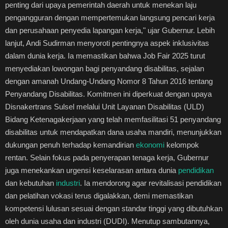
penting dari upaya pemerintah daerah untuk menekan laju
pengangguran dengan mempertemukan langsung pencari kerja
dan perusahaan penyedia lapangan kerja," ujar Gubernur. Lebih
lanjut, Andi Sudirman menyoroti pentingnya aspek inklusivitas
dalam dunia kerja. Ia memastikan bahwa Job Fair 2025 turut
menyediakan lowongan bagi penyandang disabilitas, sejalan
dengan amanah Undang-Undang Nomor 8 Tahun 2016 tentang
Penyandang Disabilitas. Komitmen ini diperkuat dengan upaya
Disnakertrans Sulsel melalui Unit Layanan Disabilitas (ULD)
Bidang Ketenagakerjaan yang telah memfasilitasi 51 penyandang
disabilitas untuk mendapatkan dana usaha mandiri, menunjukkan
dukungan penuh terhadap kemandirian
ekonomi
kelompok
rentan. Selain fokus pada penyerapan tenaga kerja, Gubernur
juga menekankan urgensi keselarasan antara dunia
pendidikan
dan kebutuhan
industri
. Ia mendorong agar revitalisasi pendidikan
dan pelatihan vokasi terus digalakkan, demi memastikan
kompetensi lulusan sesuai dengan standar tinggi yang dibutuhkan
oleh dunia usaha dan industri (DUDI). Menutup sambutannya,