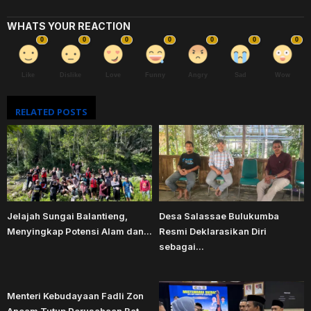
WHATS YOUR REACTION
0
0
0
0
0
0
0
Like
Dislike
Love
Funny
Angry
Sad
Wow
RELATED POSTS
Jelajah Sungai Balantieng,
Desa Salassae Bulukumba
Menyingkap Potensi Alam dan...
Resmi Deklarasikan Diri
sebagai...
Menteri Kebudayaan Fadli Zon
Ancam Tutup Perusahaan Bat...