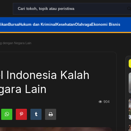
ikan
Bursa
Hukum dan Kriminal
Kesehatan
Olahraga
Ekonomi Bisnis
ing dengan Negara Lain
el Indonesia Kalah
gara Lain
904