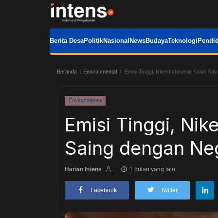
Berita Desa
Politik
Nasional
News
Budaya
Teknologi
Pendid
Beranda
Environmental
Emisi Tinggi, Nikel Indonesia Kalah Sa
Environmental
Emisi Tinggi, Nik
Saing dengan Ne
Harian Intens
1 bulan yang lalu
Facebook
Twitter