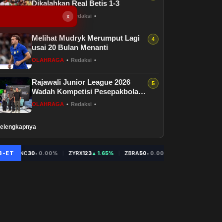
Dikalahkan Real Betis 1-3
x
OLAHRAGA
•
Redaksi
•
Melihat Mudryk Merumput Lagi
usai 20 Bulan Menanti
OLAHRAGA
•
Redaksi
•
Rajawali Junior League 2026
Wadah Kompetisi Pesepakbola
Muda
OLAHRAGA
•
Redaksi
•
elengkapnya