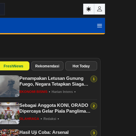
FreshNews
Rekomendasi
Hot Today
Penampakan Letusan Gunung
Fuego, Negara Tetapkan Siaga
Merah
EKONOMI BISNIS
•
Harian Intens
•
Sebagai Anggota KONI, ORADO
Dipercaya Gelar Piala Panglima
TNI
OLAHRAGA
•
Redaksi
•
Hasil Uji Coba: Arsenal