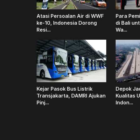
Atasi Persoalan Air di WWF
Para Pem
ke-10, Indonesia Dorong
di Bali un
Resi...
Wa...
Kejar Pasok Bus Listrik
Depok Ja
Transjakarta, DAMRI Ajukan
Kualitas 
Pinj...
Indon...