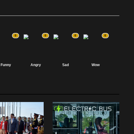
0
0
0
0
Funny
Angry
Sad
Wow