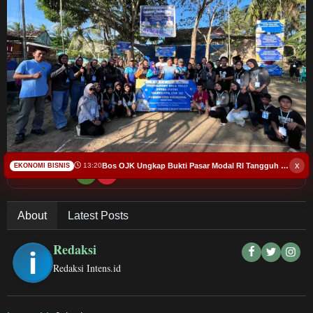
Budaya
Pendidikan
Teknologi
Hukum dan Kriminal
Bursa
x
Bos OJK Ungkap Bukti Pasar Modal RI Tangguh Masuk Usia 49 Tahun
13:20
EKONOMI BISNIS
Bacakan Artikel
Kesehatan
About
Latest Posts
Pariwisata
Redaksi
Olahraga
Redaksi Intens.id
Ekonomi Bisnis