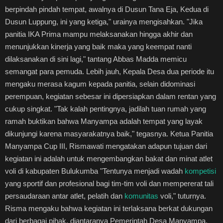
berpindah pindah tempat, awalnya di Dusun Tana Eja, Kedua di
Dusun Luppung, ini yang ketiga," urainya mengisahkan. "Jika
panitia IKA Prima mampu melaksanakan hingga akhir dan
menunjukkan kinerja yang baik maka yang keempat nanti
dilaksanakan di sini lagi," tantang Abbas Madda memicu
semangat para pemuda. Lebih jauh, Kepala Desa dua periode itu
mengaku merasa kagum kepada panitia, selain didominasi
perempuan, kegiatan sebesar ini dipersiapkan dalam rentan yang
cukup singkat. "Tak kalah pentingnya, jadilah tuan rumah yang
ramah buktikan bahwa Manyampa adalah tempat yang layak
dikunjungi karena masyarakatnya baik," tegasnya. Ketua Panitia
Manyampa Cup III, Rismawati mengatakan adapun tujuan dari
kegiatan ini adalah untuk mengembangkan bakat dan minat atlet
voli di kabupaten Bulukumba "Tentunya menjadi wadah
kompetisi
yang sportif dan profesional bagi tim-tim voli dan mempererat tali
persaudaraan antar atlet, pelatih dan
komunitas
voli," tuturnya.
Risma mengaku bahwa kegiatan ini terlaksana berkat dukungan
dari berbagai pihak, diantaranya Pemerintah Desa Manyampa,