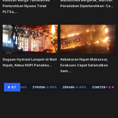
Ratusan Warga Tamalanrea
Mahasiswa Bergerak, Warisan
Pertaruhkan Nyawa Tolak
Peradaban Dipertaruhkan: Ca...
PLTSa,...
Dugaan Hydrant Lumpuh di Mall
Kebakaran Nipah Makassar,
Nipah, Ketua KNPI Panakku...
Evakuasi Cepat Selamatkan
Sem...