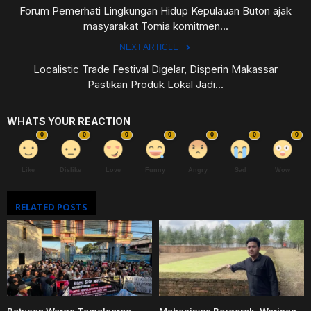
Forum Pemerhati Lingkungan Hidup Kepulauan Buton ajak
masyarakat Tomia komitmen...
NEXT ARTICLE
Localistic Trade Festival Digelar, Disperin Makassar
Pastikan Produk Lokal Jadi...
WHATS YOUR REACTION
0
0
0
0
0
0
0
Like
Dislike
Love
Funny
Angry
Sad
Wow
RELATED POSTS