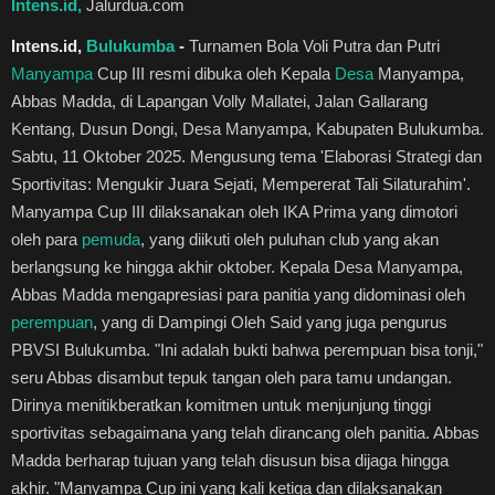
Intens.id,
Jalurdua.com
Healthstyle
Intens.id,
Bulukumba
-
Turnamen Bola Voli Putra dan Putri
Manyampa
Cup III resmi dibuka oleh Kepala
Desa
Manyampa,
Essai
Abbas Madda, di Lapangan Volly Mallatei, Jalan Gallarang
Kentang, Dusun Dongi, Desa Manyampa, Kabupaten Bulukumba.
Environmental
Sabtu, 11 Oktober 2025. Mengusung tema 'Elaborasi Strategi dan
Sportivitas: Mengukir Juara Sejati, Mempererat Tali Silaturahim'.
Kuliner
Manyampa Cup III dilaksanakan oleh IKA Prima yang dimotori
oleh para
pemuda
, yang diikuti oleh puluhan club yang akan
Cerpen
berlangsung ke hingga akhir oktober. Kepala Desa Manyampa,
Abbas Madda mengapresiasi para panitia yang didominasi oleh
Puisi
perempuan
, yang di Dampingi Oleh Said yang juga pengurus
PBVSI Bulukumba. "Ini adalah bukti bahwa perempuan bisa tonji,"
Kolom
seru Abbas disambut tepuk tangan oleh para tamu undangan.
Dirinya menitikberatkan komitmen untuk menjunjung tinggi
Religi
sportivitas sebagaimana yang telah dirancang oleh panitia. Abbas
Madda berharap tujuan yang telah disusun bisa dijaga hingga
Travel
akhir. "Manyampa Cup ini yang kali ketiga dan dilaksanakan