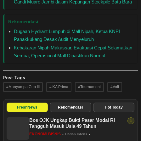
Candi Muaro Jambi dalam Kepungan Stockpile Batu Bara
Rekomendasi
Dugaan Hydrant Lumpuh di Mall Nipah, Ketua KNPI
Panakkukang Desak Audit Menyeluruh
Kebakaran Nipah Makassar, Evakuasi Cepat Selamatkan
Semua, Operasional Mall Dipastikan Normal
Post Tags
#Manyampa Cup III
#IKA Prima
#Tournament
#Voli
FreshNews
Rekomendasi
Hot Today
Bos OJK Ungkap Bukti Pasar Modal RI
Tangguh Masuk Usia 49 Tahun
EKONOMI BISNIS
•
Harian Intens
•