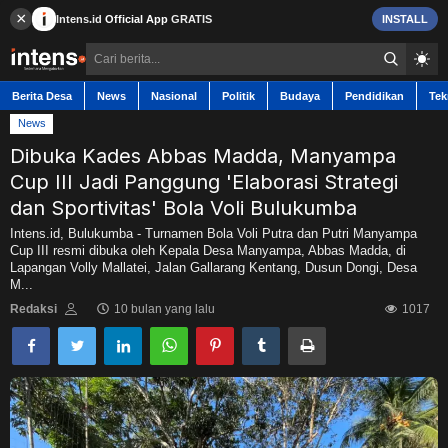
×
Intens.id
Official App
GRATIS
INSTALL
Berita Desa
News
Nasional
Politik
Budaya
Pendidikan
Tek
News
Dibuka Kades Abbas Madda, Manyampa
Cup III Jadi Panggung 'Elaborasi Strategi
Berita Desa
dan Sportivitas' Bola Voli Bulukumba
Intens.id, Bulukumba - Turnamen Bola Voli Putra dan Putri Manyampa
Cup III resmi dibuka oleh Kepala Desa Manyampa, Abbas Madda, di
Contact
Lapangan Volly Mallatei, Jalan Gallarang Kentang, Dusun Dongi, Desa
M...
News
Redaksi
10 bulan yang lalu
1017
Nasional
Politik