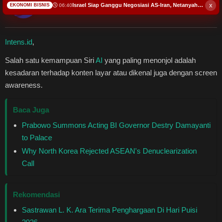
Budaya
x
Israel Siap Ganggu Negosiasi AS-Iran, Netanyahu Janjikan Ini
06:40
EKONOMI BISNIS
Sederhana Mengabarkan
Teknologi
Intens.id
,
Pendidikan
Salah satu kemampuan Siri
AI
yang paling menonjol adalah
kesadaran terhadap konten layar atau dikenal juga dengan screen
Bursa
awareness.
Hukum dan Kriminal
Baca Juga
Prabowo Summons Acting BI Governor Destry Damayanti
Kesehatan
to Palace
Why North Korea Rejected ASEAN's Denuclearization
Olahraga
Call
Ekonomi Bisnis
Rekomendasi
Pariwisata
Sastrawan L. K. Ara Terima Penghargaan Di Hari Puisi