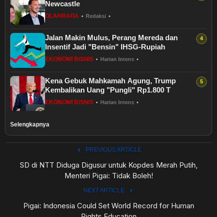
Newcastle
OLAHRAGA
•
Redaksi
•
Jalan Makin Mulus, Perang Mereda dan
Insentif Jadi "Bensin" IHSG-Rupiah
EKONOMI BISNIS
•
Harian Intens
•
Kena Gebuk Mahkamah Agung, Trump
Kembalikan Uang "Pungli" Rp1.800 T
EKONOMI BISNIS
•
Harian Intens
•
Selengkapnya
PREVIOUS ARTICLE
SD di NTT Diduga Digusur untuk Kopdes Merah Putih,
Menteri Pigai: Tidak Boleh!
NEXT ARTICLE
Pigai: Indonesia Could Set World Record for Human
Rights Education