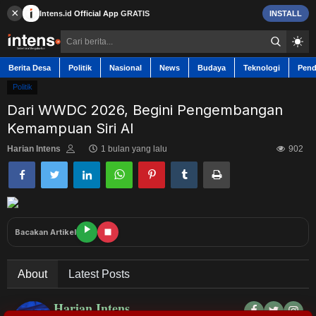
×
Intens.id
Official App
GRATIS
INSTALL
Berita Desa
Politik
Nasional
News
Budaya
Teknologi
Pend
Politik
Dari WWDC 2026, Begini Pengembangan
Kemampuan Siri AI
Berita Desa
Harian Intens
1 bulan yang lalu
902
Contact
Politik
Bacakan Artikel
Nasional
About
Latest Posts
News
Harian Intens