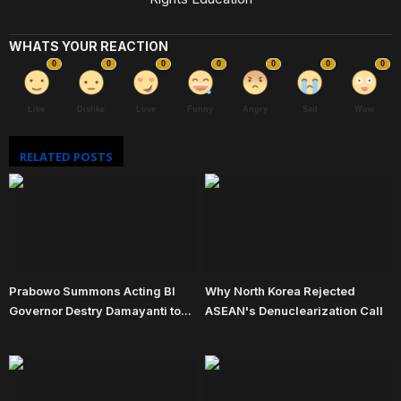
WHATS YOUR REACTION
0
0
0
0
0
0
0
Like
Dislike
Love
Funny
Angry
Sad
Wow
RELATED POSTS
Prabowo Summons Acting BI
Why North Korea Rejected
Governor Destry Damayanti to...
ASEAN's Denuclearization Call