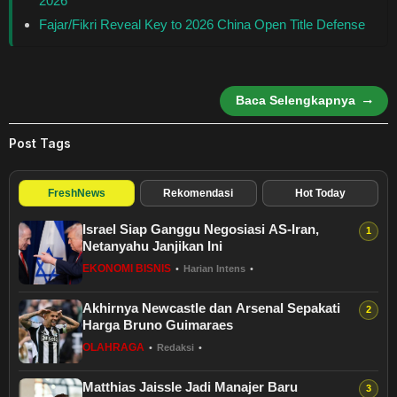
2026
Healthstyle
Fajar/Fikri Reveal Key to 2026 China Open Title Defense
Essai
Baca Selengkapnya
Kuliner
Post Tags
Cerpen
FreshNews
Rekomendasi
Hot Today
Kolom
Israel Siap Ganggu Negosiasi AS-Iran,
Puisi
Netanyahu Janjikan Ini
EKONOMI BISNIS
•
Harian Intens
•
Religi
Akhirnya Newcastle dan Arsenal Sepakati
Harga Bruno Guimaraes
Travel
OLAHRAGA
•
Redaksi
•
Environmental
Matthias Jaissle Jadi Manajer Baru