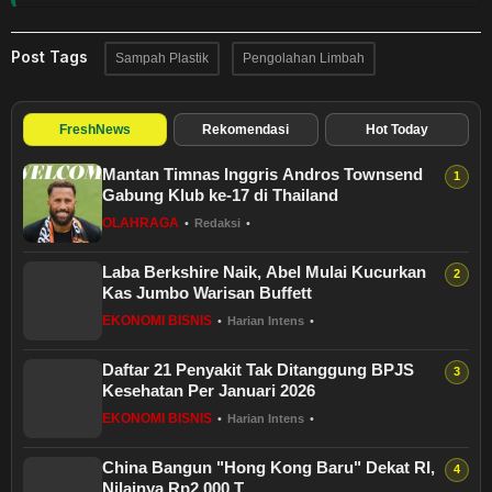
Post Tags
Sampah Plastik
Pengolahan Limbah
FreshNews
Rekomendasi
Hot Today
Mantan Timnas Inggris Andros Townsend
Gabung Klub ke-17 di Thailand
OLAHRAGA
•
Redaksi
•
Laba Berkshire Naik, Abel Mulai Kucurkan
Kas Jumbo Warisan Buffett
EKONOMI BISNIS
•
Harian Intens
•
Daftar 21 Penyakit Tak Ditanggung BPJS
Kesehatan Per Januari 2026
EKONOMI BISNIS
•
Harian Intens
•
China Bangun "Hong Kong Baru" Dekat RI,
Nilainya Rp2.000 T