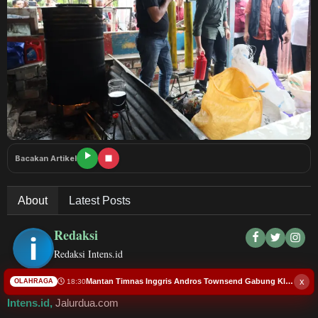
Budaya
Teknologi
Pendidikan
Bursa
Hukum dan Kriminal
Bacakan Artikel
Kesehatan
About
Latest Posts
Olahraga
Redaksi
Redaksi Intens.id
Ekonomi Bisnis
x
Mantan Timnas Inggris Andros Townsend Gabung Klub ke-17 di Thailand
18:30
OLAHRAGA
Pariwisata
Intens.id,
Jalurdua.com