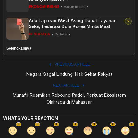
EKONOMI BISNIS
•
Harian Intens
•
Ada Laporan Wasit Asing Dapat Layanan
Seks, Federasi Bola Korea Minta Maaf
OLAHRAGA
•
Redaksi
•
Selengkapnya
PREVIOUS ARTICLE
Negara Gagal Lindungi Hak Sehat Rakyat
NEXT ARTICLE
Munafri Resmikan Rebound Padel, Perkuat Ekosistem
Olahraga di Makassar
WHATS YOUR REACTION
0
0
0
0
0
0
0