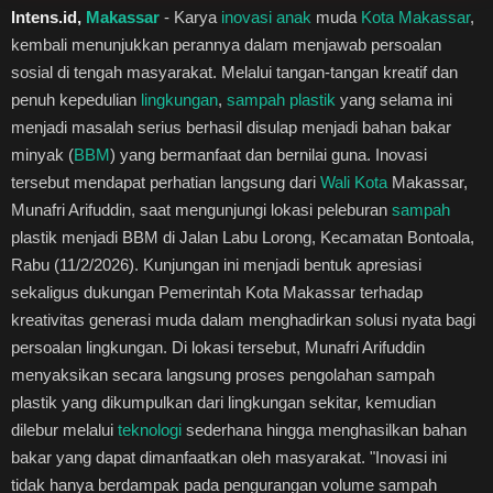
Intens.id,
Makassar
- Karya
inovasi
anak
muda
Kota Makassar
,
Healthstyle
kembali menunjukkan perannya dalam menjawab persoalan
sosial di tengah masyarakat. Melalui tangan-tangan kreatif dan
Essai
penuh kepedulian
lingkungan
,
sampah plastik
yang selama ini
menjadi masalah serius berhasil disulap menjadi bahan bakar
Kuliner
minyak (
BBM
) yang bermanfaat dan bernilai guna. Inovasi
tersebut mendapat perhatian langsung dari
Wali Kota
Makassar,
Cerpen
Munafri Arifuddin, saat mengunjungi lokasi peleburan
sampah
plastik menjadi BBM di Jalan Labu Lorong, Kecamatan Bontoala,
Kolom
Rabu (11/2/2026). Kunjungan ini menjadi bentuk apresiasi
sekaligus dukungan Pemerintah Kota Makassar terhadap
Puisi
kreativitas generasi muda dalam menghadirkan solusi nyata bagi
persoalan lingkungan. Di lokasi tersebut, Munafri Arifuddin
Religi
menyaksikan secara langsung proses pengolahan sampah
plastik yang dikumpulkan dari lingkungan sekitar, kemudian
Travel
dilebur melalui
teknologi
sederhana hingga menghasilkan bahan
bakar yang dapat dimanfaatkan oleh masyarakat. "Inovasi ini
Environmental
tidak hanya berdampak pada pengurangan volume sampah