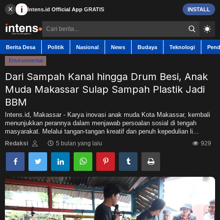
×
Intens.id
Official App
GRATIS
INSTALL
Berita Desa
Politik
Nasional
News
Budaya
Teknologi
Pend
Environmental
Dari Sampah Kanal hingga Drum Besi, Anak
Muda Makassar Sulap Sampah Plastik Jadi
Berita Desa
BBM
Intens.id, Makassar - Karya inovasi anak muda Kota Makassar, kembali
menunjukkan perannya dalam menjawab persoalan sosial di tengah
Contact
masyarakat. Melalui tangan-tangan kreatif dan penuh kepedulian li...
Redaksi
5 bulan yang lalu
929
Politik
Nasional
News