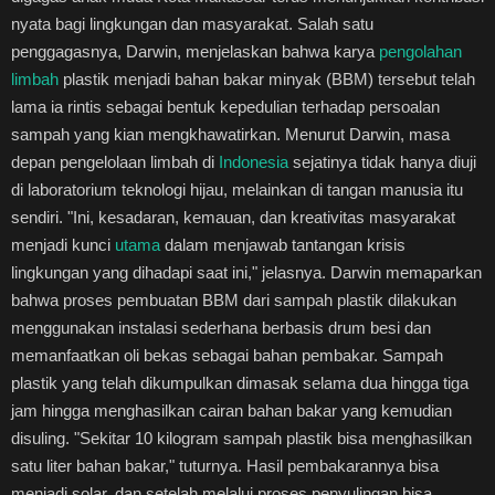
nyata bagi lingkungan dan masyarakat. Salah satu
penggagasnya, Darwin, menjelaskan bahwa karya
pengolahan
limbah
plastik menjadi bahan bakar minyak (BBM) tersebut telah
lama ia rintis sebagai bentuk kepedulian terhadap persoalan
sampah yang kian mengkhawatirkan. Menurut Darwin, masa
depan pengelolaan limbah di
Indonesia
sejatinya tidak hanya diuji
di laboratorium teknologi hijau, melainkan di tangan manusia itu
sendiri. "Ini, kesadaran, kemauan, dan kreativitas masyarakat
menjadi kunci
utama
dalam menjawab tantangan krisis
lingkungan yang dihadapi saat ini," jelasnya. Darwin memaparkan
bahwa proses pembuatan BBM dari sampah plastik dilakukan
menggunakan instalasi sederhana berbasis drum besi dan
memanfaatkan oli bekas sebagai bahan pembakar. Sampah
plastik yang telah dikumpulkan dimasak selama dua hingga tiga
jam hingga menghasilkan cairan bahan bakar yang kemudian
disuling. "Sekitar 10 kilogram sampah plastik bisa menghasilkan
satu liter bahan bakar," tuturnya. Hasil pembakarannya bisa
menjadi solar, dan setelah melalui proses penyulingan bisa